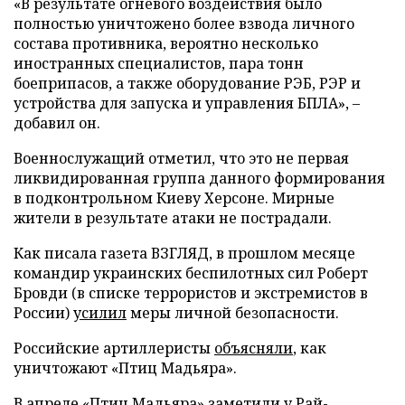
«В результате огневого воздействия было
полностью уничтожено более взвода личного
состава противника, вероятно несколько
иностранных специалистов, пара тонн
боеприпасов, а также оборудование РЭБ, РЭР и
устройства для запуска и управления БПЛА», –
добавил он.
Военнослужащий отметил, что это не первая
ликвидированная группа данного формирования
в подконтрольном Киеву Херсоне. Мирные
жители в результате атаки не пострадали.
Как писала газета ВЗГЛЯД, в прошлом месяце
командир украинских беспилотных сил Роберт
Бровди (в списке террористов и экстремистов в
России)
усилил
меры личной безопасности.
Российские артиллеристы
объясняли
, как
уничтожают «Птиц Мадьяра».
В апреле «Птиц Мадьяра»
заметили
у Рай-