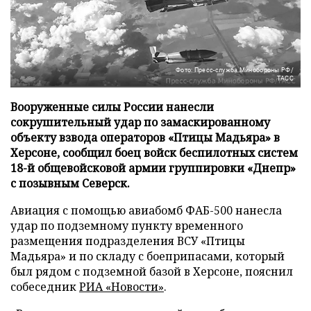
Фото: Пресс-служба Минобороны РФ/
ТАСС
Вооруженные силы России нанесли
сокрушительный удар по замаскированному
объекту взвода операторов «Птицы Мадьяра» в
Херсоне, сообщил боец войск беспилотных систем
18-й общевойсковой армии группировки «Днепр»
с позывным Северск.
Авиация с помощью авиабомб ФАБ-500 нанесла
удар по подземному пункту временного
размещения подразделения ВСУ «Птицы
Мадьяра» и по складу с боеприпасами, который
был рядом с подземной базой в Херсоне, пояснил
собеседник
РИА «Новости»
.