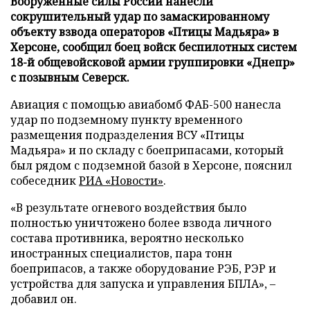
Вооруженные силы России нанесли
сокрушительный удар по замаскированному
объекту взвода операторов «Птицы Мадьяра» в
Херсоне, сообщил боец войск беспилотных систем
18-й общевойсковой армии группировки «Днепр»
с позывным Северск.
Авиация с помощью авиабомб ФАБ-500 нанесла
удар по подземному пункту временного
размещения подразделения ВСУ «Птицы
Мадьяра» и по складу с боеприпасами, который
был рядом с подземной базой в Херсоне, пояснил
собеседник
РИА «Новости»
.
«В результате огневого воздействия было
полностью уничтожено более взвода личного
состава противника, вероятно несколько
иностранных специалистов, пара тонн
боеприпасов, а также оборудование РЭБ, РЭР и
устройства для запуска и управления БПЛА», –
добавил он.