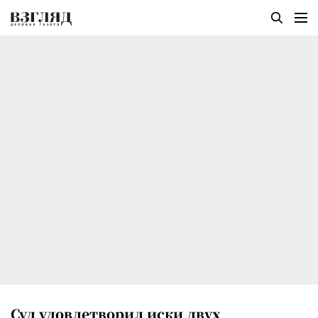
Суд удовлетворил иски двух