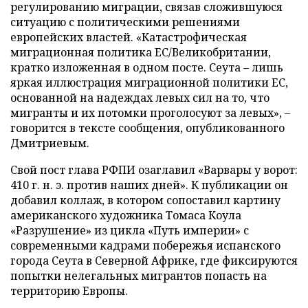
регулированию миграции, связав сложившуюся
ситуацию с политическими решениями
европейских властей. «Катастрофическая
миграционная политика ЕС/Великобритании,
кратко изложенная в одном посте. Сеута – лишь
яркая иллюстрация миграционной политики ЕС,
основанной на надеждах левых сил на то, что
мигранты и их потомки проголосуют за левых», –
говорится в тексте сообщения, опубликованного
Дмитриевым.
Свой пост глава РФПИ озаглавил «Варвары у ворот:
410 г. н. э. против наших дней». К публикации он
добавил коллаж, в котором сопоставил картину
американского художника Томаса Коула
«Разрушение» из цикла «Путь империи» с
современными кадрами побережья испанского
города Сеута в Северной Африке, где фиксируются
попытки нелегальных мигрантов попасть на
территорию Европы.