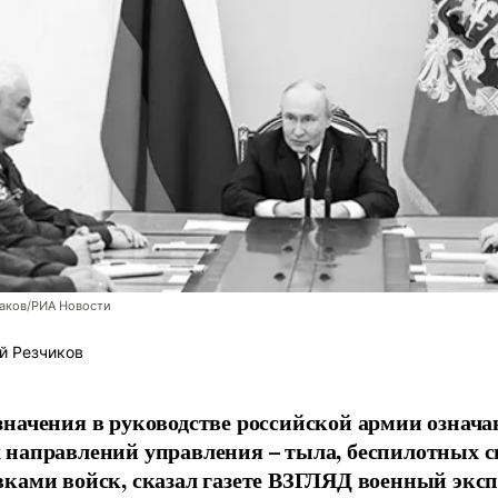
заков/РИА Новости
й Резчиков
начения в руководстве российской армии означа
направлений управления – тыла, беспилотных с
ками войск, сказал газете ВЗГЛЯД военный экс