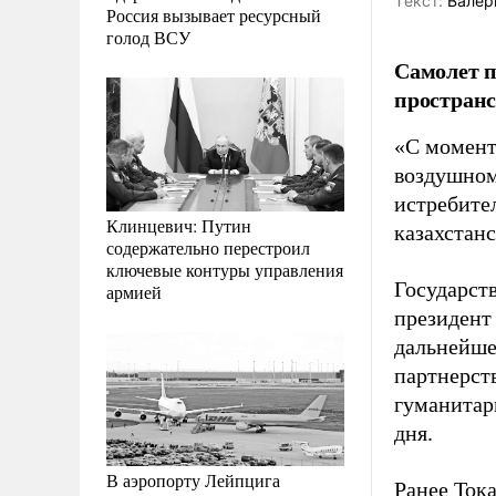
Tекст:
Валер
Россия вызывает ресурсный
голод ВСУ
Самолет п
пространс
«С момент
воздушном
истребите
Клинцевич: Путин
казахстанс
содержательно перестроил
ключевые контуры управления
Государств
армией
президент
дальнейше
партнерст
гуманитар
дня.
В аэропорту Лейпцига
Ранее Ток