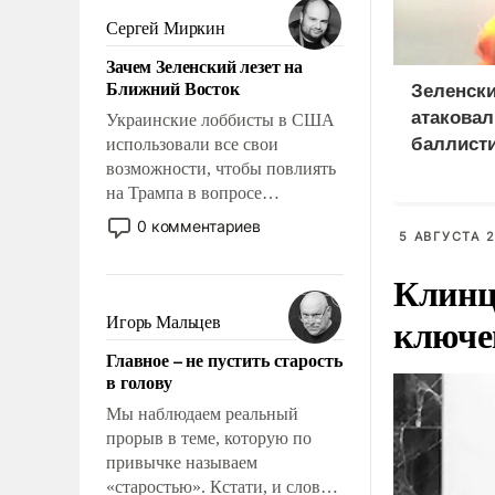
псевдонаучной фантастики,
Сергей Миркин
стало всерьез обсуждаемой
Зачем Зеленский лезет на
идеей.
Ближний Восток
Зеленски
атаковал
Украинские лоббисты в США
баллист
использовали все свои
возможности, чтобы повлиять
и 115 бе
на Трампа в вопросе
предоставления вооружений
0 комментариев
5 АВГУСТА 2
своим нанимателям. Вероятно,
кому-то из тех, кто
Клинц
консультирует Киев, пришла в
голову мысль: хорошо бы
ключе
Игорь Мальцев
продемонстрировать, что
Главное – не пустить старость
Украина вступила в
в голову
вооруженное противостояние
с Ираном.
Мы наблюдаем реальный
прорыв в теме, которую по
привычке называем
«старостью». Кстати, и слово-