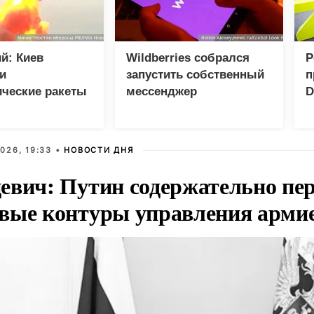
й: Киев
Wildberries собрался
Р
и
запустить собственный
п
ические ракеты
мессенджер
D
спилотников
Р
026, 19:33 •
НОВОСТИ ДНЯ
евич: Путин содержательно пе
вые контуры управления арми