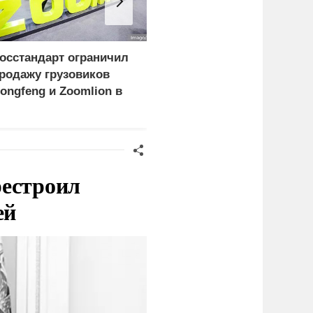
осстандарт ограничил
В Киеве уничтожен
родажу грузовиков
логистический комплек
ongfeng и Zoomlion в
Denka Logistics
оссии
рестроил
ей