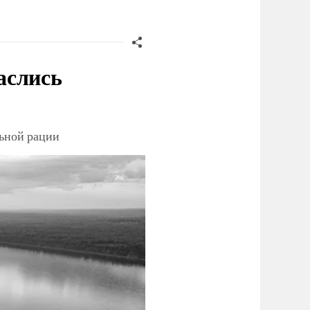
аслись
льной рации