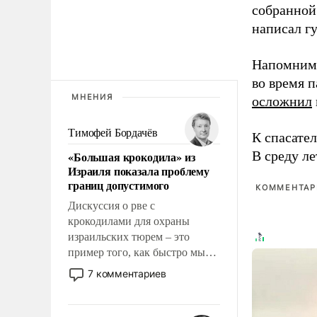
собранной
написал г
Напомним,
во время 
МНЕНИЯ
осложнил
Тимофей Бордачёв
К спасате
В среду л
«Большая крокодила» из
Израиля показала проблему
границ допустимого
КОММЕНТАРИ
Дискуссия о рве с
крокодилами для охраны
израильских тюрем – это
пример того, как быстро мы
двигаемся по пути
7 комментариев
революционных изменений.
То, что несколько лет назад
было образом для