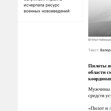
исчерпала ресурс
военных нововведений
@ Илья Наймуши
Tекст:
Валер
Пилоты ис
области с
координат
Мужчины п
средств ус
«Пилот и 