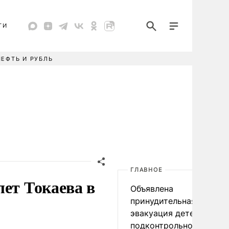
ТИ
НЕФТЬ И РУБЛЬ
ГЛАВНОЕ
лет Токаева в
Объявлена
принудительная
эвакуация детей в
подконтрольном Киеву