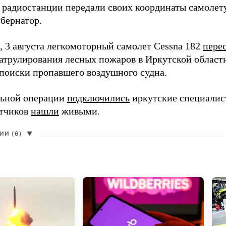
 радиостанции передали своих координаты самолету
убернатор.
 3 августа легкомоторный самолет Cessna 182
пере
патрулирования лесных пожаров в Иркутской област
поиски пропавшего воздушного судна.
льной операции
подключились
иркутские специалист
етчиков
нашли
живыми.
И (6)
▼