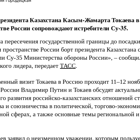
ия Городецкая
резидента Казахстана Касым-Жомарта Токаева 
тве России сопровождают истребители Су-35.
а пересечения государственной границы до посадки
 пространстве России борт президента Казахстана
ли Су-35 Министерства обороны России», – сообщи
кого лидера, передает
ТАСС
.
енный визит Токаева в Россию проходит 11–12 нояб
 России Владимир Путин и Токаев обсудят актуаль
го развития российско-казахстанских отношений ст
ва и союзничества в политической, торгово-экономи
ной сферах, а также основные темы региональной и
аев
заявил
о неизменном уважении, которым пользу