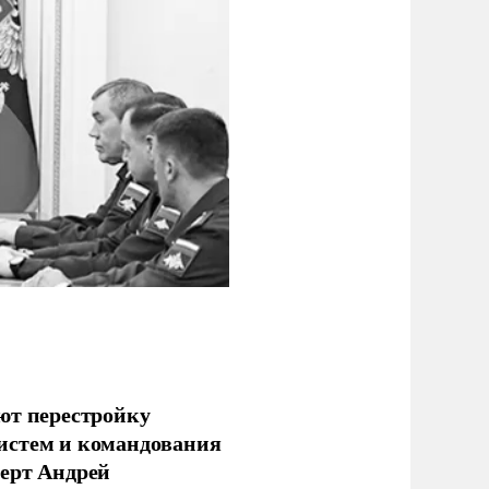
ют перестройку
истем и командования
перт Андрей