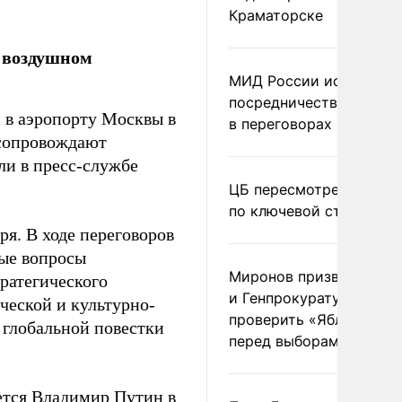
Краматорске
в воздушном
МИД России исключил
посредничество Герма
 в аэропорту Москвы в
в переговорах по Украи
 сопровождают
ли в пресс-службе
ЦБ пересмотрел прогно
по ключевой ставке
ря. В ходе переговоров
ные вопросы
Миронов призвал Миню
ратегического
и Генпрокуратуру
ческой и культурно-
проверить «Яблоко»
 глобальной повестки
перед выборами
ется Владимир Путин в