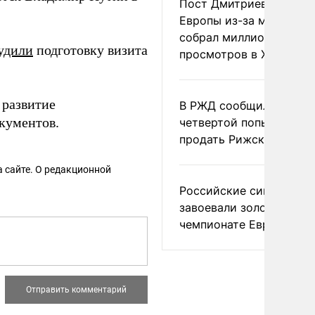
Пост Дмитриева о гибе
Европы из-за мигранто
собрал миллион
удили
подготовку визита
просмотров в X
 развитие
В РЖД сообщили о
кументов.
четвертой попытке
продать Рижский вокза
 сайте. О редакционной
Российские синхронис
завоевали золото на
чемпионате Европы