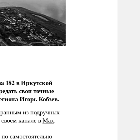
na 182 в Иркутской
редать свои точные
егиона Игорь Кобзев.
бранным из подручных
в своем канале в
Max
.
 по самостоятельно