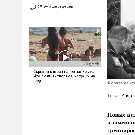
то это уже стараются не
25 комментариев
использовать – так же, как
«бабка», «дед», – хотя бы в
образованной среде, потому
что оно уже несет негативные
коннотации.
@ Александр Ка
Tекст:
Андре
Новые наз
ключевых 
группиров