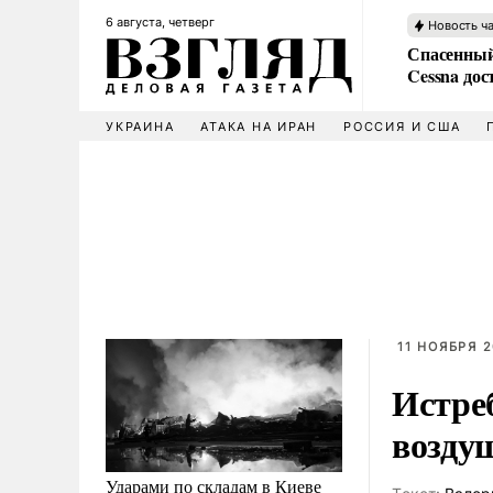
6 августа, четверг
Новость ч
Спасенный
Cessna дос
УКРАИНА
АТАКА НА ИРАН
РОССИЯ И США
11 НОЯБРЯ 2
Истре
возду
Ударами по складам в Киеве