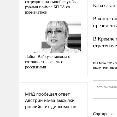
сотрудник наземной службы
Казахстане
руками поймал БПЛА со
взрывчаткой
В конце о
президент
В Кремле 
стратегич
Лайма Вайкуле заявила о
готовности воевать с
Вы можете к
россиянами
политике по 
МИД пообещал ответ
Австрии из-за высылки
российских дипломатов
Сортировка: