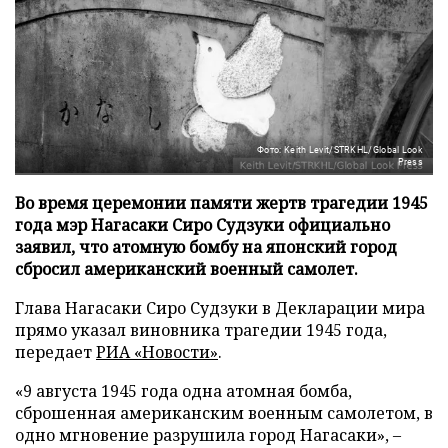
Фото: Keith Levit/STRKHL/Global Look
Press
Во время церемонии памяти жертв трагедии 1945
года мэр Нагасаки Сиро Судзуки официально
заявил, что атомную бомбу на японский город
сбросил американский военный самолет.
Глава Нагасаки Сиро Судзуки в Декларации мира
прямо указал виновника трагедии 1945 года,
передает
РИА «Новости»
.
«9 августа 1945 года одна атомная бомба,
сброшенная американским военным самолетом, в
одно мгновение разрушила город Нагасаки», –