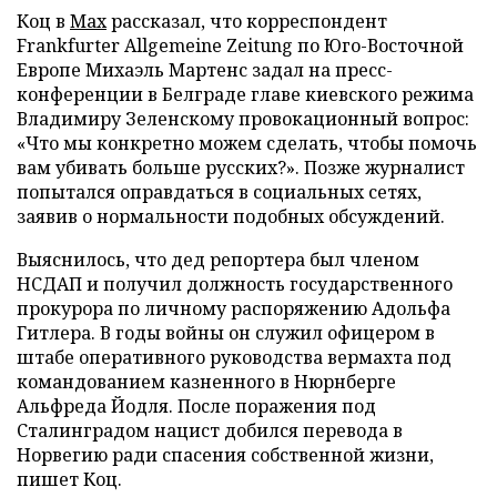
Коц в
Мах
рассказал, что корреспондент
Frankfurter Allgemeine Zeitung по Юго-Восточной
Европе Михаэль Мартенс задал на пресс-
конференции в Белграде главе киевского режима
Владимиру Зеленскому провокационный вопрос:
«Что мы конкретно можем сделать, чтобы помочь
вам убивать больше русских?». Позже журналист
попытался оправдаться в социальных сетях,
заявив о нормальности подобных обсуждений.
Выяснилось, что дед репортера был членом
НСДАП и получил должность государственного
прокурора по личному распоряжению Адольфа
Гитлера. В годы войны он служил офицером в
штабе оперативного руководства вермахта под
командованием казненного в Нюрнберге
Альфреда Йодля. После поражения под
Сталинградом нацист добился перевода в
Норвегию ради спасения собственной жизни,
пишет Коц.