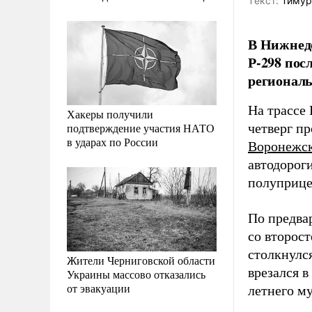
Tекст:
Тимур
В Нижнеде
Р-298 пос
регионал
На трассе
Хакеры получили
подтверждение участия НАТО
четверг п
в ударах по России
Воронежск
автодороги
полуприце
По предва
со второст
столкнулс
Жители Черниговской области
врезался в
Украины массово отказались
от эвакуации
летнего му