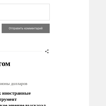
том
лионы долларов
х иностранные
струмент
кое мнение высказал