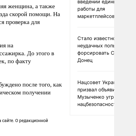
введении единых прави
тняя женщина, а также
работы для
езда скорой помощи. На
маркетплейсов в ЕАЭС
я проверка для
Стало известно о
ия на
неудачных попытках ВС
ссажирка. До этого в
форсировать Северски
Донец
ек, по факту
Нацсовет Украины по Т
буждено после того, как
призвал объявить
тическом получении
Музыченко угрозой
нацбезопасности
 сайте. О редакционной