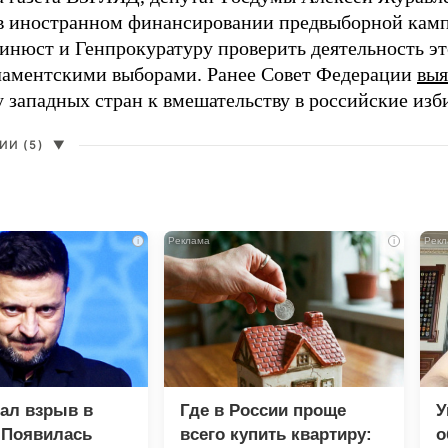
в иностранном финансировании предвыборной кам
нюст и Генпрокуратуру проверить деятельность э
ламентскими выборами. Ранее Совет Федерации
выя
у западных стран к вмешательству в российские изб
И (5)
▼
i
i
зал взрыв в
Где в России проще
У
 Появилась
всего купить квартиру:
о