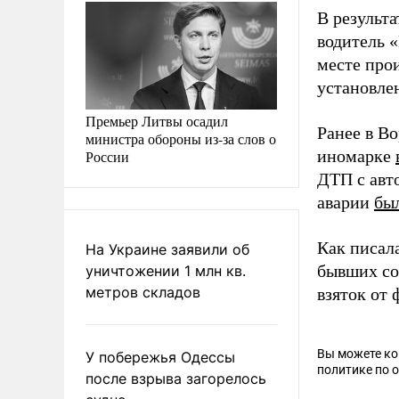
В результа
водитель 
месте про
установлен
Премьер Литвы осадил
Ранее в В
министра обороны из-за слов о
иномарке
России
ДТП с авт
аварии
бы
Как писала
На Украине заявили об
бывших с
уничтожении 1 млн кв.
метров складов
взяток от
Вы можете к
У побережья Одессы
политике по 
после взрыва загорелось