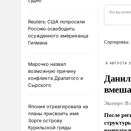
судно
Reuters: США попросили
Россию освободить
осужденного американца
Сортировка:
Гилмана
Марочко назвал
6 АВГУСТА 2
возможную причину
Данил
конфликта Драпатого и
Сырского
вмеша
Эксперт: В
Япония отреагировала на
планы присвоить имя
После рег
Зорге острову
структуры
Курильской гряды
вмешатель