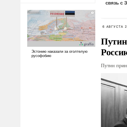
оплачиваться за счет
связь с 
российских
налогоплательщиков и где
Еревану за свои поступки не
нужно отвечать.
6 АВГУСТА 2
Путин
Росси
Путин прин