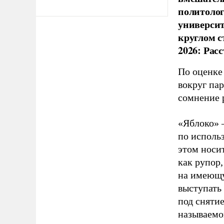
политолог
универси
круглом с
2026: Рас
По оценке
вокруг па
сомнение 
«Яблоко» 
по исполь
этом носи
как рупор
на имеющу
выступать
под снятие
называемо