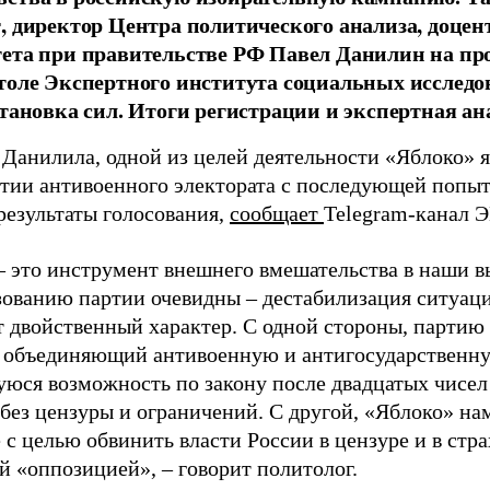
, директор Центра политического анализа, доце
тета при правительстве РФ Павел Данилин на п
толе Экспертного института социальных исслед
становка сил. Итоги регистрации и экспертная ан
 Данилила, одной из целей деятельности «Яблоко» 
ртии антивоенного электората с последующей попыт
результаты голосования,
сообщает
Telegram-канал 
– это инструмент внешнего вмешательства в наши в
зованию партии очевидны – дестабилизация ситуаци
т двойственный характер. С одной стороны, партию
, объединяющий антивоенную и антигосударственну
юся возможность по закону после двадцатых чисел
 без цензуры и ограничений. С другой, «Яблоко» н
 с целью обвинить власти России в цензуре и в стра
й «оппозицией», – говорит политолог.