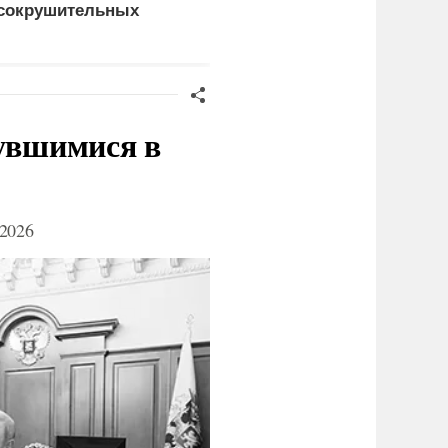
сокрушительных
Драпатого
анкций" против России
нувшимися в
2026