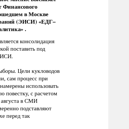
нт Финансового
рошедшем в Москве
ований (ЭИСИ) «ЕДГ–
алитика» .
является консолидация
кой поставить под
ЭИСИ.
ыборы. Цели кукловодов
и, сам процесс при
 намерены использовать
ю повестку, с расчетом
 августа в СМИ
амеренно подставляют
хе перед так