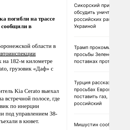
Сикорский призвал
обсудить уничтожение
а погибли на трассе
российских ракет над
, сообщили в
Украиной
Воронежской области в
Трамп прокомментиров
автоинспекции
просьбы Зеленского о
к на 182-м километре
поставках противораке
ato, грузовик «Даф» с
Турция рассказала о
просьбах Европы
тель Kia Cerato выехал
поставить газ, но не
а встречной полосе, где
российский
овик по инерции
ии под управлением 38-
ъехали в кювет.
Мишустин сообщил о