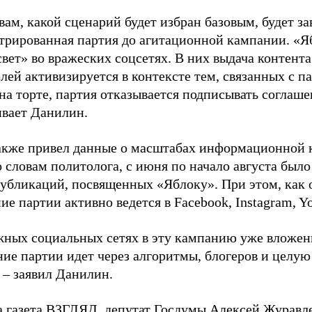
вам, какой сценарий будет избран базовым, будет за
стрированная партия до агитационной кампании. «Я
свет» во вражеских соцсетях. В них выдача контент
лей активизируется в контексте тем, связанных с па
на торте, партия отказывается подписывать соглаше
ивает Данилин.
акже привел данные о масштабах информационной 
о словам политолога, с июня по начало августа был
 публикаций, посвященных «Яблоку». При этом, как
е партии активно ведется в Facebook, Instagram, Y
жных социальных сетях в эту кампанию уже вложе
ие партии идет через алгоритмы, блогеров и целу
 – заявил Данилин.
а газета ВЗГЛЯД, депутат Госдумы Алексей Журавл