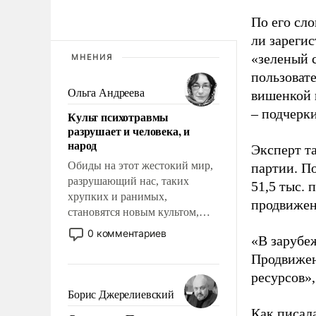
По его сло
ли зареги
«зеленый 
МНЕНИЯ
пользовате
Ольга Андреева
вишенкой 
– подчерк
Культ психотравмы
разрушает и человека, и
народ
Эксперт т
Обиды на этот жестокий мир,
партии. П
разрушающий нас, таких
51,5 тыс.
хрупких и ранимых,
продвижени
становятся новым культом,
постепенно вытесняя и
0 комментариев
«В зарубе
отменяя традиционное
Продвижен
требование к человеку – быть
мужественным и твердым под
ресурсов»,
ударами судьбы, брать на себя
Борис Джерелиевский
ответственность, помогать
Как писал