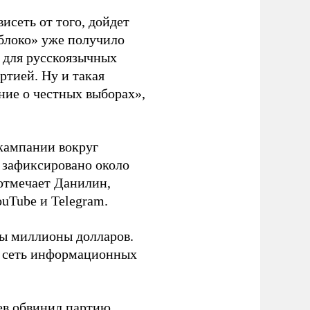
висеть от того, дойдет
блоко» уже получило
а для русскоязычных
ртией. Ну и такая
ние о честных выборах»,
кампании вокруг
о зафиксировано около
 отмечает Данилин,
ouTube и Telegram.
ны миллионы долларов.
ю сеть информационных
ев
обвинил
партию