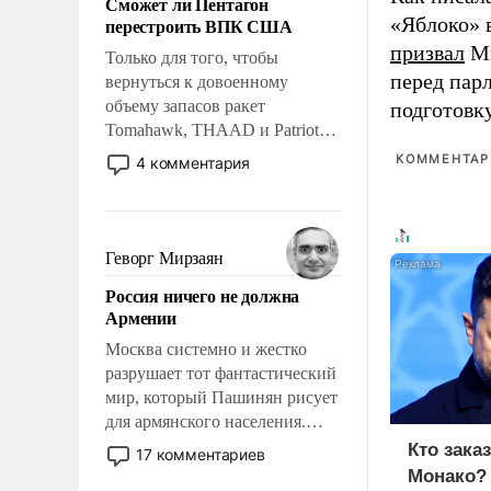
Сможет ли Пентагон
слабым, идти вперед и
«Яблоко» 
перестроить ВПК США
адаптироваться.
призвал
Ми
Только для того, чтобы
перед пар
вернуться к довоенному
объему запасов ракет
подготовк
Tomahawk, THAAD и Patriot
США потребуется более трех
КОММЕНТАРИ
4 комментария
лет. Даже небольшая война с
Ираном опустошила
американские арсеналы.
Сложившаяся ситуация
Геворг Мирзаян
означает многолетний период
Россия ничего не должна
уязвимости США, например,
Армении
перед Китаем.
Москва системно и жестко
разрушает тот фантастический
мир, который Пашинян рисует
для армянского населения.
Мир, где политические
Кто зака
17 комментариев
прожекты будут безусловно
Монако?