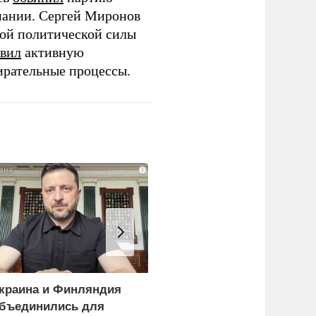
пании. Сергей Миронов
той политической силы
вил
активную
ирательные процессы.
i
краина и Финляндия
«Генерал-провал»: кака
бъединились для
правда выяснилась про