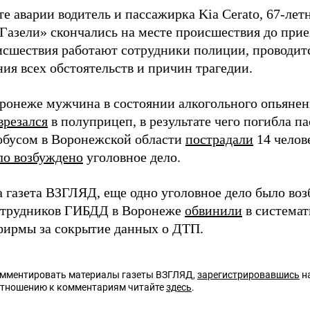
те аварии водитель и пассажирка Kia Cerato, 67-ле
«Газели» скончались на месте происшествия до при
исшествия работают сотрудники полиции, проводитс
ия всех обстоятельств и причин трагедии.
оронеже мужчина в состоянии алкогольного опьянен
врезался
в полуприцеп, в результате чего погибла па
обусом в Воронежской области
пострадали
14 челов
ло возбуждено
уголовное дело.
 газета ВЗГЛЯД, еще одно уголовное дело было воз
отрудников ГИБДД в Воронеже
обвинили
в система
 фирмы за сокрытие данных о ДТП.
омментировать материалы газеты ВЗГЛЯД,
зарегистрировавшись
на
отношению к комментариям читайте
здесь
.