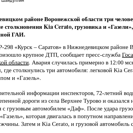
 Шайдуллин
вицком районе Воронежской области три человек
ле столкновения Kia Cerato, грузовика и «Газели»
ьной ГАИ.
 Р-298 «Курск – Саратов» в Нижнедевицком районе 
роизошло крупное ДТП, сообщает пресс-служба
Гос
ой области
. Авария случилась примерно в 12:00 мс
, где столкнулись три автомобиля: легковой Kia Cer
пом и «Газель».
рительной информации инспекторов, 72-летний води
епенной дороги из села Верхнее Турово и оказался н
я с грузовым автомобилем «Даф». После удара груз
 «Газель», которая двигалась в попутном направлен
жчины. Затем и Kia Cerato, и грузовой автомобиль с