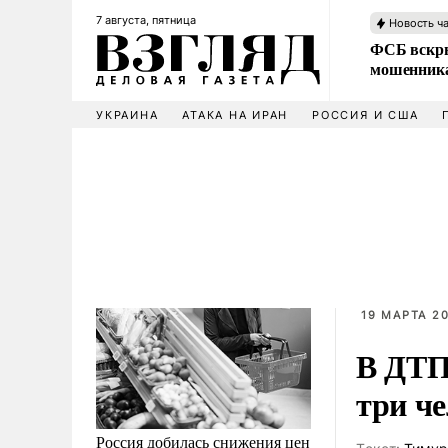
7 августа, пятница
Новость ч
ФСБ вскры
мошенника
УКРАИНА
АТАКА НА ИРАН
РОССИЯ И США
19 МАРТА 20
В ДТП
три ч
Россия добилась снижения цен