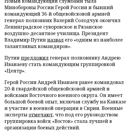
Новый командующий службами тыла
Минобороны России Герой России и бывший
командующий 36-й общевойсковой армией
генерал-полковник Валерий Солодчук окончил
Ленинградское суворовское и Рязанское
воздушно-десантное училища. Президент
Владимир Путин
назвал
его «одним из наиболее
талантливых командиров».
Путин
предложил
генерал-полковнику Андрею
Иванаеву стать командующим группировкой
«Центр».
Герой России Андрей Иванаев ранее командовал
20-й гвардейской общевойсковой армией и
войсками Восточного военного округа. Он имеет
большой боевой опыт, включая службу на Кавказе
и участие в военной операции в Сирии. Военные
эксперты
отмечают
, что под его руководством
группировка войск «Восток» стала лучшей в
организации боевых действий.