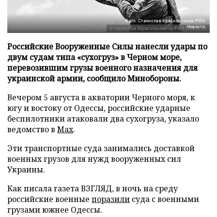
Фото: Станислав Красильников/РИА
Новости
Российские Вооруженные Силы нанесли удары по
двум судам типа «сухогруз» в Черном море,
перевозившим грузы военного назначения для
украинской армии, сообщило Минобороны.
Вечером 5 августа в акватории Черного моря, к
югу и востоку от Одессы, российские ударные
беспилотники атаковали два сухогруза, указало
ведомство в
Max
.
Эти транспортные суда занимались доставкой
военных грузов для нужд вооруженных сил
Украины.
Как писала газета ВЗГЛЯД, в ночь на среду
российские военные
поразили
суда с военными
грузами южнее Одессы.