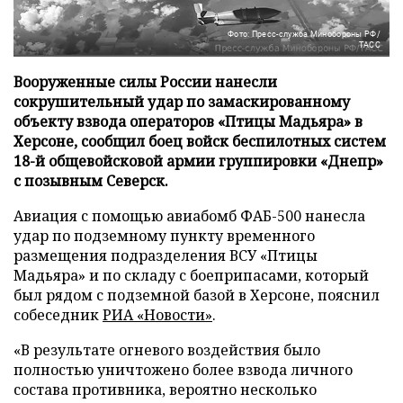
Фото: Пресс-служба Минобороны РФ/
ТАСС
Вооруженные силы России нанесли
сокрушительный удар по замаскированному
объекту взвода операторов «Птицы Мадьяра» в
Херсоне, сообщил боец войск беспилотных систем
18-й общевойсковой армии группировки «Днепр»
с позывным Северск.
Авиация с помощью авиабомб ФАБ-500 нанесла
удар по подземному пункту временного
размещения подразделения ВСУ «Птицы
Мадьяра» и по складу с боеприпасами, который
был рядом с подземной базой в Херсоне, пояснил
собеседник
РИА «Новости»
.
«В результате огневого воздействия было
полностью уничтожено более взвода личного
состава противника, вероятно несколько