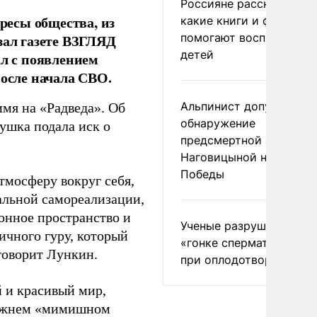
Россияне рассказали,
есы общества, из
какие книги и фильмы
помогают воспитывать
зал газете ВЗГЛЯД
детей
ал с появлением
после начала СВО.
Альпинист допустил
имя на «Радведа». Об
обнаружение
ушка подала иск о
предсмертной записки
Наговицыной на пике
Победы
тмосферу вокруг себя,
альной самореализации,
онное пространство и
Ученые разрушили миф
ичного гуру, который
«гонке сперматозоидов
говорит Лункин.
при оплодотворении
й и красивый мир,
прежнем «мимишном