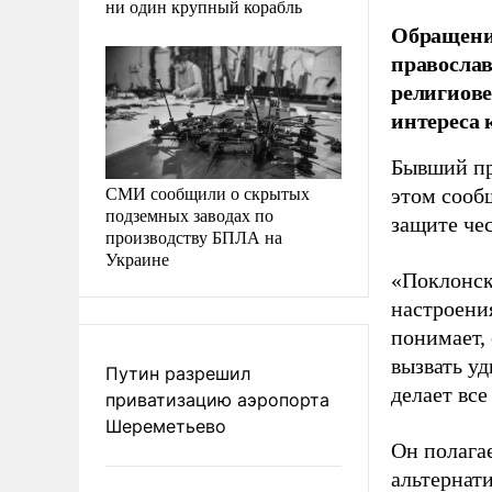
ни один крупный корабль
Обращение
православ
религиове
интереса 
Бывший пр
СМИ сообщили о скрытых
этом сооб
подземных заводах по
защите чес
производству БПЛА на
Украине
«Поклонск
настроени
понимает,
вызвать уд
Путин разрешил
делает вс
приватизацию аэропорта
Шереметьево
Он полага
альтернат