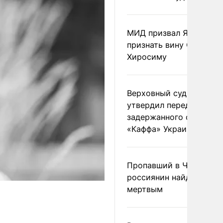
МИД призвал Японию
признать вину США за
Хиросиму
Верховный суд Швеции
утвердил передачу
задержанного сухогруз
«Каффа» Украине
Пропавший в Черногор
россиянин найден
мертвым