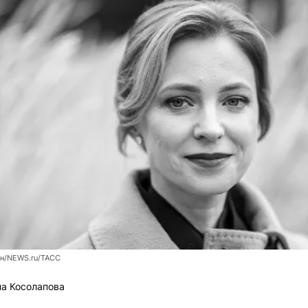
ин/NEWS.ru/ТАСС
а Косолапова