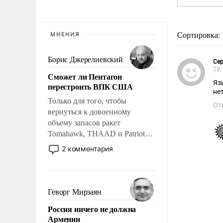
МНЕНИЯ
Сортировка:
Борис Джерелиевский
Сер
29.
Сможет ли Пентагон
Яз
перестроить ВПК США
нет
Только для того, чтобы
От
вернуться к довоенному
объему запасов ракет
Tomahawk, THAAD и Patriot
США потребуется более трех
2 комментария
лет. Даже небольшая война с
Ираном опустошила
американские арсеналы.
Сложившаяся ситуация
Геворг Мирзаян
означает многолетний период
Россия ничего не должна
уязвимости США, например,
Армении
перед Китаем.