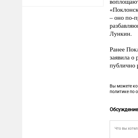
воплощают
«Поклонск
– оно по-
разбавляю
Лункин.
Ранее Пок
заявила о 
публично 
Вы можете к
политике по 
Обсуждение