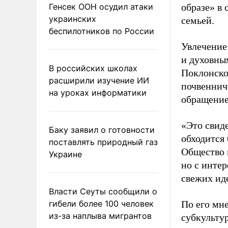
Генсек ООН осудил атаки
образе» в
украинских
семьей.
беспилотников по России
Увлечение
и духовны
В российских школах
Поклонско
расширили изучение ИИ
почвенниче
на уроках информатики
обращение 
«Это свид
Баку заявил о готовности
обходится 
поставлять природный газ
Общество 
Украине
но с инте
свежих иде
Власти Сеуты сообщили о
гибели более 100 человек
По его мн
из-за наплыва мигрантов
субкультур