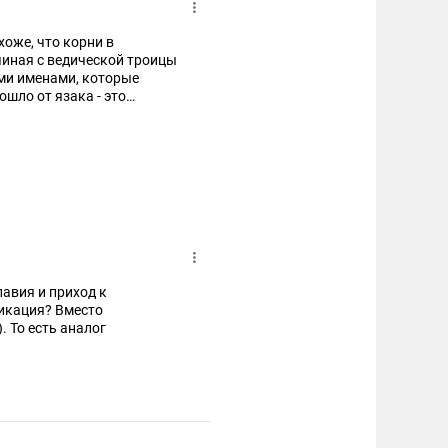
хоже, что корни в
чиная с ведической троицы
ми именами, которые
ниями. Не факт, что в
люди приносят жертву,
м как минимум. Вообщем я
ристианской религией.
лавия и приход к
фикация? Вместо
 То есть аналог