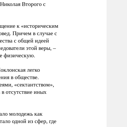
Николая Второго с
ащение к «историческим
вед. Причем в случае с
ества с общей идеей
едователи этой веры, –
ле физическую.
Поклонская легко
ения в обществе.
еями, «сектантством»,
 в отсутствие иных
вало молодежь как
ало одной из сфер, где