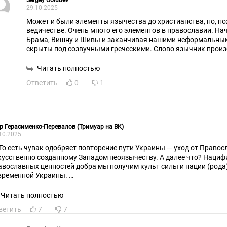
Sergey Golubev
29.10.2025
Может и были элементы язычества до христианства, но, по
ведичестве. Очень много его элементов в православии. На
Брама, Вишну и Шивы и заканчивая нашими неформальны
скрыты под созвучными греческими. Слово язычник произошло от язака - это
ведический священник, который занимался жертвоприноше
нехорошем смысле. В определенном смысле все верующие 
Читать полностью
когда молятся. Они жертвуют своим драгоценным времене
Ответить
0
1
бы не стал считать нео-язычество возрожденной дох
р Герасименко-Перевалов (Тримуар на ВК)
10.2025
 То есть чувак одобряет повторение пути Украины — уход от Правос
кусственно созданному Западом неоязычеству. А далее что? Наци
авославных ценностей добра мы получим культ силы и нации (рода).
временной Украины.
 что сказать, видимо, кто-то хочет добить Россию.
Читать полностью
ветить
7
7