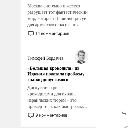
Москва системно и жестко
разрушает тот фантастический
мир, который Пашинян рисует
для армянского населения.
Мир, где политические
14 комментариев
прожекты будут безусловно
оплачиваться за счет
российских
налогоплательщиков и где
Тимофей Бордачёв
Еревану за свои поступки не
«Большая крокодила» из
нужно отвечать.
Израиля показала проблему
границ допустимого
Дискуссия о рве с
крокодилами для охраны
израильских тюрем – это
пример того, как быстро мы
двигаемся по пути
9 комментариев
революционных изменений.
То, что несколько лет назад