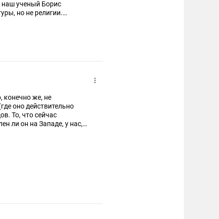
ал наш ученый Борис
уры, но не религии.
одукт воображения наших
, конечно же, не
(где оно действительно
в. То, что сейчас
н ли он на Западе, у нас,
о.