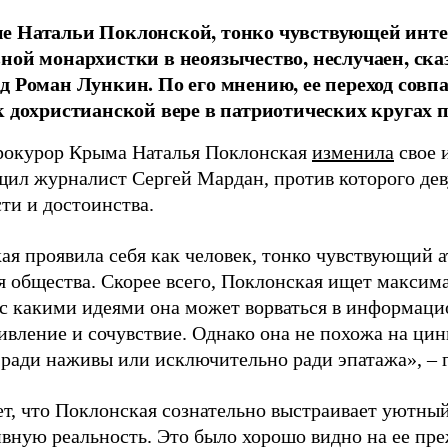
 Натальи Поклонской, тонко чувствующей интер
ной монархистки в неоязычество, неслучаен, ска
д Роман Лункин. По его мнению, ее переход совп
к дохристианской вере в патриотических кругах 
окурор Крыма Наталья Поклонская
изменила
свое 
щил журналист Сергей Мардан, против которого дев
ти и достоинства.
ая проявила себя как человек, тонко чувствующий а
я общества. Скорее всего, Поклонская ищет максим
 с какими идеями она может ворваться в информаци
ивление и сочувствие. Однако она не похожа на цин
е ради наживы или исключительно ради эпатажа», – 
ет, что Поклонская сознательно выстраивает уютны
ивную реальность. Это было хорошо видно на ее 