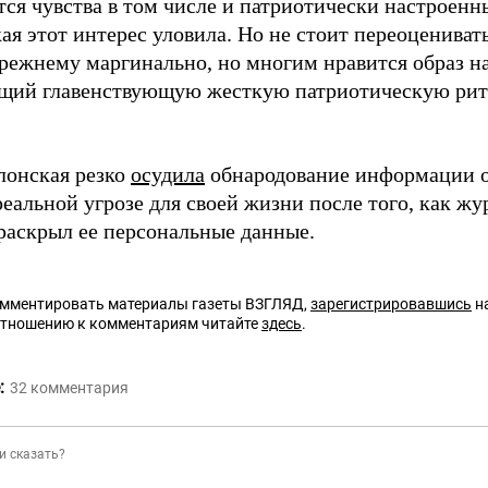
ся чувства в том числе и патриотически настроенн
ая этот интерес уловила. Но не стоит переоцениват
прежнему маргинально, но многим нравится образ 
щий главенствующую жесткую патриотическую рит
лонская резко
осудила
обнародование информации о
реальной угрозе для своей жизни после того, как ж
раскрыл ее персональные данные.
омментировать материалы газеты ВЗГЛЯД,
зарегистрировавшись
на
отношению к комментариям читайте
здесь
.
:
32
комментария