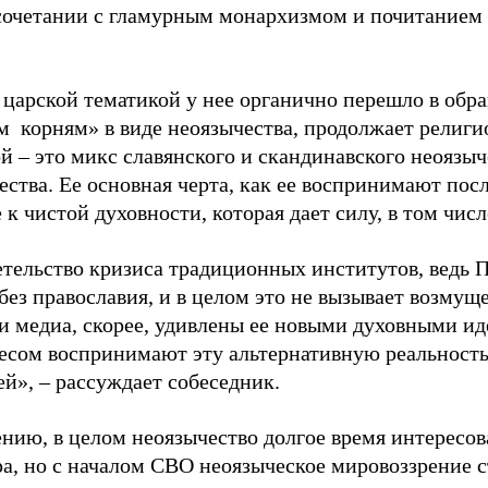
 сочетании с гламурным монархизмом и почитанием 
 царской тематикой у нее органично перешло в обр
м корням» в виде неоязычества, продолжает религио
й – это микс славянского и скандинавского неоязыч
ства. Ее основная черта, как ее воспринимают посл
к чистой духовности, которая дает силу, в том чис
етельство кризиса традиционных институтов, ведь 
без православия, и в целом это не вызывает возмущ
и медиа, скорее, удивлены ее новыми духовными ид
ресом воспринимают эту альтернативную реальность
й», – рассуждает собеседник.
ению, в целом неоязычество долгое время интересо
а, но с началом СВО неоязыческое мировоззрение ст