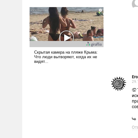
было образом для
псевдонаучной фантастики,
стало всерьез обсуждаемой
идеей.
Его
29.
🤦
ис
пр
со
Ну
От