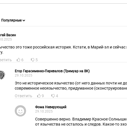
гей Васин
10.2025
ычество это тоже российская история. Кстати, в Марий-эл и сейчас 
у.
ветить
6
5
Егор Герасименко-Перевалов (Тримуар на ВК)
29.10.2025
Это не историческое язычество (от него данных почти не до
современное неоязычество, придуманное (сконструированн
Ответить
9
4
Фома Неверующий
29.10.2025
Совершенно верно. Владимир Красное Солнышко
от язычества не осталось и следов. Какое-то эх