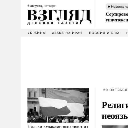
6 августа, четверг
Новость ч
Сортирово
уничтожен
УКРАИНА
АТАКА НА ИРАН
РОССИЯ И США
29 ОКТЯБРЯ 
Религ
неояз
Поляки кулаками выгоняют из