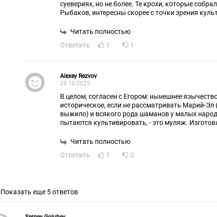
суевериях, но не более. Те крохи, которые собр
Рыбаков, интересны скорее с точки зрения культ
Неоязычество со всякими коловратами - это пр
современников.
Читать полностью
Ответить
1
1
Alexey Rezvov
29.10.2025
В целом, согласен с Егором: нынешнее язычество
историческое, если не рассматривать Марий-Эл 
выжило) и всякого рода шаманов у малых народо
пытаются культивировать, - это муляж. Изготовле
"в равных долях" или как-то еще - не так уж важн
Читать полностью
Ответить
1
0
Показать еще 5 ответов