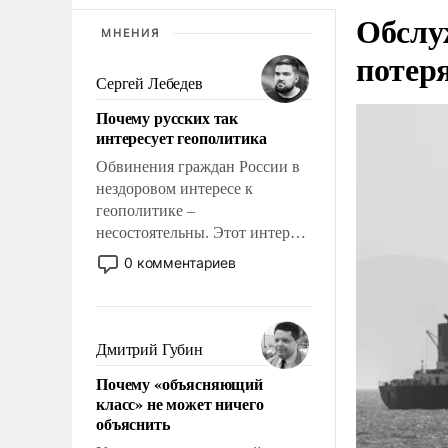
Обслу
МНЕНИЯ
потер
Сергей Лебедев
Почему русских так
интересует геополитика
Обвинения граждан России в
нездоровом интересе к
геополитике –
несостоятельны. Этот интерес
рационален и прагматичен. Он
0 комментариев
обусловлен тысячелетним
опытом выживания в крайне
непростых условиях и
фундаментальным знанием,
Дмитрий Губин
что мировая политика имеет
Почему «объясняющий
свойство заявляться на порог
класс» не может ничего
нашего дома.
объяснить