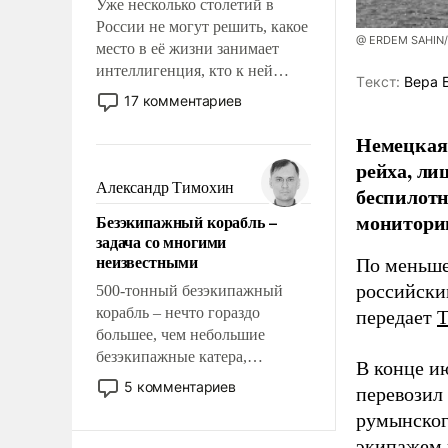
Уже несколько столетий в
России не могут решить, какое
@ ERDEM SAHIN
место в её жизни занимает
интеллигенция, кто к ней
Tекст:
Вера 
принадлежит, а кого из неё
17 комментариев
исключили с правом
восстановления и без оного. И
Немецкая 
чем она отличается от просто
рейха, ли
образованных людей. Иногда
Александр Тимохин
беспилотн
казалось, что эти вопросы
мониторин
Безэкипажный корабль –
решены раз и навсегда, но –
задача со многими
нет, не решены.
неизвестными
По меньше
российски
500-тонный безэкипажный
корабль – нечто гораздо
передает
большее, чем небольшие
безэкипажные катера,
В конце и
применение которых уже
5 комментариев
перевозил
стало обыденностью. Задача по
румынског
созданию такого корабля очень
экипажем 
сложна и амбициозна. Однако