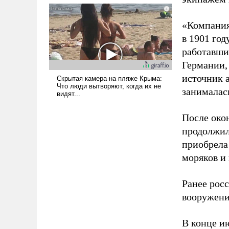
и ее реализация радикально
поднимет наши боевые
«Компания
возможности.
в 1901 год
работавши
Германии, 
источник 
занималас
После око
продолжил
приобрела
моряков и
Ранее рос
вооружени
В конце и