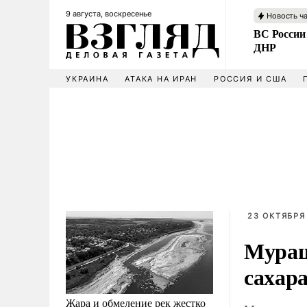
9 августа, воскресенье
Новость ч
ВС России
ДНР
УКРАИНА
АТАКА НА ИРАН
РОССИЯ И США
23 ОКТЯБРЯ 
Мураш
сахара
Жара и обмеление рек жестко