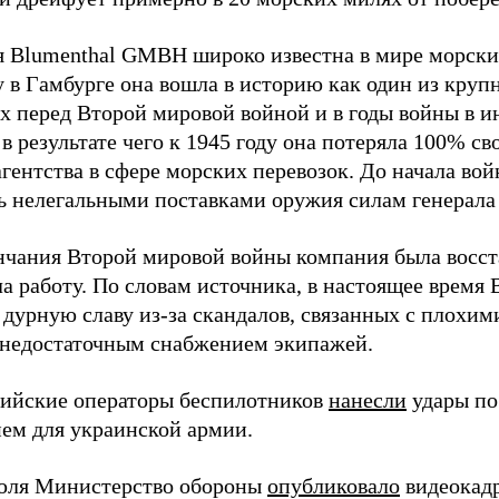
 Blumenthal GMBH широко известна в мире морских
у в Гамбурге она вошла в историю как один из кру
х перед Второй мировой войной и в годы войны в и
в результате чего к 1945 году она потеряла 100% св
агентства в сфере морских перевозок. До начала во
ь нелегальными поставками оружия силам генерала
нчания Второй мировой войны компания была восст
а работу. По словам источника, в настоящее время
 дурную славу из-за скандалов, связанных с плохим
 недостаточным снабжением экипажей.
сийские операторы беспилотников
нанесли
удары по
ем для украинской армии.
юля Министерство обороны
опубликовало
видеокад