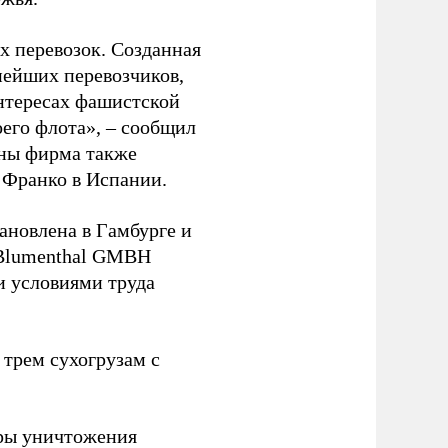
 перевозок. Созданная
пнейших перевозчиков,
нтересах фашистской
оего флота», – сообщил
йны фирма также
 Франко в Испании.
ановлена в Гамбурге и
 Blumenthal GMBH
и условиями труда
 трем сухогрузам с
ры уничтожения