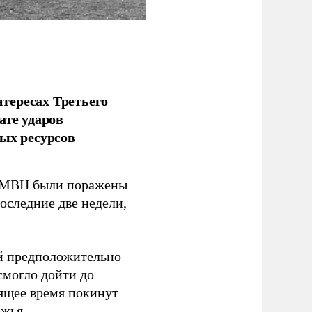
тересах Третьего
ате ударов
ых ресурсов
 GMBH были поражены
оследние две недели,
ый предположительно
смогло дойти до
оящее время покинут
ежья.