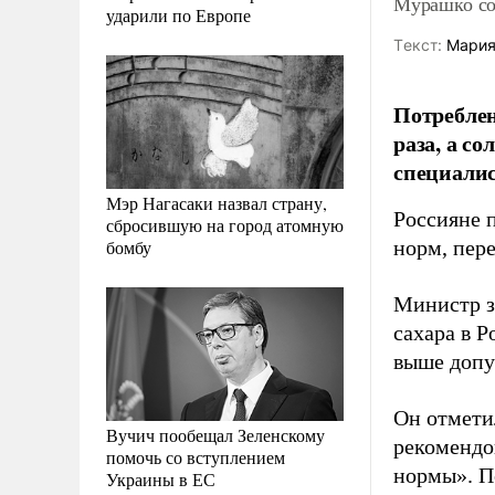
Мурашко со
ударили по Европе
Tекст:
Мария
Потреблен
раза, а с
специали
Мэр Нагасаки назвал страну,
Россияне 
сбросившую на город атомную
бомбу
норм, пер
Министр з
сахара в Р
выше допу
Он отметил
Вучич пообещал Зеленскому
рекомендо
помочь со вступлением
нормы». П
Украины в ЕС