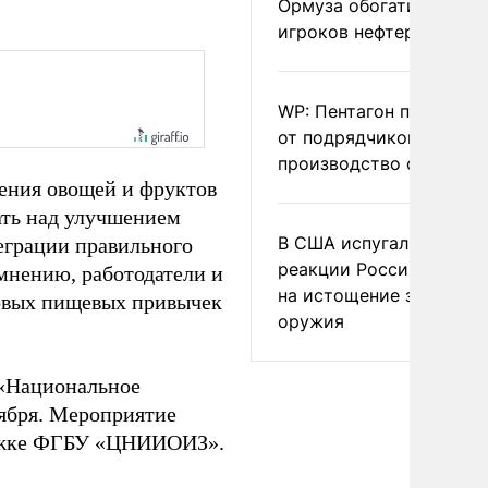
Ормуза обогатило новы
игроков нефтерынка
WP: Пентагон потребов
от подрядчиков ускори
производство оружия
ения овощей и фруктов
ать над улучшением
В США испугались
еграции правильного
реакции России и Кита
мнению, работодатели и
на истощение запасов
ровых пищевых привычек
оружия
 «Национальное
тября. Мероприятие
ержке ФГБУ «ЦНИИОИЗ».