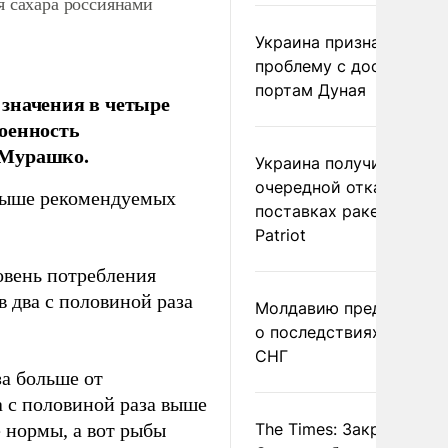
 сахара россиянами
Украина признала
проблему с доступом к
портам Дуная
значения в четыре
коенность
 Мурашко.
Украина получила
очередной отказ в
 выше рекомендуемых
поставках ракет для
Patriot
вень потребления
в два с половиной раза
Молдавию предупреди
о последствиях выхода
СНГ
за больше от
а с половиной раза выше
 нормы, а вот рыбы
The Times: Закрытие