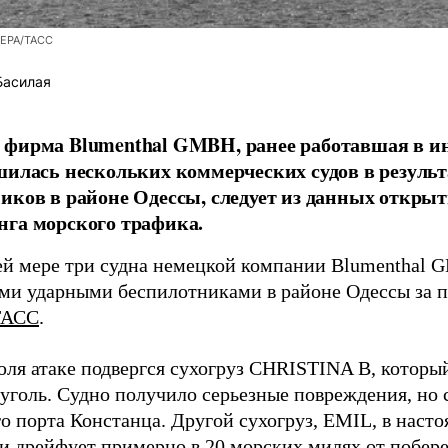
/EPA/ТАСС
Басилая
фирма Blumenthal GMBH, ранее работавшая в ин
шилась нескольких коммерческих судов в результ
иков в районе Одессы, следует из данных открыт
га морского трафика.
й мере три судна немецкой компании Blumenthal
ми ударными беспилотниками в районе Одессы за п
ТАСС
.
юля атаке подвергся сухогруз CHRISTINA B, котор
 уголь. Судно получило серьезные повреждения, но 
о порта Констанца. Другой сухогруз, EMIL, в наст
и дрейфует примерно в 20 морских милях от побер