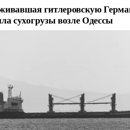
живавшая гитлеровскую Герма
яла сухогрузы возле Одессы