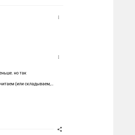
еньше. но так
ычитаем (или складываем,
коголь на душу населения и
те, КАК ВОЕВАЛИ бутлегеры
в против Антиалкогольной