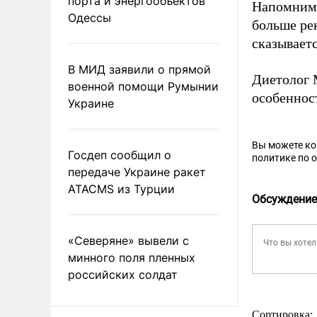
порта и энергообъектов
Напомним,
Одессы
больше рек
сказываетс
В МИД заявили о прямой
Диетолог 
военной помощи Румынии
особеннос
Украине
Вы можете к
Госдеп сообщил о
политике по 
передаче Украине ракет
ATACMS из Турции
Обсуждение
«Северяне» вывели с
минного поля пленных
российских солдат
Сортировка: