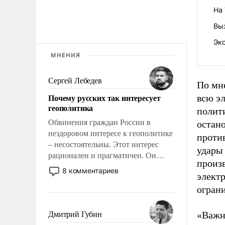
На
Вы
Экс
МНЕНИЯ
Сергей Лебедев
По мне
Почему русских так интересует
всю э
геополитика
полити
Обвинения граждан России в
остано
нездоровом интересе к геополитике
против
– несостоятельны. Этот интерес
удары 
рационален и прагматичен. Он
произ
обусловлен тысячелетним опытом
8 комментариев
элект
выживания в крайне непростых
огран
условиях и фундаментальным
знанием, что мировая политика
имеет свойство заявляться на порог
«Важно
Дмитрий Губин
нашего дома.