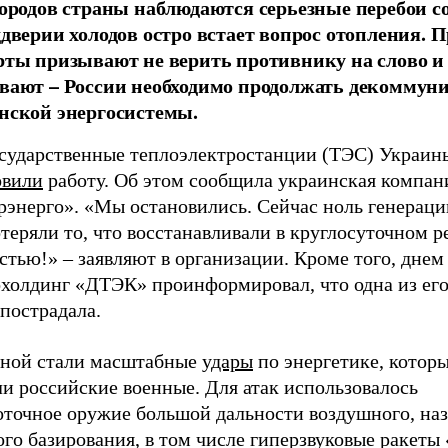
городов страны наблюдаются серьезные перебои со
ддверии холодов остро встает вопрос отопления. 
рты призывают не верить противнику на слово и
вают – России необходимо продолжать декоммун
нской энергосистемы.
осударственные теплоэлектростанции (ТЭС) Украин
овили
работу. Об этом сообщила украинская компан
рэнерго». «Мы остановились. Сейчас ноль генераци
еряли то, что восстанавливали в круглосуточном р
тью!» – заявляют в организации. Кроме того, днем
охолдинг «ДТЭК» проинформировал, что одна из ег
пострадала.
ной стали масштабные
удары
по энергетике, которы
и российские военные. Для атак использовалось
оточное оружие большой дальности воздушного, на
го базирования, в том числе гиперзвуковые ракеты