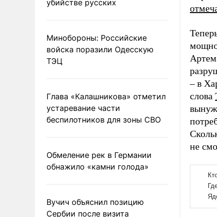
убийстве русских
отмеч
Теперь
Минобороны: Российские
мощно
войска поразили Одесскую
Артем
ТЭЦ
разру
– в Ха
слова
Глава «Калашникова» отметил
устаревание части
вынуж
беспилотников для зоны СВО
потреб
Скольк
не смо
Обмеление рек в Германии
обнажило «камни голода»
Вучич объяснил позицию
Сербии после визита