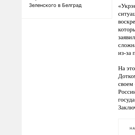
Зеленского в Белград
«Укрэ
ситуа
воскр
котор
заявил
сложн
из-за 
На эт
Дотк
своем 
России
госуд
Заклю
НА