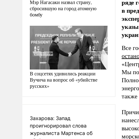
ряде 
Мэр Нагасаки назвал страну,
сбросившую на город атомную
в пре
бомбу
экспе
указы
украи
Все г
остан
«Цент
Мы пот
В соцсетях удивились реакции
Вучича на вопрос об «убийстве
Полнос
русских»
энерг
также 
Причи
Захарова: Запад
нанесл
проигнорировал слова
высок
журналиста Мартенса об
морско