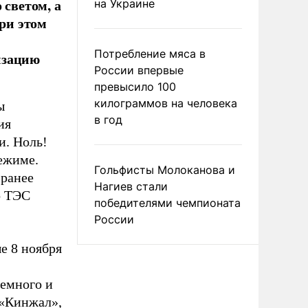
 светом, а
на Украине
При этом
Потребление мяса в
изацию
России впервые
превысило 100
килограммов на человека
ы
в год
ия
и. Ноль!
ежиме.
Гольфисты Молоканова и
 ранее
Нагиев стали
о ТЭС
победителями чемпионата
России
е 8 ноября
земного и
 «Кинжал»,