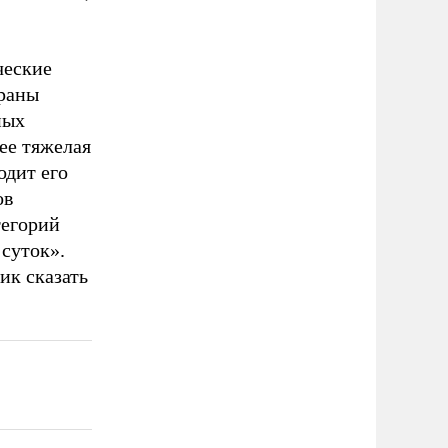
ческие
траны
ных
ее тяжелая
одит его
ов
тегорий
 суток».
ик сказать