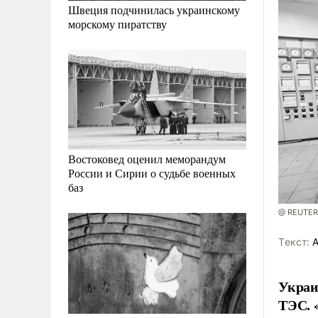
Швеция подчинилась украинскому
морскому пиратству
Востоковед оценил меморандум
России и Сирии о судьбе военных
баз
@ REUTERS
Tекст:
А
Украи
ТЭС. 