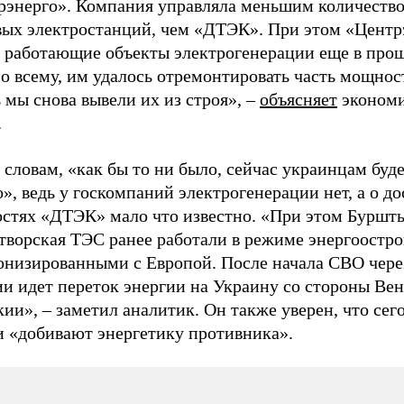
рэнерго». Компания управляла меньшим количеств
вых электростанций, чем «ДТЭК». При этом «Центр
а работающие объекты электрогенерации еще в прош
о всему, им удалось отремонтировать часть мощност
 мы снова вывели их из строя», –
объясняет
экономи
.
 словам, «как бы то ни было, сейчас украинцам буд
», ведь у госкомпаний электрогенерации нет, а о д
стях «ДТЭК» мало что известно. «При этом Буршт
творская ТЭС ранее работали в режиме энергоостро
онизированными с Европой. После начала СВО чере
и идет переток энергии на Украину со стороны Вен
ии», – заметил аналитик. Он также уверен, что сег
и «добивают энергетику противника».