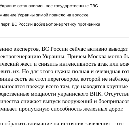
 Украине остановились все государственные ТЭС
живание Украины зимой повисло на волоске
перт: ВС России добивают энергетику противника
нию экспертов, ВС России сейчас активно выводят 
лектрогенерацию Украины. Причем Москва могла бы
ческий жест и снизить интенсивность атак или вов
вить их. Но для этого нужна полная и очевидная го
ника сесть за стол переговоров, которой не наблюд
наносятся прежде всего там, где находятся крупные
водственные мощности украинского ВПК. Отсутств
ричества снижает выпуск вооружений и боеприпасов
ичивает пропускную способность железных дорог.
 обратить внимание на источник заявления – это