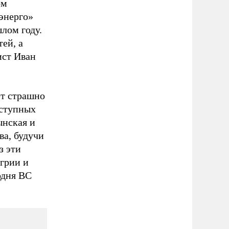
ом
энерго»
лом году.
ей, а
ст Иван
ет страшно
оступных
ынская и
ва, будучи
з эти
грии и
одня ВС