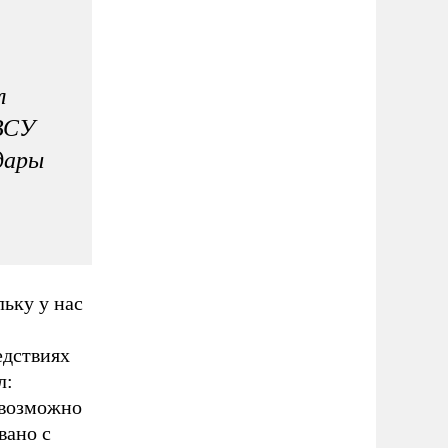
л
 ВСУ
дары
ьку у нас
едствиях
л:
евозможно
вано с