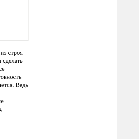
из строя
 сделать
се
товность
ается. Ведь
ие
,