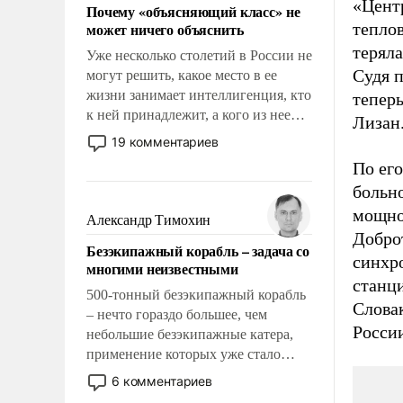
«Цент
Почему «объясняющий класс» не
может ничего объяснить
тепло
терял
Уже несколько столетий в России не
Судя п
могут решить, какое место в ее
жизни занимает интеллигенция, кто
теперь
к ней принадлежит, а кого из нее
Лизан
исключили с правом
19 комментариев
восстановления и без оного. И чем
По его
она отличается от просто
больно
образованных людей. Иногда
мощно
казалось, что эти вопросы решены
Александр Тимохин
раз и навсегда, но – нет, не решены.
Добро
Безэкипажный корабль – задача со
синхр
многими неизвестными
станци
500-тонный безэкипажный корабль
Словак
– нечто гораздо большее, чем
Росси
небольшие безэкипажные катера,
применение которых уже стало
обыденностью. Задача по созданию
6 комментариев
такого корабля очень сложна и