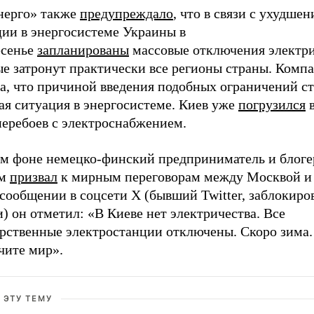
нерго» также
предупреждало
, что в связи с ухудше
ции в энергосистеме Украины в
есенье
запланированы
массовые отключения электри
ые затронут практически все регионы страны. Комп
а, что причиной введения подобных ограничений ст
ая ситуация в энергосистеме. Киев уже
погрузился
в
перебоев с электроснабжением.
ом фоне немецко-финский предприниматель и блог
ом
призвал
к мирным переговорам между Москвой и
сообщении в соцсети Х (бывший Twitter, заблокиро
) он отметил: «В Киеве нет электричества. Все
арственные электростанции отключены. Скоро зима.
чите мир».
 ЭТУ ТЕМУ