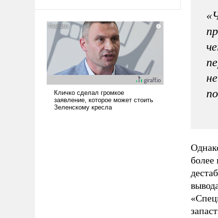
амбициозна. Однако и ее
«Ч
реализация радикально поднимет
наши боевые возможности.
пр
че
пе
не
по
Однако
более 
дестаб
вывод
«Спец
запаст