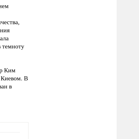
нием
чества,
ания
ала
 темноту
ер Ким
 Киевом. В
ван в