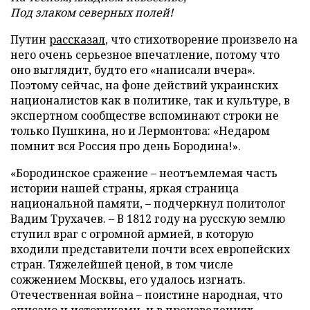
Под злаком северных полей!
Путин
рассказал
, что стихотворение произвело на
него очень серьезное впечатление, потому что
оно выглядит, будто его «написали вчера».
Поэтому сейчас, на фоне действий украинских
националистов как в политике, так и культуре, в
экспертном сообществе вспоминают строки не
только Пушкина, но и Лермонтова: «Недаром
помнит вся Россия про день Бородина!».
«Бородинское сражение – неотъемлемая часть
истории нашей страны, яркая страница
национальной памяти, – подчеркнул политолог
Вадим Трухачев. – В 1812 году на русскую землю
ступил враг с огромной армией, в которую
входили представители почти всех европейских
стран. Тяжелейшей ценой, в том числе
сожжением Москвы, его удалось изгнать.
Отечественная война – поистине народная, что
описано и историками, и в произведениях