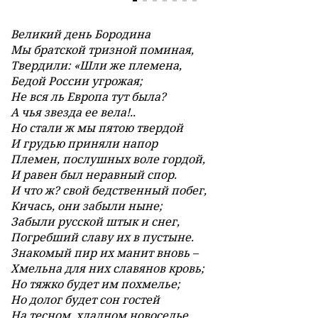
Великий день Бородина
Мы братской тризной поминая,
Твердили: «Шли же племена,
Бедой России угрожая;
Не вся ль Европа тут была?
А чья звезда ее вела!..
Но стали ж мы пятою твердой
И грудью приняли напор
Племен, послушных воле гордой,
И равен был неравный спор.
И что ж? свой бедственный побег,
Кичась, они забыли ныне;
Забыли русской штык и снег,
Погребший славу их в пустыне.
Знакомый пир их манит вновь –
Хмельна для них славянов кровь;
Но тяжко будет им похмелье;
Но долог будет сон гостей
На тесном, хладном новоселье,