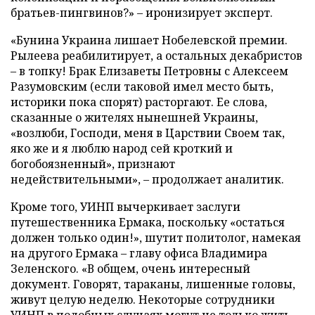
братьев-пингвинов?» – иронизирует эксперт.
«Бунина Украина лишает Нобелевской премии.
Рылеева реабилитирует, а остальных декабристов
– в топку! Брак Елизаветы Петровны с Алексеем
Разумовским (если таковой имел место быть,
историки пока спорят) расторгают. Ее слова,
сказанные о жителях нынешней Украины,
«возлюби, Господи, меня в Царствии Своем так,
яко же и я люблю народ сей кроткий и
богобоязненный», признают
недействительными», – продолжает аналитик.
Кроме того, УИНП вычеркивает заслуги
путешественника Ермака, поскольку «остаться
должен только один!», шутит политолог, намекая
на другого Ермака – главу офиса Владимира
Зеленского. «В общем, очень интересный
документ. Говорят, тараканы, лишенные головы,
живут целую неделю. Некоторые сотрудники
УИНП в подобных случаях могут не только жить,