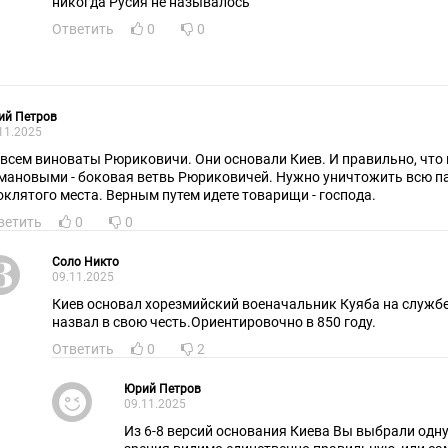
никогда Русия не называлось
Ответить
0
0
ий Петров
11.2025
 всем виноваты Рюриковичи. Они основали Киев. И правильно, что 
мановыми - боковая ветвь Рюриковичей. Нужно уничтожить всю па
оклятого места. Верным путем идете товарищи - господа.
ветить
0
0
Соло Никто
09.11.2025
Киев основал хорезмийский военачальник Куяба на службе
назвал в свою честь.Ориентировочно в 850 году.
Ответить
0
2
Юрий Петров
09.11.2025
Из 6-8 версий основания Киева Вы выбрали одну 