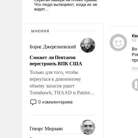
МНЕНИЯ
Юр
09.
Борис Джерелиевский
Во
Ро
Сможет ли Пентагон
пр
перестроить ВПК США
От
Только для того, чтобы
вернуться к довоенному
объему запасов ракет
Tomahawk, THAAD и Patriot
США потребуется более трех
0 комментариев
лет. Даже небольшая война с
Ираном опустошила
американские арсеналы.
Сложившаяся ситуация
Геворг Мирзаян
означает многолетний период