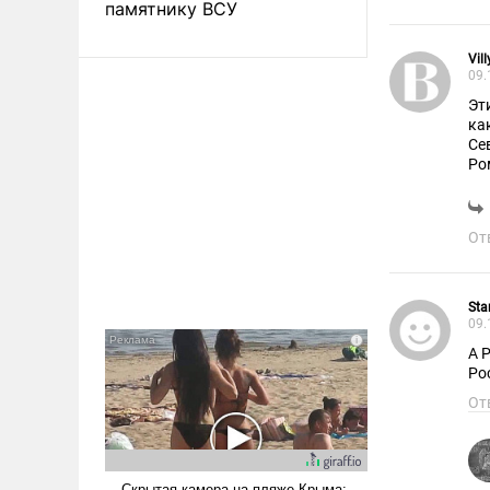
памятнику ВСУ
Vil
09.
Эт
ка
Се
Ро
ав
не 
От
Sta
09.
А 
Ро
От