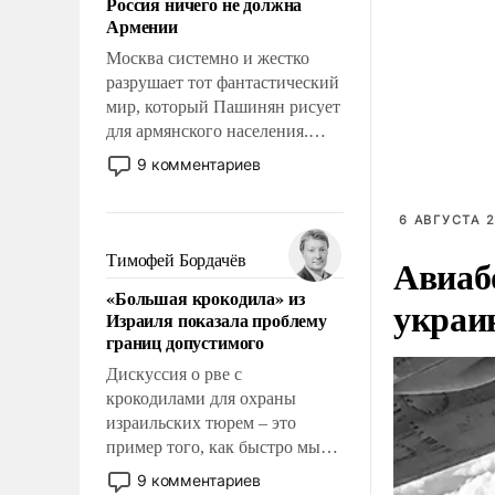
Россия ничего не должна
уязвимости США, например,
Армении
перед Китаем.
Москва системно и жестко
разрушает тот фантастический
мир, который Пашинян рисует
для армянского населения.
Мир, где этому населению все
9 комментариев
должны просто по
определению, где его
6 АВГУСТА 2
политические прожекты будут
беспрекословно оплачиваться
Авиаб
Тимофей Бордачёв
за счет российских
«Большая крокодила» из
налогоплательщиков и где за
украи
Израиля показала проблему
свои поступки не нужно
границ допустимого
отвечать.
Дискуссия о рве с
крокодилами для охраны
израильских тюрем – это
пример того, как быстро мы
двигаемся по пути
9 комментариев