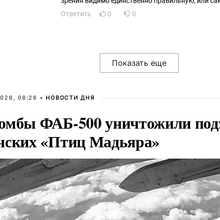
зрения видимо единственно правильную, или са
Ответить
0
0
026, 08:26 •
НОВОСТИ ДНЯ
омбы ФАБ-500 уничтожили под
нских «Птиц Мадьяра»