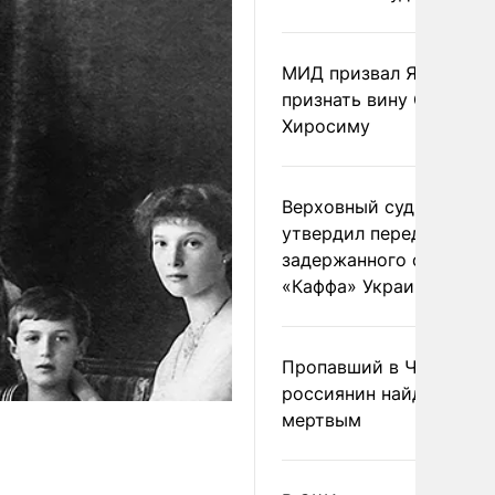
МИД призвал Японию
признать вину США за
Хиросиму
Верховный суд Швеции
утвердил передачу
задержанного сухогруз
«Каффа» Украине
Пропавший в Черногор
россиянин найден
мертвым