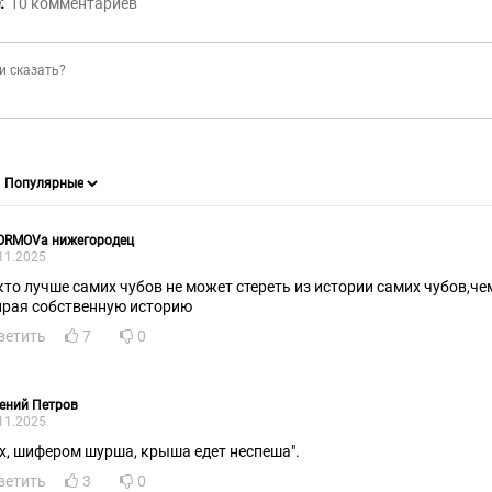
:
10
комментариев
SORMOVa нижегородец
11.2025
кто лучше самих чубов не может стереть из истории самих чубов,че
ирая собственную историю
ветить
7
0
ений Петров
11.2025
их, шифером шурша, крыша едет неспеша".
ветить
3
0