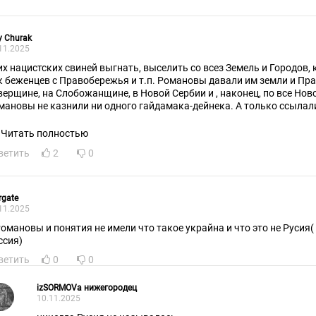
ly Churak
11.2025
их нацистских свиней выгнать, выселить со всез Земель и Городов,
к беженцев с Правобережья и т.п. Романовы давали им земли и Прав
верщине, на Слобожанщине, в Новой Сербии и , наконец, по все Но
мановы не казнили ни одного гайдамака-дейнека. А только ссылали
стрийцы с венграми - живьём сжигали и четвертовали. Белорусам-
дали автономию,, как дали Гетманщине. Ну и пошли вон! В ЕС, в Канад
Читать полностью
ветить
2
0
rgate
11.2025
Романовы и понятия не имели что такое украйна и что это не Русия
ссия)
ветить
0
0
izSORMOVa нижегородец
10.11.2025