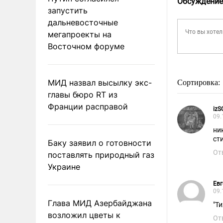
Обсуждение
запустить
дальневосточные
мегапроекты на
Восточном форуме
МИД назвал высылку экс-
Сортировка:
главы бюро RT из
Франции расправой
iz
09.
ни
ст
Баку заявил о готовности
От
поставлять природный газ
Украине
Евг
09.
Глава МИД Азербайджана
"Т
возложил цветы к
От