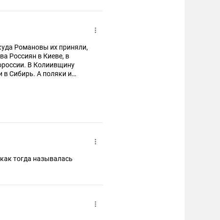
 куда Романовы их приняли,
а Россиян в Киеве, в
вороссии. В Колиивщину
 в Сибирь. А поляки и
литвинам Романовы так и
у, ....
( как тогда называлась