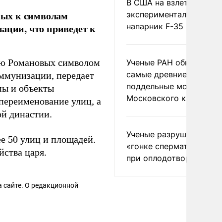
В США на взлете разби
вых к символам
экспериментальный др
напарник F-35
ации, что приведет к
ию Романовых символом
Ученые РАН обнаружил
самые древние
оммунизации, передает
поддельные монеты
мы и объекты
Московского княжеств
переименование улиц, а
й династии.
Ученые разрушили миф
е 50 улиц и площадей.
«гонке сперматозоидов
ства царя.
при оплодотворении
 сайте. О редакционной