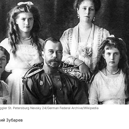
gler St. Petersburg Nevsky 24/German Federal Archive/Wikipedia
ий Зубарев