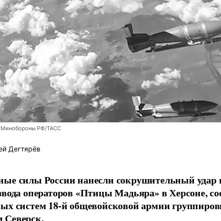
 Минобороны РФ/ТАСС
ей Дегтярёв
ные силы России нанесли сокрушительный удар 
звода операторов «Птицы Мадьяра» в Херсоне, с
ых систем 18-й общевойсковой армии группиров
 Северск.