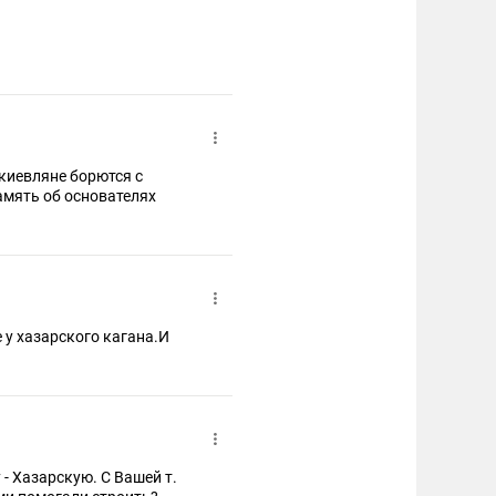
киевляне борются с
мять об основателях
 у хазарского кагана.И
- Хазарскую. С Вашей т.