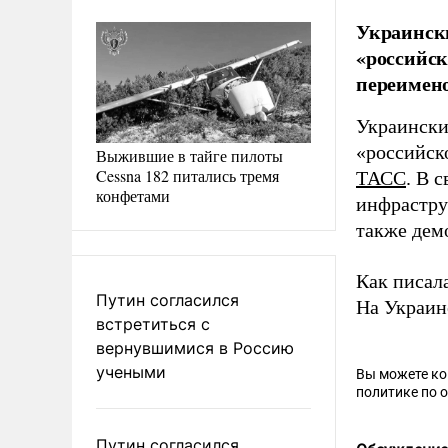
Украинск
«российск
переимено
Украински
«российск
Выжившие в тайге пилоты
Cessna 182 питались тремя
ТАСС
. В 
конфетами
инфрастру
также дем
Как писала
Путин согласился
На Украи
встретиться с
вернувшимися в Россию
учеными
Вы можете к
политике по 
Путин согласился