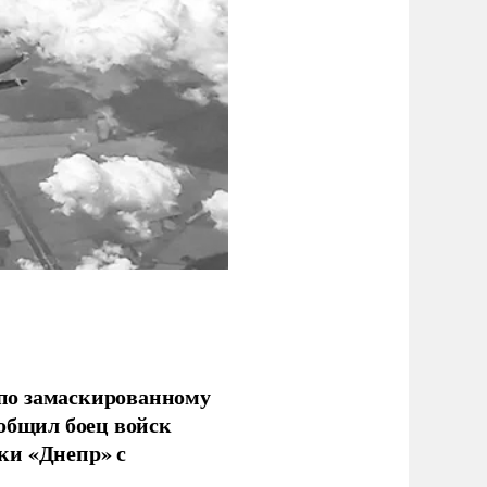
по замаскированному
ообщил боец войск
ки «Днепр» с