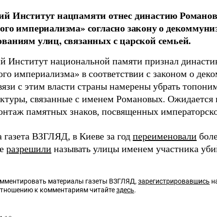
ий Институт нацпамяти отнес династию Романо
ого империализма» согласно закону о декоммуниз
ваниям улиц, связанных с царской семьей.
й Институт национальной памяти признал династ
ого империализма» в соответствии с законом о дек
связи с этим власти страны намерены убрать топони
ктуры, связанные с именем Романовых. Ожидается 
онтаж памятных знаков, посвященных императорско
 газета ВЗГЛЯД, в Киеве за год
переименовали
боле
не
разрешили
называть улицы именем участника убий
омментировать материалы газеты ВЗГЛЯД,
зарегистрировавшись
на
отношению к комментариям читайте
здесь
.