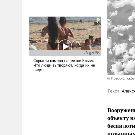
революционных изменений.
То, что несколько лет назад
было образом для
псевдонаучной фантастики,
стало всерьез обсуждаемой
идеей.
@ Пресс-служба
Tекст:
Алекс
Вооружен
объекту в
беспилотн
позывным