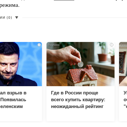
 режима.
И (0)
▼
i
i
зал взрыв в
Где в России проще
У
 Появилась
всего купить квартиру:
о
Зеленским
неожиданный рейтинг
"
с