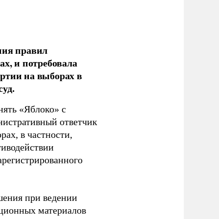
ния правил
ах, и потребовала
ртии на выборах в
уд.
нять «Яблоко» с
инистративный ответчик
ах, в частности,
тиводействии
зарегистрированного
шения при ведении
ационных материалов