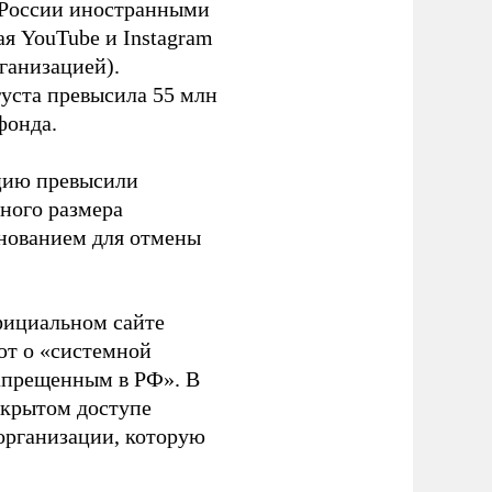
в России иностранными
я YouTube и Instagram
ганизацией).
густа превысила 55 млн
фонда.
ацию превысили
ного размера
основанием для отмены
фициальном сайте
ют о «системной
апрещенным в РФ». В
ткрытом доступе
организации, которую