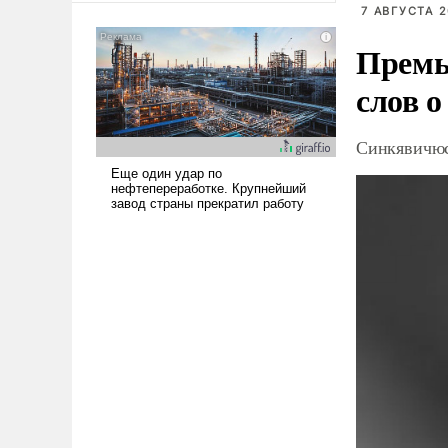
7 АВГУСТА 2
американские арсеналы.
Сложившаяся ситуация
Премь
означает многолетний период
уязвимости США, например,
слов о
перед Китаем.
Синкявичюс