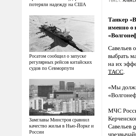
Tекст:
Алекс
потеряли надежду на США
Танкер «В
именно о 
«Волгонеф
Савельев о
Росатом сообщил о запуске
выбрать м
регулярных рейсов китайских
на их эффе
судов по Севморпути
ТАСС
.
«Мы должн
«Волгонеф
МЧС Росси
Керченско
Замглавы Минстроя сравнил
качество жилья в Нью-Йорке и
Савельев
о
России
чрезвычай