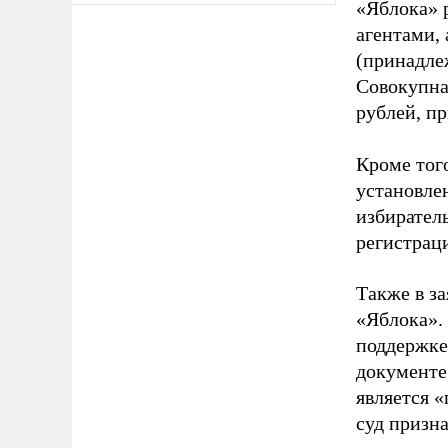
«Яблока» 
агентами,
(принадле
Совокупная
рублей, пр
Кроме тог
установле
избиратель
регистрац
Также в з
«Яблока».
поддержке
документе
является 
суд призн