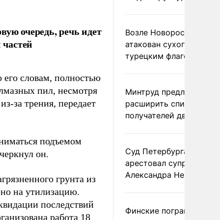
вую очередь, речь идет
Возле Новороссийска
 частей
атакован сухогруз под
турецким флагом
о его словам, полностью
алмазных пил, несмотря
Минтруд предложил
из-за трения, передает
расширить список
получателей двух пенс
аниматься подъемом
Суд Петербурга заочно
черкнул он.
арестовал супругу
Александра Невзорова
агрязненного грунта из
ено на утилизацию.
иквидации последствий
Финские пограничники
ганизована работа 18