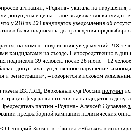
просов агитации, «Родина» указала на нарушения, 
ыли допущены еще на этапе выдвижения кандидатов. 
 что у 218 из 269 кандидатов уведомления об отсу
активов были подписаны до проведения предвыборног
разом, на момент подписания уведомлений 218 чело
ми кандидатами на съезде. Непосредственно в дни 
я подписали 39 человек, после 28 июня – 12 челов
блоко" допустила существенное нарушение законода
 и регистрации», – говорится в исковом заявлении
а газета ВЗГЛЯД, Верховный суд России
получил
ис
гистрации федерального списка кандидатов в депут
 Председатель партии «Родина» Алексей Журавлев
з
вании предвыборной кампании политических оппо
РФ Геннадий Зюганов
обвинил
«Яблоко» в игнорир