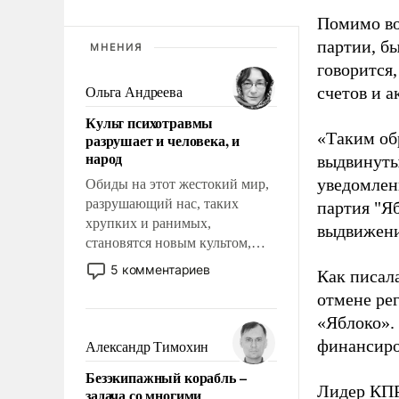
Помимо во
партии, б
МНЕНИЯ
говорится,
счетов и 
Ольга Андреева
Культ психотравмы
«Таким об
разрушает и человека, и
народ
выдвинуты
уведомлени
Обиды на этот жестокий мир,
разрушающий нас, таких
партия "Я
хрупких и ранимых,
выдвижения
становятся новым культом,
постепенно вытесняя и
5 комментариев
Как писал
отменяя традиционное
отмене ре
требование к человеку – быть
«Яблоко».
мужественным и твердым под
ударами судьбы, брать на себя
финансиро
Александр Тимохин
ответственность, помогать
Безэкипажный корабль –
слабым, идти вперед и
Лидер КП
задача со многими