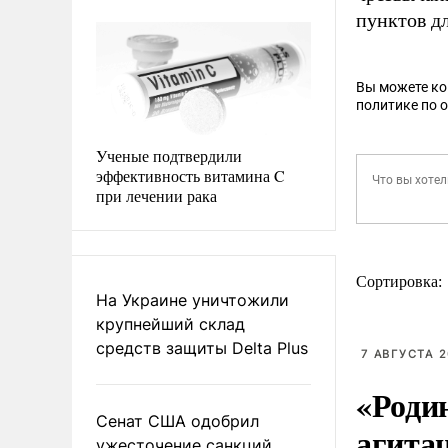
пунктов д
Вы можете к
политике по 
Ученые подтвердили
эффективность витамина C
при лечении рака
Сортировка:
На Украине уничтожили
крупнейший склад
средств защиты Delta Plus
7 АВГУСТА 2
«Роди
Сенат США одобрил
агита
ужесточение санкций