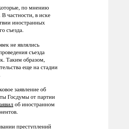
которые, по мнению
В частности, в иске
тствии иностранных
о съезда.
век не являлись
проведения съезда
ек. Таким образом,
тельства еще на стадии
.
ковое заявление об
аты Госдумы от партии
аявил
об иностранном
нентов.
овании преступлений