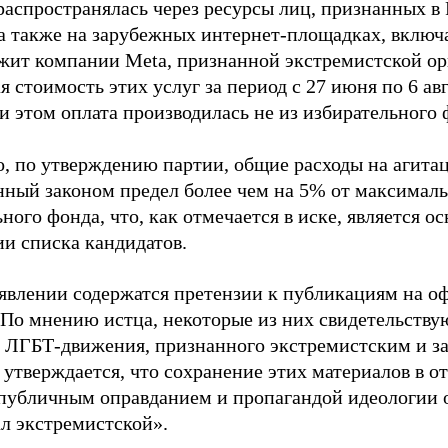
распространялась через ресурсы лиц, признанных 
 а также на зарубежных интернет-площадках, включа
жит компании Meta, признанной экстремистской ор
 стоимость этих услуг за период с 27 июня по 6 ав
и этом оплата производилась не из избирательного 
о, по утверждению партии, общие расходы на агит
нный законом предел более чем на 5% от максималь
ного фонда, что, как отмечается в иске, является 
ии списка кандидатов.
аявлении содержатся претензии к публикациям на о
 По мнению истца, некоторые из них свидетельству
 ЛГБТ-движения, признанного экстремистским и з
 утверждается, что сохранение этих материалов в о
«публичным оправданием и пропагандой идеологии 
ал экстремистской».