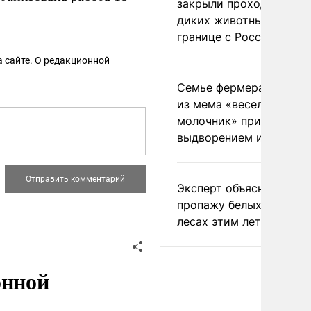
закрыли проходы для
диких животных на
границе с Россией
 сайте. О редакционной
Семье фермера Уолкер
из мема «веселый
молочник» пригрозили
выдворением из Росси
Эксперт объяснил
пропажу белых грибов 
лесах этим летом
онной