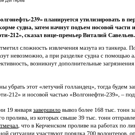
ей Дегтярев
олгонефть-239» планируется утилизировать в пер
корме судна, затем начнут подъем носовой части и
ти-212», сказал вице-премьер Виталий Савельев.
тметил сложность извлечения мазута из танкера. П
азут невозможно, а при разделке судна с помощью 
ктивность, возникнут дополнительные загрязнения 
ы убрать этот «летучий голландец», тогда будем з
ти-212» и носовой частью «Волгонефти-239», – под
и 19 января
завершило
вывоз более 168 тыс. тонн з
го пролива, из которых свыше 39 тыс. тонн отправл
тмечал
, что в Керченском проливе на работах по л
ной ситуации участвуют порядка 700 волонтеров, ор