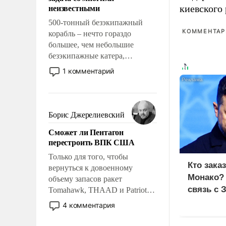
адаптироваться.
неизвестными
киевского
500-тонный безэкипажный
КОММЕНТАРИ
корабль – нечто гораздо
большее, чем небольшие
безэкипажные катера,
применение которых уже
1 комментарий
стало обыденностью. Задача по
созданию такого корабля очень
сложна и амбициозна. Однако
и ее реализация радикально
Борис Джерелиевский
поднимет наши боевые
Сможет ли Пентагон
возможности.
перестроить ВПК США
Только для того, чтобы
Кто зака
вернуться к довоенному
Монако?
объему запасов ракет
связь с 
Tomahawk, THAAD и Patriot
США потребуется более трех
4 комментария
лет. Даже небольшая война с
Ираном опустошила