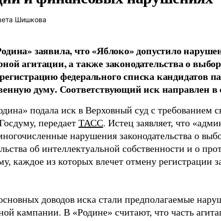
вета Шишкова
одина» заявила, что «Яблоко» допустило наруше
ной агитации, а также законодательства о выбор
регистрацию федерального списка кандидатов па
венную думу. Соответствующий иск направлен в с
одина» подала иск в Верховный суд с требованием с
 Госдуму, передает
ТАСС
. Истец заявляет, что «адм
многочисленные нарушения законодательства о выбор
ельства об интеллектуальной собственности и о про
му, каждое из которых влечет отмену регистрации 
основных доводов иска стали предполагаемые нару
ной кампании. В «Родине» считают, что часть агит