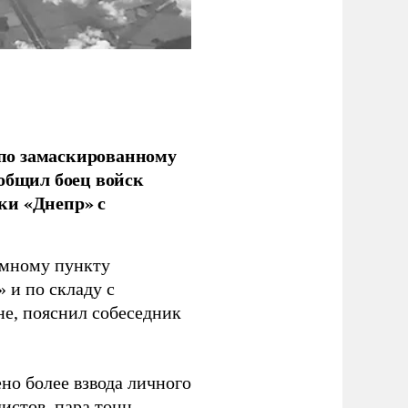
по замаскированному
ообщил боец войск
ки «Днепр» с
емному пункту
 и по складу с
не, пояснил собеседник
но более взвода личного
истов, пара тонн