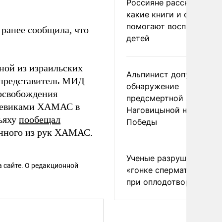
Россияне рассказали,
какие книги и фильмы
помогают воспитывать
ранее сообщила, что
детей
ной из израильских
Альпинист допустил
 представитель МИД
обнаружение
освобождения
предсмертной записки
боевиками ХАМАС в
Наговицыной на пике
ьяху
пообещал
Победы
енного из рук ХАМАС.
Ученые разрушили миф
 сайте. О редакционной
«гонке сперматозоидов
при оплодотворении