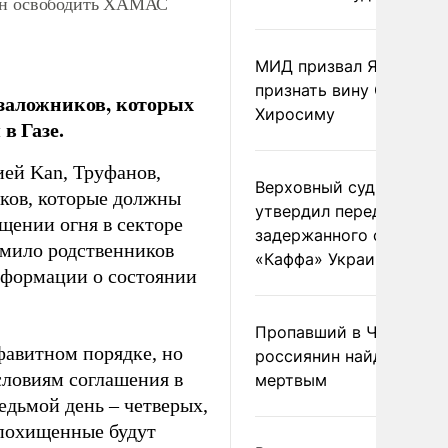
жен освободить ХАМАС
МИД призвал Японию
признать вину США за
 заложников, которых
Хиросиму
в Газе.
ей Kan, Труфанов,
Верховный суд Швеции
иков, которые должны
утвердил передачу
щении огня в секторе
задержанного сухогруз
омило родственников
«Каффа» Украине
нформации о состоянии
Пропавший в Черногор
фавитном порядке, но
россиянин найден
словиям соглашения в
мертвым
едьмой день – четверых,
 похищенные будут