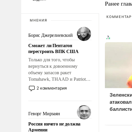
Ранее глав
КОММЕНТАРИ
МНЕНИЯ
Борис Джерелиевский
Сможет ли Пентагон
перестроить ВПК США
Только для того, чтобы
вернуться к довоенному
объему запасов ракет
Tomahawk, THAAD и Patriot
США потребуется более трех
2 комментария
лет. Даже небольшая война с
Зеленски
Ираном опустошила
атаковал
американские арсеналы.
баллист
Сложившаяся ситуация
Геворг Мирзаян
и 115 бе
означает многолетний период
Россия ничего не должна
уязвимости США, например,
Армении
перед Китаем.