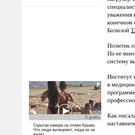
специалис
уважения к
конечном с
Болилой
Т
Политик п
По ее мне
систему в
Институт 
в медицине
программе
профессио
Как писал
наставнич