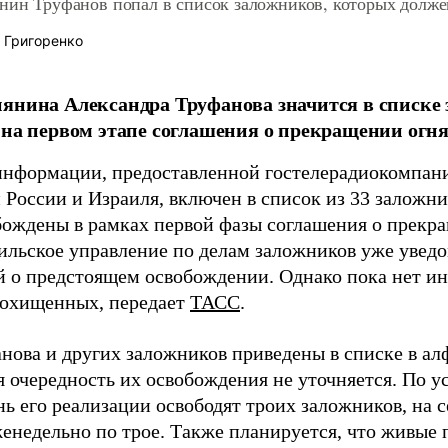
янин Труфанов попал в список заложников, которых дол
 Григоренко
янина Александра Труфанова значится в списке
 на первом этапе соглашения о прекращении огня 
информации, предоставленной гостелерадиокомпани
 России и Израиля, включен в список из 33 заложн
бождены в рамках первой фазы соглашения о прекра
аильское управление по делам заложников уже увед
й о предстоящем освобождении. Однако пока нет и
похищенных, передает
ТАСС
.
нова и других заложников приведены в списке в ал
я очередность их освобождения не уточняется. По у
ь его реализации освободят троих заложников, на с
женедельно по трое. Также планируется, что живые