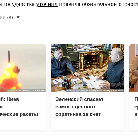
а государства
уточнил
правила обязательной отрабо
И (0)
▼
й: Киев
Зеленский спасает
П
и
самого ценного
с
ические ракеты
соратника за счет
в
спилотников
разведки