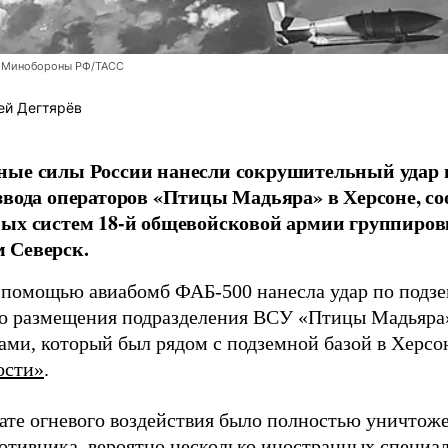
 Минобороны РФ/ТАСС
ей Дегтярёв
ные силы России нанесли сокрушительный удар 
звода операторов «Птицы Мадьяра» в Херсоне, с
ых систем 18-й общевойсковой армии группиров
 Северск.
 помощью авиабомб ФАБ-500 нанесла удар по подз
о размещения подразделения ВСУ «Птицы Мадьяра»
ами, который был рядом с подземной базой в Херсо
ости»
.
тате огневого воздействия было полностью уничтоже
ротивника, вероятно несколько иностранных специал