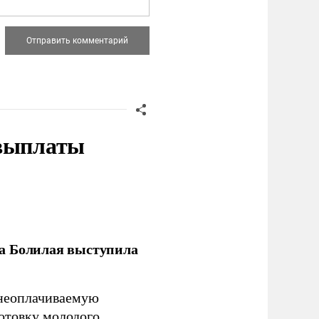
 выплаты
ла Болилая выступила
 неоплачиваемую
готовку молодого