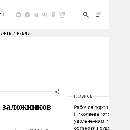
ТИ
НЕФТЬ И РУБЛЬ
ГЛАВНОЕ
3 заложников
Рабочие портов Одессы
Николаева готовятся к
увольнениям из-за
остановки судоходства