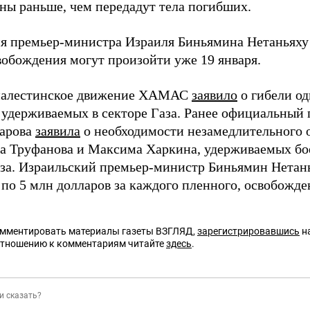
ны раньше, чем передадут тела погибших.
я премьер-министра Израиля Биньямина Нетаньяху 
вобождения могут произойти уже 19 января.
 палестинское движение ХАМАС
заявило
о гибели од
 удерживаемых в секторе Газа. Ранее официальный
арова
заявила
о необходимости незамедлительного 
а Труфанова и Максима Харкина, удерживаемых 
аза. Израильский премьер-министр Биньямин Нетан
 по 5 млн долларов за каждого пленного, освобожд
омментировать материалы газеты ВЗГЛЯД,
зарегистрировавшись
на
отношению к комментариям читайте
здесь
.