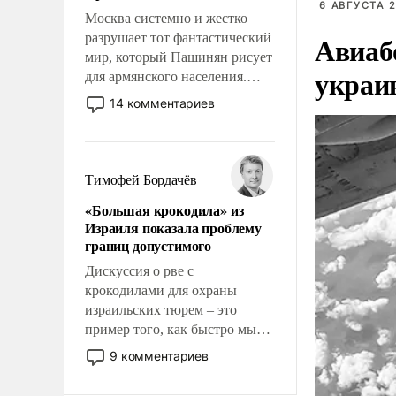
6 АВГУСТА 2
Москва системно и жестко
Авиаб
разрушает тот фантастический
мир, который Пашинян рисует
украи
для армянского населения.
Мир, где политические
14 комментариев
прожекты будут безусловно
оплачиваться за счет
российских
налогоплательщиков и где
Тимофей Бордачёв
Еревану за свои поступки не
«Большая крокодила» из
нужно отвечать.
Израиля показала проблему
границ допустимого
Дискуссия о рве с
крокодилами для охраны
израильских тюрем – это
пример того, как быстро мы
двигаемся по пути
9 комментариев
революционных изменений.
То, что несколько лет назад