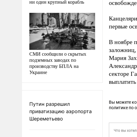
ни один крупный корабль
освобожде
Канцеляри
первые ос
В ноябре
заложниц,
СМИ сообщили о скрытых
Мария Зах
подземных заводах по
Александр
производству БПЛА на
Украине
секторе Г
выплатить
Вы можете к
Путин разрешил
политике по 
приватизацию аэропорта
Шереметьево