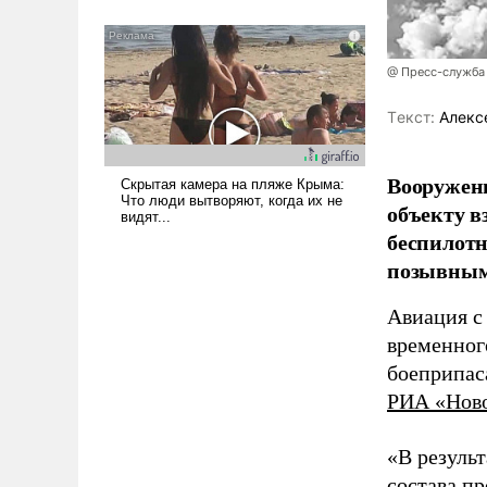
было образом для
псевдонаучной фантастики,
стало всерьез обсуждаемой
@ Пресс-служба
идеей.
Tекст:
Алекс
Вооружен
объекту в
беспилотн
позывным
Авиация с
временног
боеприпас
РИА «Нов
«В резуль
состава п