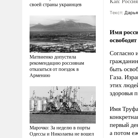
Kan: Росси
своей страны украинцев
Tекст:
Дарья
Имя росси
освободят
Согласно 
Матвиенко допустила
гражданин
рекомендацию россиянам
отказаться от поездок в
быть осво
Армению
Газа. Изр
этих люде
здоровья 
Имя Труфа
конкретна
первый ден
Марочко: За неделю в порты
а потом е
Одессы и Николаева не вошел