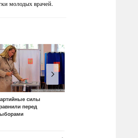
тки молодых врачей.
артийные силы
Дунай обнажил
равнили перед
проблемы экономики и
ыборами
политики Европы