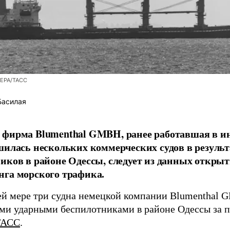
/EPA/ТАСС
Басилая
фирма Blumenthal GMBH, ранее работавшая в ин
шилась нескольких коммерческих судов в результ
иков в районе Одессы, следует из данных открыт
га морского трафика.
й мере три судна немецкой компании Blumenthal
ми ударными беспилотниками в районе Одессы за п
ТАСС
.