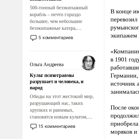
500-тонный безэкипажный
В конце и
корабль – нечто гораздо
перевозил
большее, чем небольшие
румынског
безэкипажные катера,
экипажем 
применение которых уже
5 комментариев
стало обыденностью. Задача по
созданию такого корабля очень
«Компания
сложна и амбициозна. Однако
в 1901 год
и ее реализация радикально
Ольга Андреева
работавши
поднимет наши боевые
Культ психотравмы
Германии, 
возможности.
разрушает и человека, и
источник 
народ
занималас
Обиды на этот жестокий мир,
разрушающий нас, таких
После око
хрупких и ранимых,
продолжил
становятся новым культом,
приобрела
постепенно вытесняя и
15 комментариев
отменяя традиционное
моряков и
требование к человеку – быть