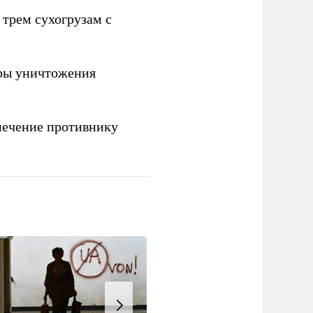
 трем сухогрузам с
ры уничтожения
печение противнику