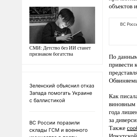
объектов 
СМИ: Детство без ИИ станет
признаком богатства
По данным
привести 
представл
Обвиняемы
Зеленский объяснил отказ
Запада помогать Украине
Как писал
с баллистикой
виновным 
года лише
за диверси
ВС России поразили
Также
соо
склады ГСМ и военного
Иркутской