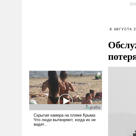
От
8 АВГУСТА 2
Обслу
потер