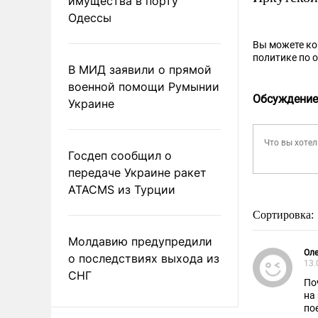
имущества в порту
Одессы
Вы можете к
политике по 
В МИД заявили о прямой
военной помощи Румынии
Обсуждение
Украине
Госдеп сообщил о
передаче Украине ракет
ATACMS из Турции
Сортировка:
Молдавию предупредили
Оле
о последствиях выхода из
13.
СНГ
По
на
по