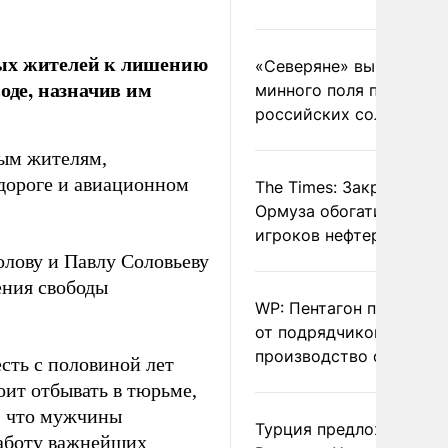
ных жителей к лишению
«Северяне» вывели с
оде, назначив им
минного поля пленных
российских солдат
ным жителям,
дороге и авиационном
The Times: Закрытие
Ормуза обогатило новы
игроков нефтерынка
лову и Павлу Соловьеву
ения свободы
WP: Пентагон потребов
от подрядчиков ускори
производство оружия
есть с половиной лет
оит отбывать в тюрьме,
л, что мужчины
Турция предложила
работу важнейших