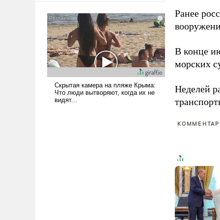
мужественным и твердым под
Ранее рос
ударами судьбы, брать на себя
вооружени
ответственность, помогать
слабым, идти вперед и
В конце и
адаптироваться.
морских су
Неделей р
транспорт
КОММЕНТАРИ