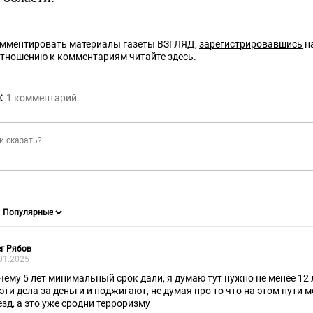
омментировать материалы газеты ВЗГЛЯД,
зарегистрировавшись
на
отношению к комментариям читайте
здесь
.
:
1
комментарий
г Рябов
01.2025
чему 5 лет минимальный срок дали, я думаю тут нужно не менее 12 л
 эти дела за деньги и поджигают, не думая про то что на этом пути
езд, а это уже сродни терроризму