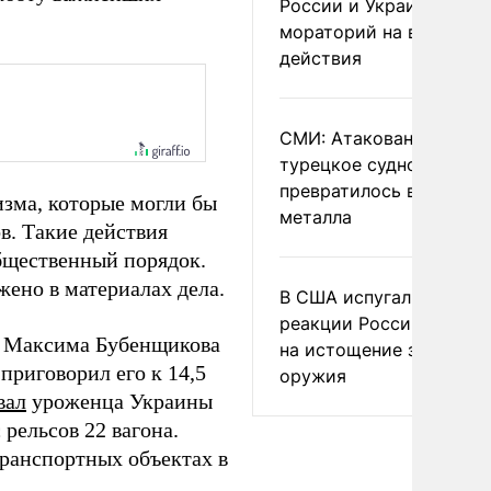
России и Украине
мораторий на военные
действия
СМИ: Атакованное ВСУ
турецкое судно
превратилось в груду
зма, которые могли бы
металла
в. Такие действия
бщественный порядок.
жено в материалах дела.
В США испугались
реакции России и Кита
Максима Бубенщикова
на истощение запасов
приговорил его к 14,5
оружия
вал
уроженца Украины
 рельсов 22 вагона.
транспортных объектах в