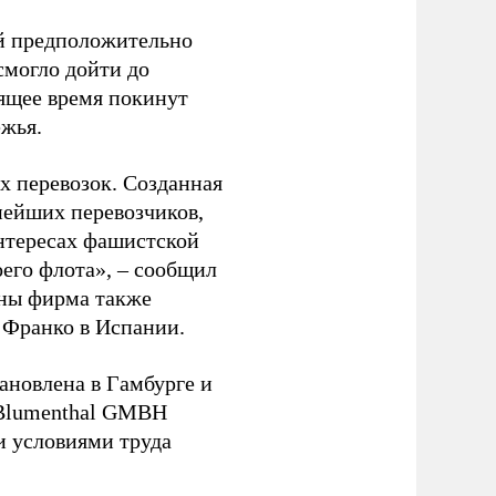
ый предположительно
смогло дойти до
оящее время покинут
ежья.
 перевозок. Созданная
пнейших перевозчиков,
нтересах фашистской
оего флота», – сообщил
йны фирма также
 Франко в Испании.
ановлена в Гамбурге и
 Blumenthal GMBH
и условиями труда