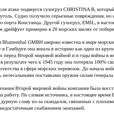
юля атаке подвергся сухогруз CHRISTINA B, котор
 уголь. Судно получило серьезные повреждения, но 
о порта Констанца. Другой сухогруз, EMIL, в наст
и дрейфует примерно в 20 морских милях от побер
 Blumenthal GMBH широко известна в мире морских
у в Гамбурге она вошла в историю как один из кру
х перед Второй мировой войной и в годы войны в и
в результате чего к 1945 году она потеряла 100% св
агентства в сфере морских перевозок. До начала во
ь нелегальными поставками оружия силам генерала
нчания Второй мировой войны компания была восст
а работу. По словам источника, в настоящее время
 дурную славу из-за скандалов, связанных с плохим
 недостаточным снабжением экипажей.