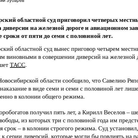
ий Зубарев
рский областной суд приговорил четверых мест
а диверсии на железной дороге и авиационном зав
 сроки от пяти до семи с половиной лет.
ский областной суд вынес приговор четырем мест
м виновными в совершении диверсий на железной 
ишет
ТАСС
.
овосибирской области сообщило, что Савелию Ряпо
 наказание в виде семи и семи с половиной лет лиш
венно в колонии общего режима.
робогатов получил пять лет, а Кирилл Веселов – ш
вободы, из которых три с половиной года им предст
я срок – в колонии строгого режима. Суд установи
 к серии диверсий, которые могли бы повлиять на 