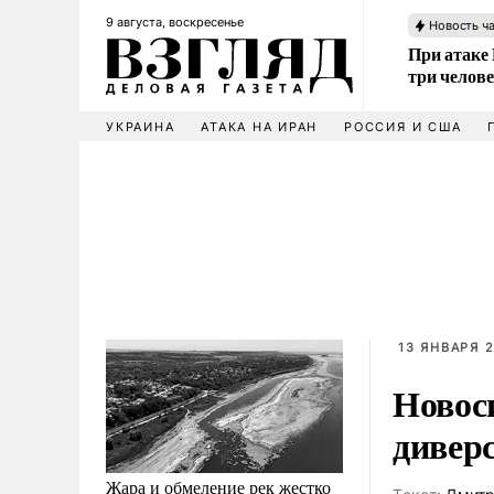
9 августа, воскресенье
Новость ч
При атаке
три челов
УКРАИНА
АТАКА НА ИРАН
РОССИЯ И США
13 ЯНВАРЯ 2
Новос
дивер
Жара и обмеление рек жестко