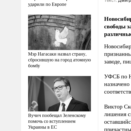
Tекст:
Дмитр
ударили по Европе
Новосиби
свободы з
различные
Новосибир
Мэр Нагасаки назвал страну,
признанны
сбросившую на город атомную
заводе, п
бомбу
УФСБ по Н
назначено
соответст
Виктор Ско
лишения с
Вучич пообещал Зеленскому
помочь со вступлением
оставшийс
Украины в ЕС
причастны