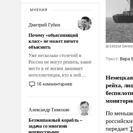
МНЕНИЯ
Дмитрий Губин
Почему «объясняющий
класс» не может ничего
объяснить
@ ERDEM SAHIN
Уже несколько столетий в
Tекст:
Вера 
России не могут решить, какое
место в её жизни занимает
интеллигенция, кто к ней
Немецкая 
принадлежит, а кого из неё
рейха, ли
16 комментариев
исключили с правом
беспилотн
восстановления и без оного. И
мониторин
чем она отличается от просто
образованных людей. Иногда
Александр Тимохин
По меньше
казалось, что эти вопросы
Безэкипажный корабль –
российски
решены раз и навсегда, но –
задача со многими
нет, не решены.
передает
неизвестными