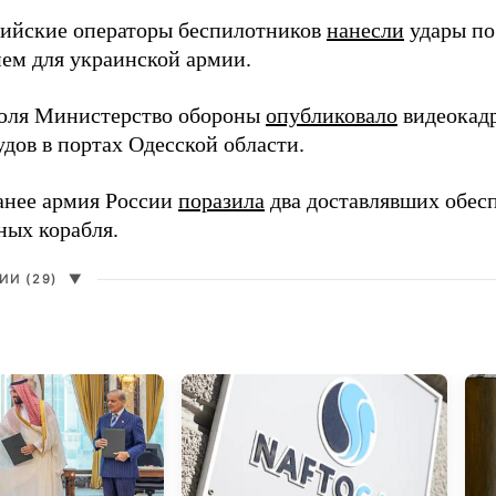
сийские операторы беспилотников
нанесли
удары по
ем для украинской армии.
юля Министерство обороны
опубликовало
видеокад
дов в портах Одесской области.
анее армия России
поразила
два доставлявших обес
ных корабля.
И (29)
▼