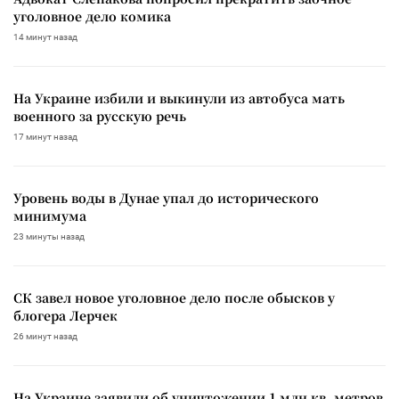
уголовное дело комика
14 минут назад
На Украине избили и выкинули из автобуса мать
военного за русскую речь
17 минут назад
Уровень воды в Дунае упал до исторического
минимума
23 минуты назад
СК завел новое уголовное дело после обысков у
блогера Лерчек
26 минут назад
На Украине заявили об уничтожении 1 млн кв. метров