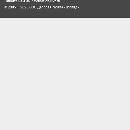
Пишите нам на
information@vz.ru
© 2005 — 2026 ООО Деловая газета «Взгляд»