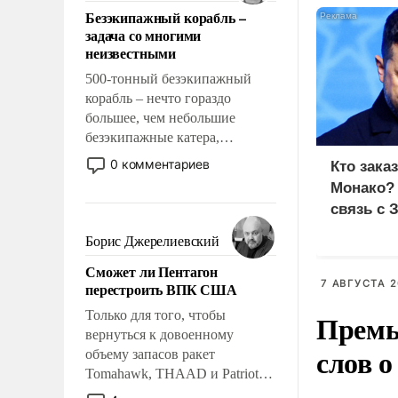
ответственность, помогать
Безэкипажный корабль –
слабым, идти вперед и
задача со многими
адаптироваться.
неизвестными
500-тонный безэкипажный
корабль – нечто гораздо
большее, чем небольшие
безэкипажные катера,
применение которых уже
0 комментариев
Кто зака
стало обыденностью. Задача по
Монако?
созданию такого корабля очень
связь с 
сложна и амбициозна. Однако
и ее реализация радикально
Борис Джерелиевский
поднимет наши боевые
Сможет ли Пентагон
возможности.
7 АВГУСТА 2
перестроить ВПК США
Только для того, чтобы
Премь
вернуться к довоенному
слов о
объему запасов ракет
Tomahawk, THAAD и Patriot
США потребуется более трех