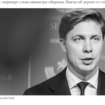
 опроверг слова министра обороны Ливты об угрозе со с
bis/AP/TASS