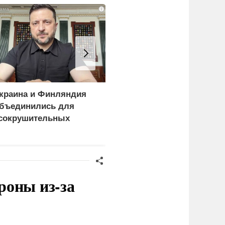
i
краина и Финляндия
«Генерал-провал»: кака
бъединились для
правда выяснилась про
сокрушительных
Драпатого
анкций" против России
роны из-за