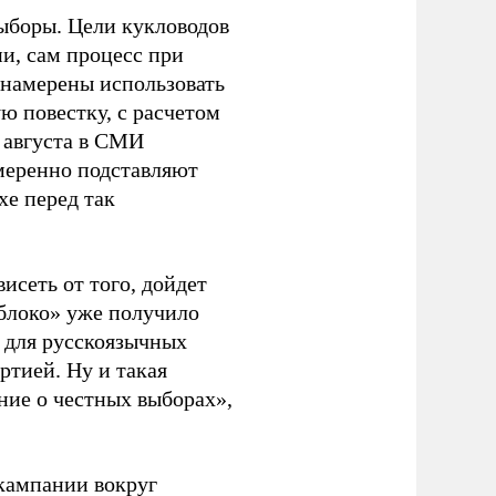
ыборы. Цели кукловодов
и, сам процесс при
 намерены использовать
ю повестку, с расчетом
 августа в СМИ
амеренно подставляют
хе перед так
висеть от того, дойдет
блоко» уже получило
а для русскоязычных
ртией. Ну и такая
ние о честных выборах»,
кампании вокруг