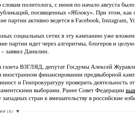
о словам политолога, с июня по начало августа был
 публикаций, посвященных «Яблоку». При этом, как
е партии активно ведется в Facebook, Instagram, Y
жных социальных сетях в эту кампанию уже вложе
ие партии идет через алгоритмы, блогеров и целу
 – заявил Данилин.
а газета ВЗГЛЯД, депутат Госдумы Алексей Журавл
в иностранном финансировании предвыборной кам
нюст и Генпрокуратуру проверить деятельность э
ламентскими выборами. Ранее Совет Федерации
выя
у западных стран к вмешательству в российские изб
И (5)
▼