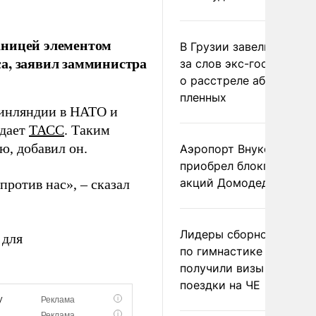
аницей элементом
В Грузии завели дело и
а, заявил замминистра
за слов экс-госминист
о расстреле абхазских
пленных
Финляндии в НАТО и
едает
ТАСС
. Таким
ю, добавил он.
Аэропорт Внуково
приобрел блокпакет
акций Домодедово
против нас», – сказал
Лидеры сборной Росси
 для
по гимнастике не
получили визы для
поездки на ЧЕ