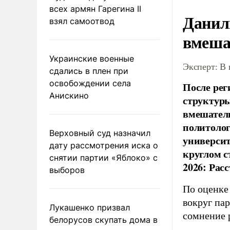
всех армян Гарегина II
Данил
взял самоотвод
вмеша
Украинские военные
Эксперт: В
сдались в плен при
освобождении села
После рег
Анискино
структуры
вмешатель
политолог
Верховный суд назначил
универси
дату рассмотрения иска о
круглом с
снятии партии «Яблоко» с
2026: Рас
выборов
По оценке
вокруг па
Лукашенко призвал
сомнение 
белорусов скупать дома в