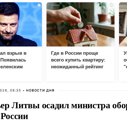
i
i
зал взрыв в
Где в России проще
У
 Появилась
всего купить квартиру:
о
Зеленским
неожиданный рейтинг
"
с
026, 08:35 •
НОВОСТИ ДНЯ
ер Литвы осадил министра обо
 России