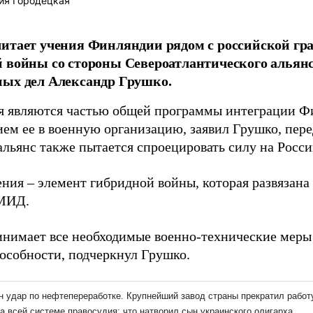
ия Городецкая
итает учения Финляндии рядом с российской гр
 войны со стороны Североатлантического альянс
ных дел Александр Грушко.
я являются частью общей программы интеграции 
ием ее в военную организацию, заявил Грушко, пер
альянс также пытается спроецировать силу на Росси
ния – элемент гибридной войны, которая развязана 
 МИД.
инимает все необходимые военно-технические меры
особности, подчеркнул Грушко.