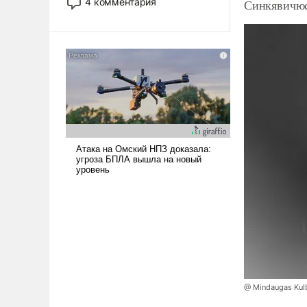
4 комментария
Синкявичюс
лет. Даже небольшая война с
Ираном опустошила
американские арсеналы.
Сложившаяся ситуация
означает многолетний период
уязвимости США, например,
перед Китаем.
@ Mindaugas Kul