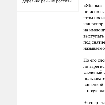
деревнях раньше россиян
«Яблоко» 
по исполь
этом носи
как рупор
на имеющу
выступать
под снятие
называемо
По его сло
ли зареги
«зеленый 
пользовате
вишенкой 
– подчерк
Эксперт т