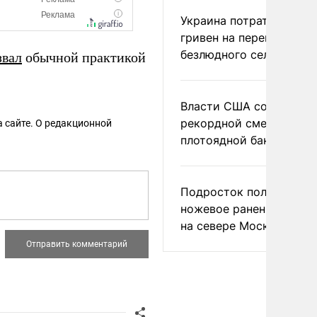
Украина потратила 1 мл
гривен на переименова
безлюдного села
звал
обычной практикой
Власти США сообщили 
рекордной смертности 
 сайте. О редакционной
плотоядной бактерии
Подросток получил
ножевое ранение в дра
на севере Москвы