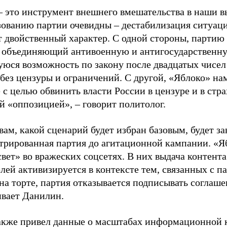
– это инструмент внешнего вмешательства в наши в
зованию партии очевидны – дестабилизация ситуаци
т двойственный характер. С одной стороны, партию
, объединяющий антивоенную и антигосударственну
юся возможность по закону после двадцатых чисел
 без цензуры и ограничений. С другой, «Яблоко» н
 с целью обвинить власти России в цензуре и в стра
й «оппозицией», – говорит политолог.
вам, какой сценарий будет избран базовым, будет за
стрированная партия до агитационной кампании. «Я
свет» во вражеских соцсетях. В них выдача контент
лей активизируется в контексте тем, связанных с па
на торте, партия отказывается подписывать соглаше
ивает Данилин.
акже привел данные о масштабах информационной 