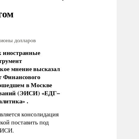
том
лионы долларов
х иностранные
струмент
кое мнение высказал
нт Финансового
рошедшем в Москве
ований (ЭИСИ) «ЕДГ–
алитика» .
является консолидация
кой поставить под
ЭИСИ.