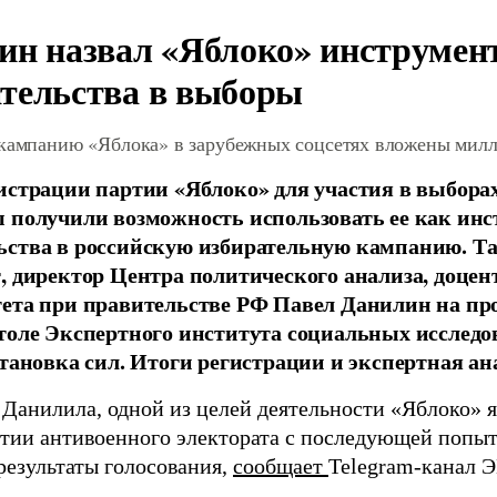
ин назвал «Яблоко» инструмен
тельства в выборы
 кампанию «Яблока» в зарубежных соцсетях вложены мил
истрации партии «Яблоко» для участия в выбора
 получили возможность использовать ее как ин
ства в российскую избирательную кампанию. Та
, директор Центра политического анализа, доце
тета при правительстве РФ Павел Данилин на п
толе Экспертного института социальных исслед
становка сил. Итоги регистрации и экспертная ан
 Данилила, одной из целей деятельности «Яблоко» 
ртии антивоенного электората с последующей попыт
результаты голосования,
сообщает
Telegram-канал 