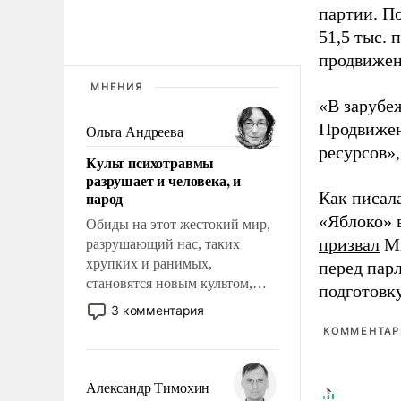
партии. П
51,5 тыс.
продвижени
МНЕНИЯ
«В зарубе
Продвижен
Ольга Андреева
ресурсов»,
Культ психотравмы
разрушает и человека, и
народ
Как писал
«Яблоко» 
Обиды на этот жестокий мир,
призвал
Ми
разрушающий нас, таких
хрупких и ранимых,
перед пар
становятся новым культом,
подготовк
постепенно вытесняя и
3 комментария
отменяя традиционное
КОММЕНТАРИ
требование к человеку – быть
мужественным и твердым под
ударами судьбы, брать на себя
Александр Тимохин