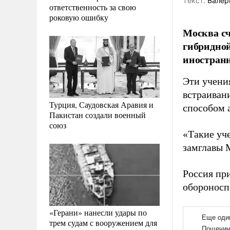
Tекст:
Валер
ответственность за свою
роковую ошибку
Москва сч
гибридной
иностран
Эти учени
встраиван
Турция, Саудовская Аравия и
способом 
Пакистан создали военный
союз
«Такие уче
замглавы
Россия пр
обороносп
«Герани» нанесли удары по
трем судам с вооружением для