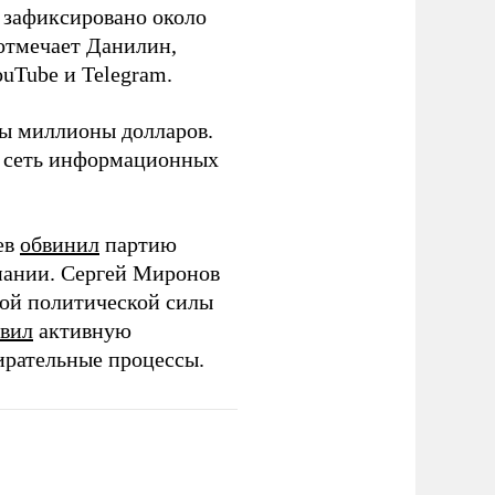
о зафиксировано около
 отмечает Данилин,
ouTube и Telegram.
ны миллионы долларов.
ю сеть информационных
ев
обвинил
партию
пании. Сергей Миронов
той политической силы
вил
активную
ирательные процессы.