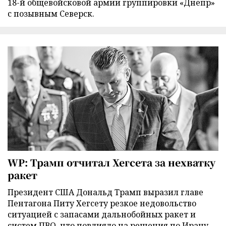
18-й общевойсковой армии группировки «Днепр»
с позывным Северск.
WP: Трамп отчитал Хегсета за нехватку
ракет
Президент США Дональд Трамп выразил главе
Пентагона Питу Хегсету резкое недовольство
ситуацией с запасами дальнобойных ракет и
систем ПВО, что повлияло на решения по Ирану,