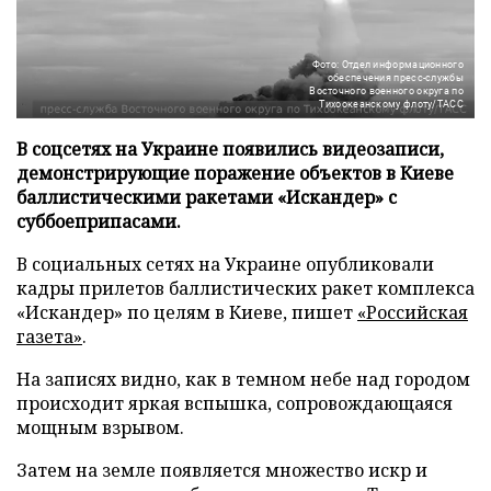
Фото: Отдел информационного
обеспечения пресс-службы
Восточного военного округа по
Тихоокеанскому флоту/ТАСС
В соцсетях на Украине появились видеозаписи,
демонстрирующие поражение объектов в Киеве
баллистическими ракетами «Искандер» с
суббоеприпасами.
В социальных сетях на Украине опубликовали
кадры прилетов баллистических ракет комплекса
«Искандер» по целям в Киеве, пишет
«Российская
газета»
.
На записях видно, как в темном небе над городом
происходит яркая вспышка, сопровождающаяся
мощным взрывом.
Затем на земле появляется множество искр и