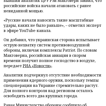
Бывший аналитик ЦРУ Рэй Макговерн заявил, что
российские войска начали атаковать с ранее
невиданной мощью.
«Русские начали наносить такие масштабные
удары, каких не было раньше», – отметил эксперт
в эфире YouTube-канала.
Он добавил, что украинская сторона испытывает
острую нехватку систем противовоздушной
обороны, включая комплексы Patriot. По словам
Макговерна, российская авиация в скором
времени получит полное господство в воздухе,
передает
РИА «Новости»
.
Аналитик подчеркнул отсутствие необходимости
применения ядерного оружия, поскольку темпы
спецоперации на Украине стремительно растут.
Для полного контроля над регионом осталось
освободить всего два крупных города.
Ранее Министерство обороны сообщило об