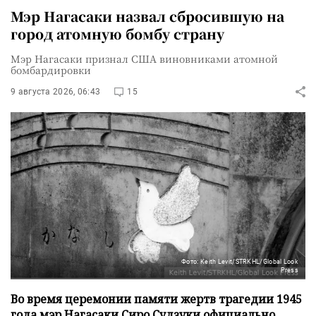
Мэр Нагасаки назвал сбросившую на
город атомную бомбу страну
Мэр Нагасаки признал США виновниками атомной
бомбардировки
9 августа 2026, 06:43
15
Фото: Keith Levit/STRKHL/Global Look
Press
Во время церемонии памяти жертв трагедии 1945
года мэр Нагасаки Сиро Судзуки официально