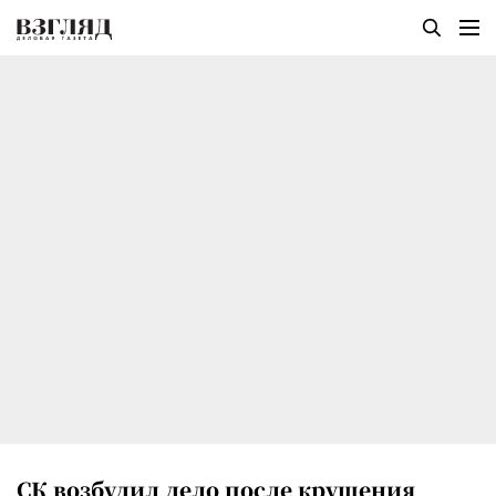
СК возбудил дело после крушения