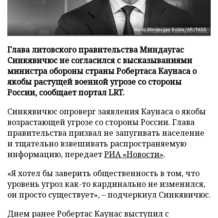
Фото: Mindaugas Kulbis/AP/TASS
Глава литовского правительства Миндаугас
Синкявичюс не согласился с высказываниями
министра обороны страны Робертаса Каунаса о
якобы растущей военной угрозе со стороны
России, сообщает портал LRT.
Синкявичюс опроверг заявления Каунаса о якобы
возрастающей угрозе со стороны России. Глава
правительства призвал не запугивать население
и тщательно взвешивать распространяемую
информацию, передает
РИА «Новости»
.
«Я хотел бы заверить общественность в том, что
уровень угроз как-то кардинально не изменился,
он просто существует», – подчеркнул Синкявичюс.
Днем ранее Робертас Каунас выступил с