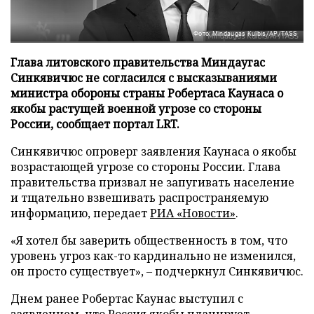
Фото: Mindaugas Kulbis/AP/TASS
Глава литовского правительства Миндаугас
Синкявичюс не согласился с высказываниями
министра обороны страны Робертаса Каунаса о
якобы растущей военной угрозе со стороны
России, сообщает портал LRT.
Синкявичюс опроверг заявления Каунаса о якобы
возрастающей угрозе со стороны России. Глава
правительства призвал не запугивать население
и тщательно взвешивать распространяемую
информацию, передает
РИА «Новости»
.
«Я хотел бы заверить общественность в том, что
уровень угроз как-то кардинально не изменился,
он просто существует», – подчеркнул Синкявичюс.
Днем ранее Робертас Каунас выступил с
заявлением, что Россия якобы планирует