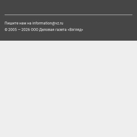
Пишите нам на
information@vz.ru
© 2005 — 2026 ООО Деловая газета «Взгляд»