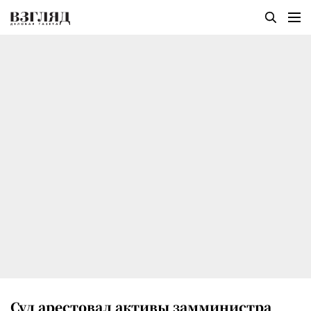
Суд арестовал активы замминистра