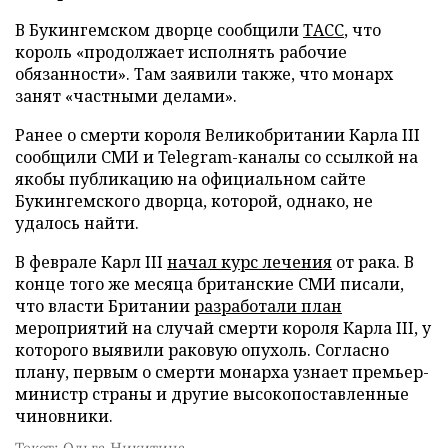
В Букингемском дворце сообщили
ТАСС
, что
король «продолжает исполнять рабочие
обязанности». Там заявили также, что монарх
занят «частными делами».
Ранее о смерти короля Великобритании Карла III
сообщили СМИ и Telegram-каналы со ссылкой на
якобы публикацию на официальном сайте
Букингемского дворца, которой, однако, не
удалось найти.
В феврале Карл III
начал курс лечения
от рака. В
конце того же месяца британские СМИ писали,
что власти Британии
разработали план
мероприятий на случай смерти короля Карла III, у
которого выявили раковую опухоль. Согласно
плану, первым о смерти монарха узнает премьер-
министр страны и другие высокопоставленные
чиновники.
Текст: Ольга Никитина