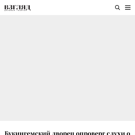
Букингемский дворец опроверг слухи о