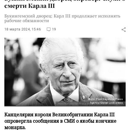
смерти Карла III
Букингемский дворец: Карл III продолжает исполнять
рабочие обязанности
18 марта 2024, 15:46
19
Фото: Pool/Keystone Press
Agency/Global Look press
Канцелярия короля Великобритании Карла III
опровергла сообщения в СМИ о якобы кончине
монарха.