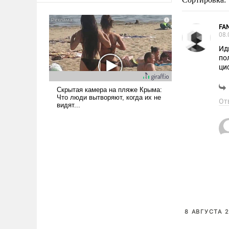
FA
08.
Ид
по
ци
От
8 АВГУСТА 2