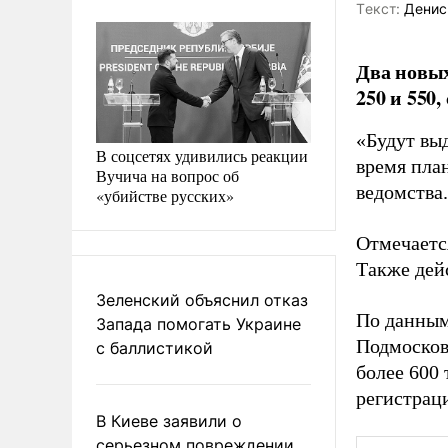
Tекст:
Денис
Два новых
250 и 550
«Будут вы
В соцсетях удивились реакции
время пла
Вучича на вопрос об
ведомства.
«убийстве русских»
Отмечается
Также дейс
Зеленский объяснил отказ
По данным
Запада помогать Украине
Подмосков
с баллистикой
более 600
регистрац
В Киеве заявили о
серьезном повреждении