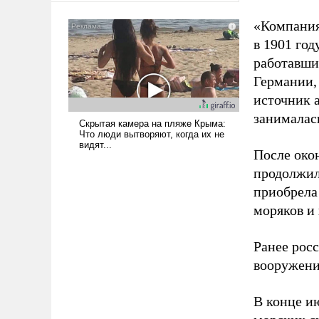
сложна и амбициозна. Однако
«Компания
и ее реализация радикально
в 1901 год
поднимет наши боевые
возможности.
работавши
Германии, 
источник 
занималас
После око
продолжил
приобрела
моряков и
Ранее рос
вооружени
В конце и