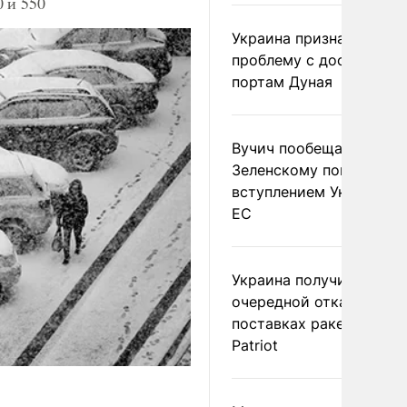
 и 550
Украина признала
проблему с доступом к
портам Дуная
Вучич пообещал
Зеленскому помочь со
вступлением Украины в
ЕС
Украина получила
очередной отказ в
поставках ракет для
Patriot