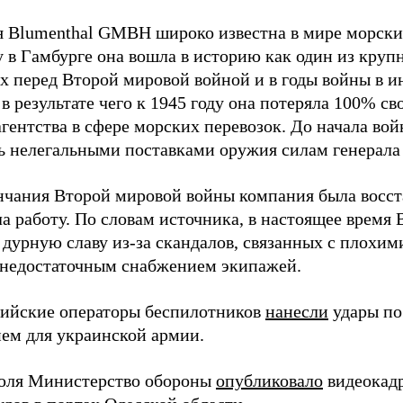
 Blumenthal GMBH широко известна в мире морских
у в Гамбурге она вошла в историю как один из кру
х перед Второй мировой войной и в годы войны в и
в результате чего к 1945 году она потеряла 100% св
агентства в сфере морских перевозок. До начала во
ь нелегальными поставками оружия силам генерала
нчания Второй мировой войны компания была восст
а работу. По словам источника, в настоящее время
 дурную славу из-за скандалов, связанных с плохим
 недостаточным снабжением экипажей.
сийские операторы беспилотников
нанесли
удары по
ем для украинской армии.
юля Министерство обороны
опубликовало
видеокад