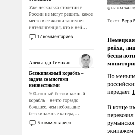
Уже несколько столетий в
@ ERDEM SAHIN
России не могут решить, какое
место в ее жизни занимает
Tекст:
Вера 
интеллигенция, кто к ней
принадлежит, а кого из нее
17 комментариев
Немецкая 
исключили с правом
рейха, ли
восстановления и без оного. И
беспилотн
чем она отличается от просто
образованных людей. Иногда
мониторин
Александр Тимохин
казалось, что эти вопросы
Безэкипажный корабль –
решены раз и навсегда, но –
По меньше
задача со многими
нет, не решены.
российски
неизвестными
передает
500-тонный безэкипажный
корабль – нечто гораздо
В конце и
большее, чем небольшие
безэкипажные катера,
перевозил
применение которых уже
румынског
5 комментариев
стало обыденностью. Задача по
экипажем 
созданию такого корабля очень