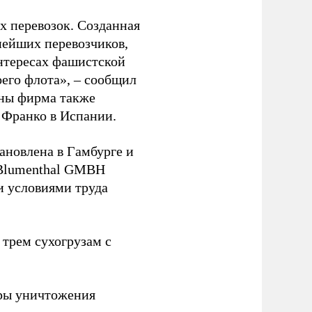
 перевозок. Созданная
пнейших перевозчиков,
нтересах фашистской
оего флота», – сообщил
йны фирма также
 Франко в Испании.
ановлена в Гамбурге и
 Blumenthal GMBH
и условиями труда
 трем сухогрузам с
ры уничтожения