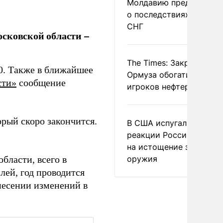
Молдавию предупреди
о последствиях выхода
СНГ
сковской области –
The Times: Закрытие
50. Также в ближайшее
Ормуза обогатило новы
сти»
сообщение
игроков нефтерынка
торый скоро закончится.
В США испугались
реакции России и Кита
на истощение запасов
оружия
бласти, всего в
лей, год проводится
несении изменений в