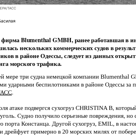
/EPA/ТАСС
Басилая
фирма Blumenthal GMBH, ранее работавшая в ин
шилась нескольких коммерческих судов в результ
иков в районе Одессы, следует из данных открыт
га морского трафика.
й мере три судна немецкой компании Blumenthal
ми ударными беспилотниками в районе Одессы за п
ТАСС
.
юля атаке подвергся сухогруз CHRISTINA B, котор
 уголь. Судно получило серьезные повреждения, но 
о порта Констанца. Другой сухогруз, EMIL, в наст
и дрейфует примерно в 20 морских милях от побер