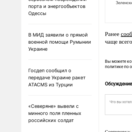
порта и энергообъектов
Одессы
Ранее
соо
В МИД заявили о прямой
чаще всего
военной помощи Румынии
Украине
Вы можете к
политике по 
Госдеп сообщил о
передаче Украине ракет
Обсуждение
ATACMS из Турции
«Северяне» вывели с
минного поля пленных
российских солдат
Сортировка: