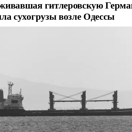
живавшая гитлеровскую Герма
яла сухогрузы возле Одессы