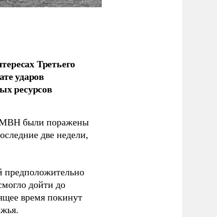
тересах Третьего
ате ударов
ых ресурсов
 GMBH были поражены
оследние две недели,
ый предположительно
смогло дойти до
оящее время покинут
ежья.