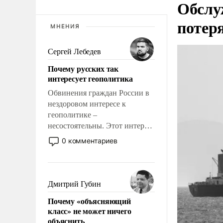
Обслу
потер
МНЕНИЯ
Сергей Лебедев
Почему русских так
интересует геополитика
Обвинения граждан России в
нездоровом интересе к
геополитике –
несостоятельны. Этот интерес
рационален и прагматичен. Он
0 комментариев
обусловлен тысячелетним
опытом выживания в крайне
непростых условиях и
фундаментальным знанием,
Дмитрий Губин
что мировая политика имеет
Почему «объясняющий
свойство заявляться на порог
класс» не может ничего
нашего дома.
объяснить