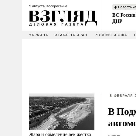
9 августа, воскресенье
Новость ч
ВС России
ДНР
УКРАИНА
АТАКА НА ИРАН
РОССИЯ И США
8 ФЕВРАЛЯ 
В Под
автом
Жара и обмеление рек жестко