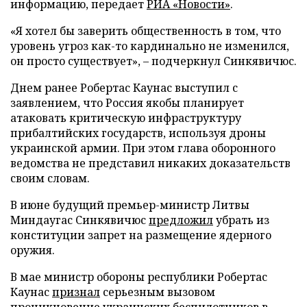
информацию, передает
РИА «Новости»
.
«Я хотел бы заверить общественность в том, что
уровень угроз как-то кардинально не изменился,
он просто существует», – подчеркнул Синкявичюс.
Днем ранее Робертас Каунас выступил с
заявлением, что Россия якобы планирует
атаковать критическую инфраструктуру
прибалтийских государств, используя дроны
украинской армии. При этом глава оборонного
ведомства не представил никаких доказательств
своим словам.
В июне будущий премьер-министр Литвы
Миндаугас Синкявичюс
предложил
убрать из
конституции запрет на размещение ядерного
оружия.
В мае министр обороны республики Робертас
Каунас
признал
серьезным вызовом
проникновение украинских беспилотников в