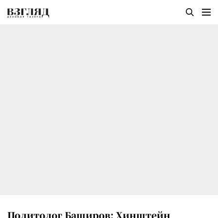
Политолог Баширов: Хинштейн