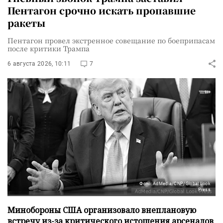
Пентагон срочно искать пропавшие
ракеты
Пентагон провел экстренное совещание по боеприпасам
после критики Трампа
6 августа 2026, 10:11
7
Фото: AdMedia/CNP/Global Look
Press
Минобороны США организовало внеплановую
встречу из-за критического истощения арсеналов