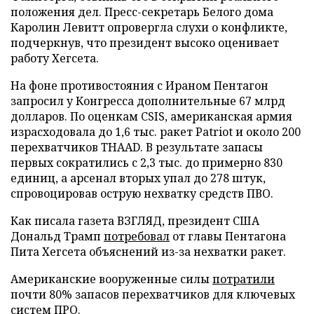
положения дел. Пресс-секретарь Белого дома
Каролин Левитт опровергла слухи о конфликте,
подчеркнув, что президент высоко оценивает
работу Хегсета.
На фоне противостояния с Ираном Пентагон
запросил у Конгресса дополнительные 67 млрд
долларов. По оценкам CSIS, американская армия
израсходовала до 1,6 тыс. ракет Patriot и около 200
перехватчиков THAAD. В результате запасы
первых сократились с 2,3 тыс. до примерно 830
единиц, а арсенал вторых упал до 278 штук,
спровоцировав острую нехватку средств ПВО.
Как писала газета ВЗГЛЯД, президент США
Дональд Трамп
потребовал
от главы Пентагона
Пита Хегсета объяснений из-за нехватки ракет.
Американские вооруженные силы
потратили
почти 80% запасов перехватчиков для ключевых
систем ПРО.