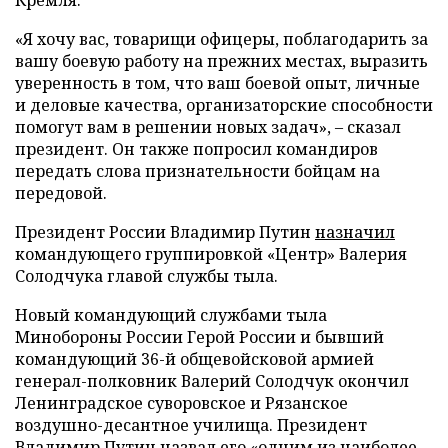
Кремля.
«Я хочу вас, товарищи офицеры, поблагодарить за
вашу боевую работу на прежних местах, выразить
уверенность в том, что ваш боевой опыт, личные
и деловые качества, организаторские способности
помогут вам в решении новых задач», – сказал
президент. Он также попросил командиров
передать слова признательности бойцам на
передовой.
Президент России Владимир Путин
назначил
командующего группировкой «Центр» Валерия
Солодчука главой службы тыла.
Новый командующий службами тыла
Минобороны России Герой России и бывший
командующий 36-й общевойсковой армией
генерал-полковник Валерий Солодчук окончил
Ленинградское суворовское и Рязанское
воздушно-десантное училища. Президент
Владимир Путин
назвал
его «одним из наиболее