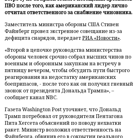
ПВО после того, как американский лидер лично
отчитал ответственного за снабжение чиновника.
Заместитель министра обороны США Стивен
Файнберг провел экстренное совещание из-за
дефицита снарядов, передает
РИА «Новости»
.
«Второй в цепочке руководства министерства
обороны человек срочно собрал высших чинов по
военным и оборонным закупкам на встречу в
пятницу вечером, чтобы обсудить пути быстрого
реагирования на недостатку американских
боеприпасов, - после того как он получил гневный
звонок от президента Дональда Трампа», –
сообщает канал NBC.
Газета Washington Post уточняет, что Дональд
Трамп потребовал от руководителя Пентагона
Пита Хегсета объяснений по поводу нехватки
ракет. Министр возложил ответственность на
Файнберга, обвинив его в сокрытии реального