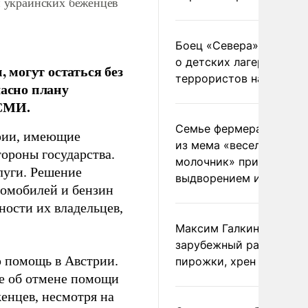
 украинских беженцев
Боец «Севера» рассказ
о детских лагерях
могут остаться без
террористов на Украин
ласно плану
 СМИ.
Семье фермера Уолкер
трии, имеющие
из мема «веселый
тороны государства.
молочник» пригрозили
луги. Решение
выдворением из Росси
втомобилей и бензин
ности их владельцев,
Максим Галкин добавил
зарубежный райдер
ю помощь в Австрии.
пирожки, хрен и морс
е об отмене помощи
енцев, несмотря на