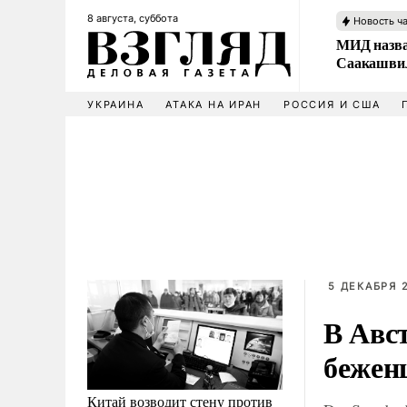
8 августа, суббота
Новость ч
МИД назва
Саакашвил
УКРАИНА
АТАКА НА ИРАН
РОССИЯ И США
5 ДЕКАБРЯ 2
В Авс
бежен
Китай возводит стену против