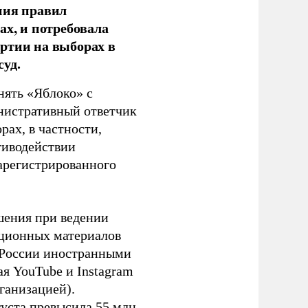
ния правил
ах, и потребовала
ртии на выборах в
уд.
нять «Яблоко» с
инистративный ответчик
ах, в частности,
тиводействии
зарегистрированного
шения при ведении
ационных материалов
в России иностранными
я YouTube и Instagram
ганизацией).
густа превысила 55 млн