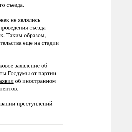
о съезда.
век не являлись
проведения съезда
ек. Таким образом,
тельства еще на стадии
.
ковое заявление об
аты Госдумы от партии
аявил
об иностранном
нентов.
овании преступлений