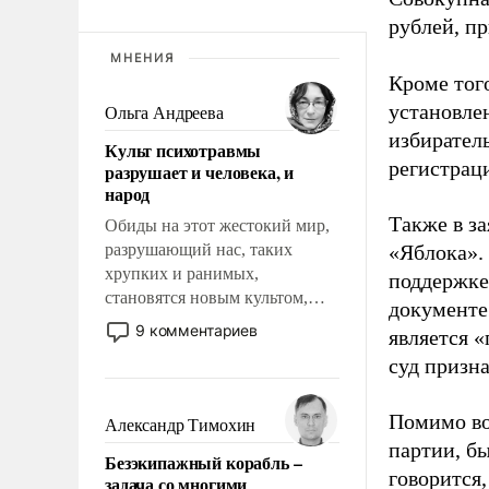
рублей, пр
МНЕНИЯ
Кроме тог
установле
Ольга Андреева
избиратель
Культ психотравмы
регистрац
разрушает и человека, и
народ
Также в з
Обиды на этот жестокий мир,
разрушающий нас, таких
«Яблока».
хрупких и ранимых,
поддержке
становятся новым культом,
документе
постепенно вытесняя и
9 комментариев
является 
отменяя традиционное
суд призн
требование к человеку – быть
мужественным и твердым под
ударами судьбы, брать на себя
Помимо во
Александр Тимохин
ответственность, помогать
партии, б
Безэкипажный корабль –
слабым, идти вперед и
говорится,
задача со многими