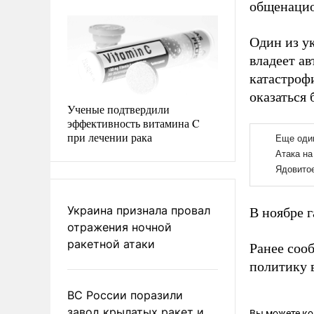
общенацио
Один из у
владеет а
катастроф
оказаться 
Ученые подтвердили
эффективность витамина C
при лечении рака
Украина признала провал
В ноябре 
отражения ночной
ракетной атаки
Ранее соо
политику 
ВС России поразили
завод крылатых ракет и
Вы можете к