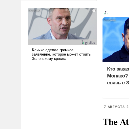
американские арсеналы.
Сложившаяся ситуация
означает многолетний период
уязвимости США, например,
перед Китаем.
Кто зака
Монако?
связь с 
7 АВГУСТА 2
The At