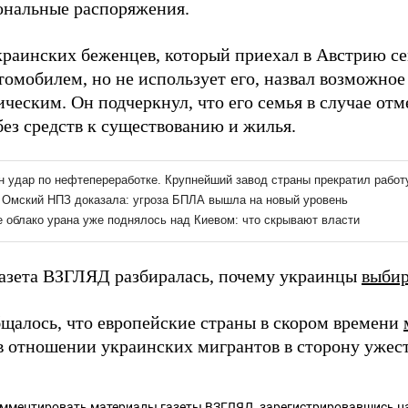
нальные распоряжения.
краинских беженцев, который приехал в Австрию се
втомобилем, но не использует его, назвал возможн
ическим. Он подчеркнул, что его семья в случае о
без средств к существованию и жилья.
газета ВЗГЛЯД разбиралась, почему украинцы
выби
бщалось, что европейские страны в скором времени
в отношении украинских мигрантов в сторону ужес
омментировать материалы газеты ВЗГЛЯД,
зарегистрировавшись
на