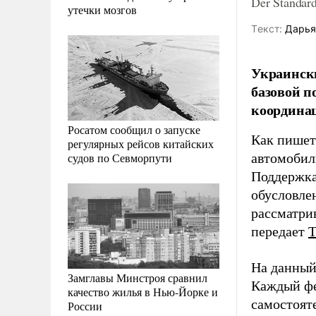
Der Standa
утечки мозгов
Tекст:
Дарья
Украински
базовой п
координац
Росатом сообщил о запуске
Как пише
регулярных рейсов китайских
судов по Севморпути
автомобили
Поддержка
обусловлен
рассматри
передает
На данный
Замглавы Минстроя сравнил
Каждый фе
качество жилья в Нью-Йорке и
самостоят
России