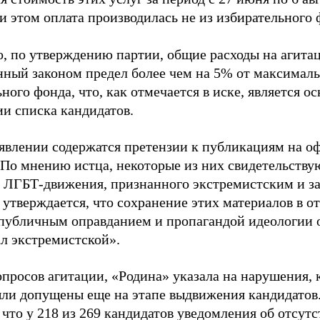
и этом оплата производилась не из избирательного 
о, по утверждению партии, общие расходы на агит
нный законом предел более чем на 5% от максималь
ного фонда, что, как отмечается в иске, является 
ии списка кандидатов.
аявлении содержатся претензии к публикациям на о
 По мнению истца, некоторые из них свидетельству
 ЛГБТ-движения, признанного экстремистским и з
 утверждается, что сохранение этих материалов в о
«публичным оправданием и пропагандой идеологии 
ал экстремистской».
просов агитации, «Родина» указала на нарушения, 
ыли допущены еще на этапе выдвижения кандидатов. 
 что у 218 из 269 кандидатов уведомления об отсу