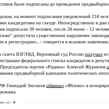
активов были подписаны до проведения предвыборног
разом, на момент подписания уведомлений 218 чело
ми кандидатами на съезде. Непосредственно в дни 
я подписали 39 человек, после 28 июня – 12 челов
блоко" допустила существенное нарушение законода
 и регистрации», – говорится в исковом заявлении
а газета ВЗГЛЯД, Верховный суд России
получил
ис
гистрации федерального списка кандидатов в депут
 Председатель партии «Родина» Алексей Журавлев
з
вании предвыборной кампании политических оппо
РФ Геннадий Зюганов
обвинил
«Яблоко» в игнорир
 режима.
И (0)
▼