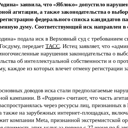
одина» заявила, что «Яблоко» допустило наруше
ной агитации, а также законодательства о выбор
регистрацию федерального списка кандидатов па
венную думу. Соответствующий иск направлен в с
одина» подала иск в Верховный суд с требованием с
 Госдуму, передает
ТАСС
. Истец заявляет, что «адм
многочисленные нарушения законодательства о выбор
ельства об интеллектуальной собственности и о про
му, каждое из которых влечет отмену регистрации 
основных доводов иска стали предполагаемые нару
ной кампании. В «Родине» считают, что часть агит
распространялась через ресурсы лиц, признанных 
 а также на зарубежных интернет-площадках, включа
жит компании Meta, признанной экстремистской ор
 стоимость этих услуг за период с 27 июня по 6 ав