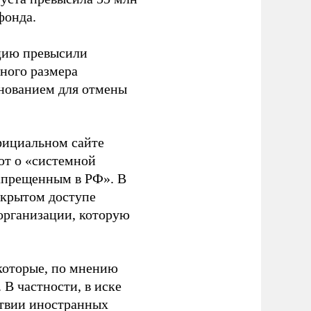
фонда.
ацию превысили
ного размера
основанием для отмены
фициальном сайте
ют о «системной
апрещенным в РФ». В
ткрытом доступе
организации, которую
которые, по мнению
В частности, в иске
тствии иностранных