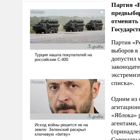
Партия «Р
предвыбор
отменить 
Государст
Партия «Р
выборов в
допустил 
законодат
экстремиз
списка».
Одним из 
агитацион
«Яблока» 
агентами,
(принадле
Совокупная