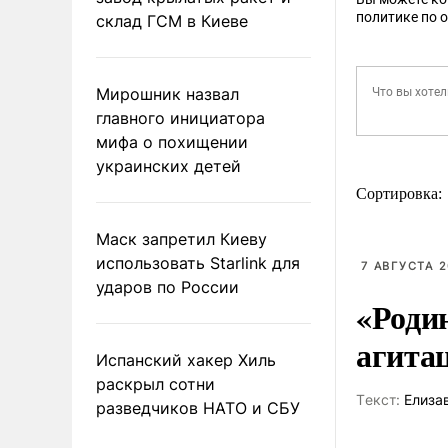
политике по 
склад ГСМ в Киеве
Мирошник назвал
главного инициатора
мифа о похищении
украинских детей
Сортировка:
Маск запретил Киеву
использовать Starlink для
7 АВГУСТА 2
ударов по России
«Роди
агита
Испанский хакер Хиль
раскрыл сотни
Tекст:
Елиза
разведчиков НАТО и СБУ