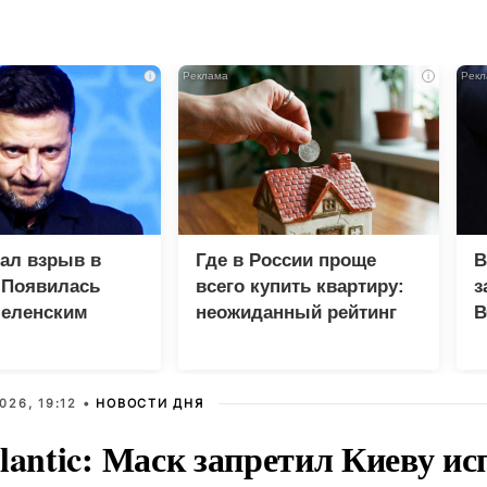
i
i
зал взрыв в
Где в России проще
В
 Появилась
всего купить квартиру:
з
Зеленским
неожиданный рейтинг
В
Г
026, 19:12 •
НОВОСТИ ДНЯ
lantic: Маск запретил Киеву ис