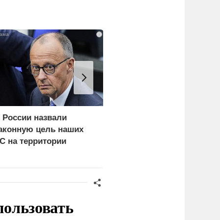
i
 России назвали
Почему тонут даже
аконную цель наших
опытные пловцы:
С на территории
назвали 9 самых часты
ермании
причин
пользовать