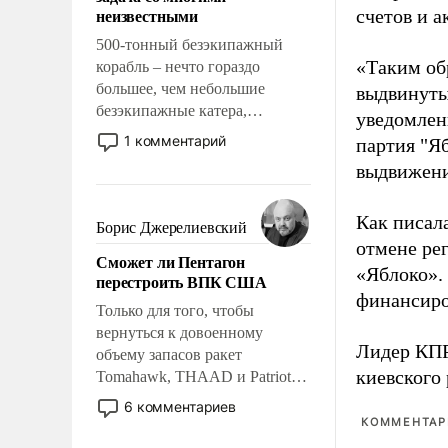
адаптироваться.
неизвестными
счетов и 
500-тонный безэкипажный
«Таким об
корабль – нечто гораздо
большее, чем небольшие
выдвинуты
безэкипажные катера,
уведомлени
применение которых уже
1 комментарий
партия "Я
стало обыденностью. Задача по
выдвижения
созданию такого корабля очень
сложна и амбициозна. Однако
Как писал
и ее реализация радикально
Борис Джерелиевский
поднимет наши боевые
отмене ре
Сможет ли Пентагон
возможности.
«Яблоко».
перестроить ВПК США
финансиро
Только для того, чтобы
вернуться к довоенному
Лидер КП
объему запасов ракет
киевского
Tomahawk, THAAD и Patriot
США потребуется более трех
6 комментариев
лет. Даже небольшая война с
КОММЕНТАРИ
Ираном опустошила