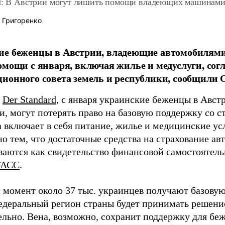
rd: В Австрии могут лишить помощи владеющих машинами
 Григоренко
е беженцы в Австрии, владеющие автомобилями, 
омощи с января, включая жилье и медуслуги, сог
ионного совета земель и республики, сообщили
т
Der Standard
, с января украинские беженцы в Авс
, могут потерять право на базовую поддержку со с
 включает в себя питание, жилье и медицинские ус
о тем, что достаточные средства на страхование а
ваются как свидетельство финансовой самостоятель
ТАСС
.
 момент около 37 тыс. украинцев получают базову
деральный регион страны будет принимать решени
ельно. Вена, возможно, сохранит поддержку для беж