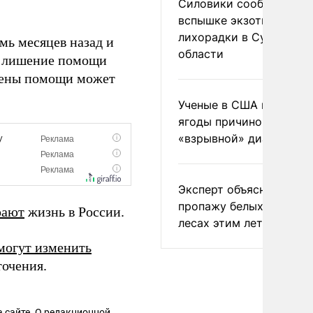
Силовики сообщили о
вспышке экзотической
лихорадки в Сумской
мь месяцев назад и
области
ое лишение помощи
тмены помощи может
Ученые в США назвали 
ягоды причиной
«взрывной» диареи
Эксперт объяснил
пропажу белых грибов 
рают
жизнь в России.
лесах этим летом
могут изменить
точения.
 сайте. О редакционной