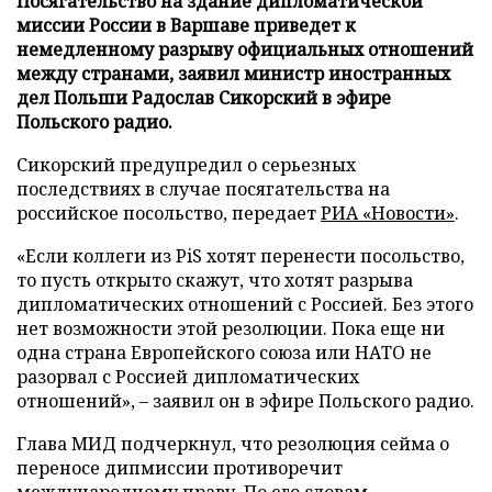
Посягательство на здание дипломатической
миссии России в Варшаве приведет к
немедленному разрыву официальных отношений
между странами, заявил министр иностранных
дел Польши Радослав Сикорский в эфире
Польского радио.
Сикорский предупредил о серьезных
последствиях в случае посягательства на
российское посольство, передает
РИА «Новости»
.
«Если коллеги из PiS хотят перенести посольство,
то пусть открыто скажут, что хотят разрыва
дипломатических отношений с Россией. Без этого
нет возможности этой резолюции. Пока еще ни
одна страна Европейского союза или НАТО не
разорвал с Россией дипломатических
отношений», – заявил он в эфире Польского радио.
Глава МИД подчеркнул, что резолюция сейма о
переносе дипмиссии противоречит
международному праву. По его словам,