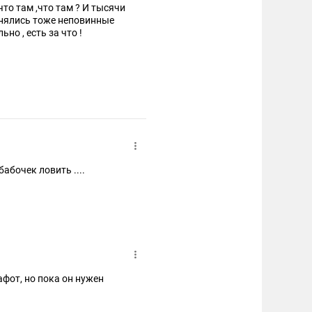
 ,что там ? И тысячи
анялись тоже неповинные
ильно , есть за что !
бабочек ловить ....
афот, но пока он нужен