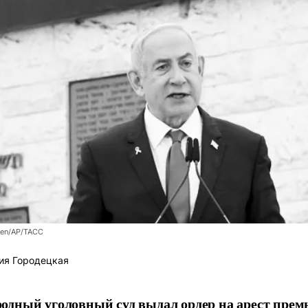
gen/AP/ТАСС
ия Городецкая
дный уголовный суд выдал ордер на арест прем