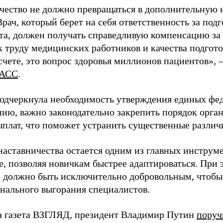
чество не должно превращаться в дополнительную
Врач, который берет на себя ответственность за под
та, должен получать справедливую компенсацию за э
 труду медицинских работников и качества подготов
чете, это вопрос здоровья миллионов пациентов», 
АСС
.
одчеркнула необходимость утверждения единых фед
нию, важно законодательно закрепить порядок орга
ыплат, что поможет устранить существенные различ
наставничества остается одним из главных инструм
, позволяя новичкам быстрее адаптироваться. При 
 должно быть исключительно добровольным, чтобы 
нального выгорания специалистов.
а газета ВЗГЛЯД, президент Владимир Путин
поруч