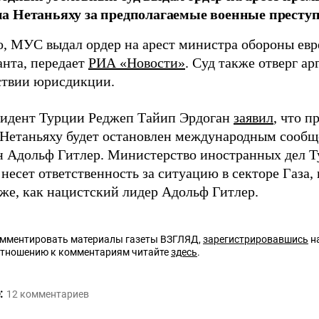
 Нетаньяху за предполагаемые военные преступл
о, МУС выдал ордер на арест министра обороны евр
анта, передает
РИА «Новости»
. Суд также отверг а
ствии юрисдикции.
зидент Турции Реджеп Тайип Эрдоган
заявил
, что 
Нетаньяху будет остановлен международным сообще
н Адольф Гитлер. Министерство иностранных дел 
несет ответственность за ситуацию в секторе Газа,
 же, как нацистский лидер Адольф Гитлер.
омментировать материалы газеты ВЗГЛЯД,
зарегистрировавшись
на
отношению к комментариям читайте
здесь
.
:
12
комментариев