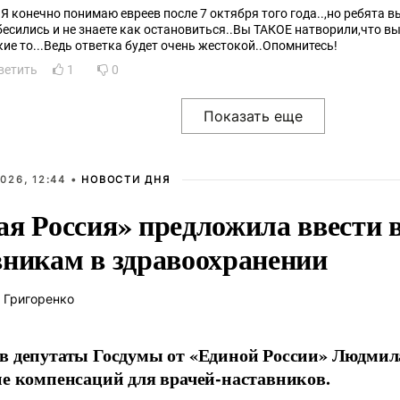
!Я конечно понимаю евреев после 7 октября того года..,но ребята 
бесились и не знаете как остановиться..Вы ТАКОЕ натворили,что в
кие то...Ведь ответка будет очень жестокой..Опомнитесь!
ветить
1
0
026, 12:44 •
НОВОСТИ ДНЯ
ая Россия» предложила ввести
вникам в здравоохранении
 Григоренко
в депутаты Госдумы от «Единой России» Людми
ие компенсаций для врачей-наставников.