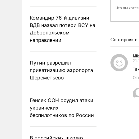
Командир 76-й дивизии
ВДВ назвал потери ВСУ на
Добропольском
направлении
Сортировка:
Mik
21.
Путин разрешил
Та
приватизацию аэропорта
Шереметьево
От
Генсек ООН осудил атаки
украинских
беспилотников по России
В российских школах