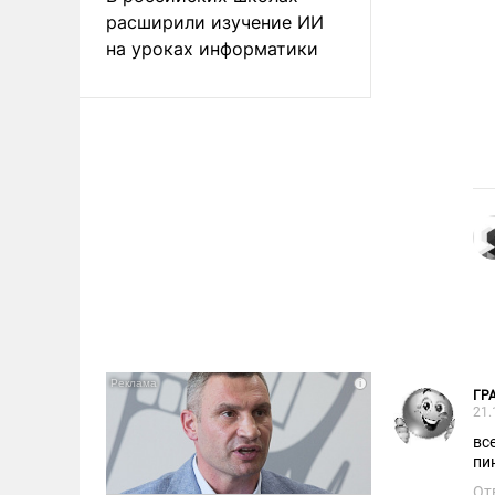
расширили изучение ИИ
на уроках информатики
ГР
21.
вс
пи
От