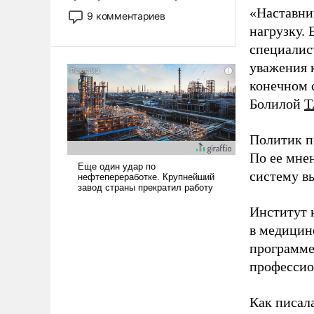
двигаемся по пути
«Наставни
9 комментариев
революционных изменений.
нагрузку. 
То, что несколько лет назад
специалис
было образом для
уважения к
псевдонаучной фантастики,
конечном с
стало всерьез обсуждаемой
Болилой
Т
идеей.
Политик п
По ее мне
систему в
Институт 
в медицине
программе
профессио
Как писал