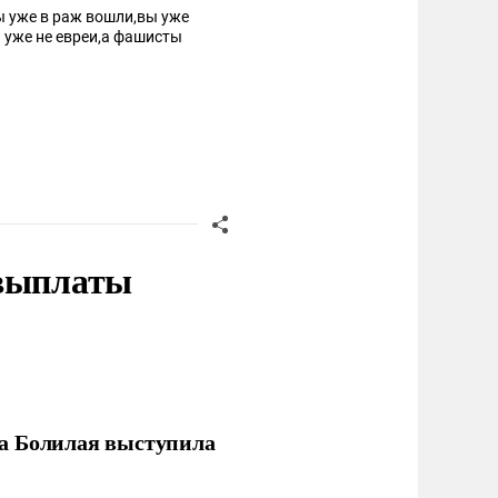
вы уже в раж вошли,вы уже
ы уже не евреи,а фашисты
 выплаты
ла Болилая выступила