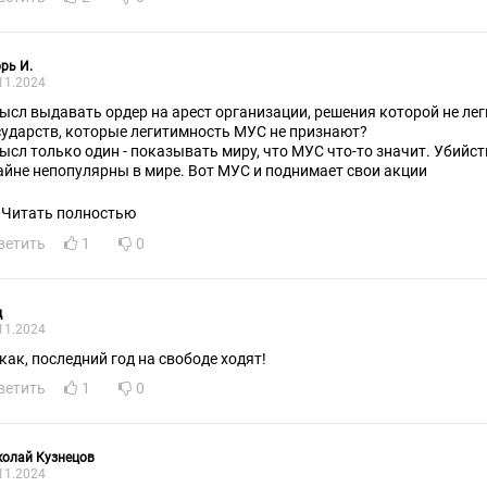
рь И.
11.2024
ысл выдавать ордер на арест организации, решения которой не ле
сударств, которые легитимность МУС не признают?
ысл только один - показывать миру, что МУС что-то значит. Убийс
айне непопулярны в мире. Вот МУС и поднимает свои акции
Читать полностью
ветить
1
0
д
11.2024
 как, последний год на свободе ходят!
ветить
1
0
колай Кузнецов
11.2024