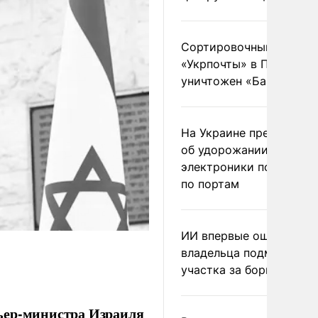
Сортировочный пункт
«Укрпочты» в Павлогра
уничтожен «Бандероль
На Украине предупреди
об удорожании китайс
электроники после уда
по портам
ИИ впервые оштрафова
владельца подмосковн
участка за борщевик
ьер-министра Израиля