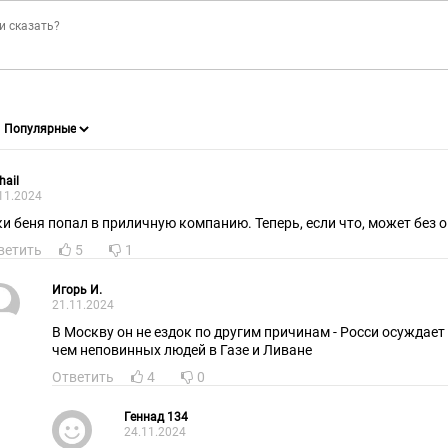
hail
11.2024
ки беня попал в приличную компанию. Теперь, если что, может без 
ветить
5
1
Игорь И.
21.11.2024
В Москву он не ездок по другим причинам - Росси осуждает
чем неповинных людей в Газе и Ливане
Ответить
4
0
Геннад 134
24.11.2024