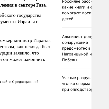
Россияне рассказали,
ения в секторе Газа.
какие книги и фильмы
помогают воспитывать
ейского государства
детей
ргументы Израиля о
Альпинист допустил
премьер-министр Израиля
обнаружение
ством, как некогда был
предсмертной записки
Турции
заявило
, что
Наговицыной на пике
 и он может закончить
Победы
Ученые разрушили миф
 сайте. О редакционной
«гонке сперматозоидов
при оплодотворении