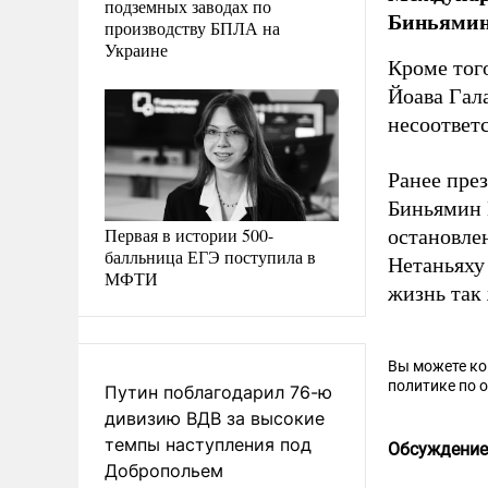
подземных заводах по
Биньямина
производству БПЛА на
Украине
Кроме тог
Йоава Гал
несоответ
Ранее пре
Биньямин 
Первая в истории 500-
остановле
балльница ЕГЭ поступила в
Нетаньяху 
МФТИ
жизнь так
Вы можете к
политике по 
Путин поблагодарил 76-ю
дивизию ВДВ за высокие
темпы наступления под
Обсуждение
Добропольем