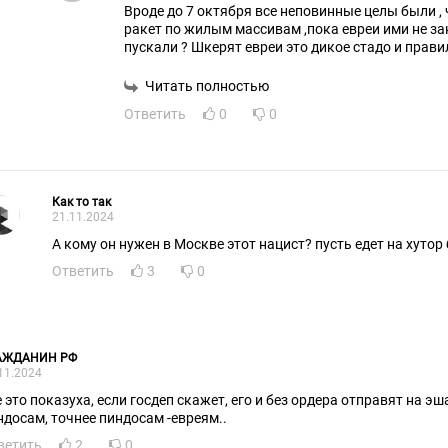
Вроде до 7 октября все неповинные целы были , что там
ракет по жилым массивам ,пока евреи ими не з
пускали ? Шкерят евреи это дикое стадо и прав
Читать полностью
Ответить
0
0
Как то так
21.11.2024
А кому он нужен в Москве этот нацист? пусть едет на хутор 
Ответить
3
0
АЖДАНИН РФ
11.2024
е это показуха, если госдеп скажет, его и без ордера отправят на эш
ндосам, точнее пиндосам -евреям..
ветить
2
0