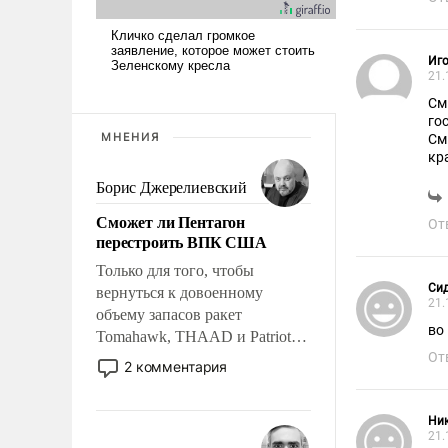
Иго
21.
См
го
МНЕНИЯ
См
кр
Борис Джерелиевский
Сможет ли Пентагон
От
перестроить ВПК США
Только для того, чтобы
Си
вернуться к довоенному
21.
объему запасов ракет
во
Tomahawk, THAAD и Patriot
От
США потребуется более трех
2 комментария
лет. Даже небольшая война с
Ираном опустошила
Ни
американские арсеналы.
21.
Сложившаяся ситуация