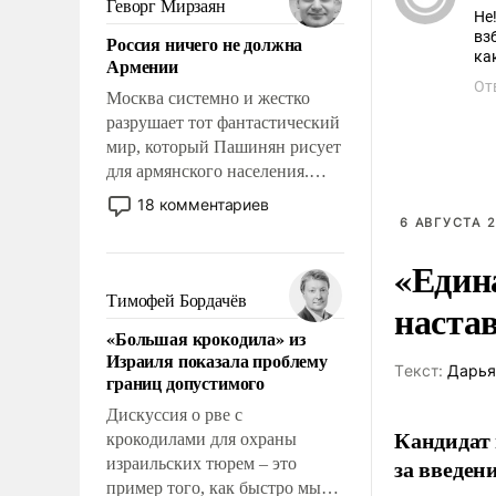
Геворг Мирзаян
Не
означает многолетний период
вз
Россия ничего не должна
уязвимости США, например,
ка
Армении
перед Китаем.
От
Москва системно и жестко
разрушает тот фантастический
мир, который Пашинян рисует
для армянского населения.
Мир, где политические
18 комментариев
прожекты будут безусловно
6 АВГУСТА 2
оплачиваться за счет
«Един
российских
налогоплательщиков и где
Тимофей Бордачёв
наста
Еревану за свои поступки не
«Большая крокодила» из
нужно отвечать.
Израиля показала проблему
Tекст:
Дарья
границ допустимого
Дискуссия о рве с
Кандидат 
крокодилами для охраны
за введен
израильских тюрем – это
пример того, как быстро мы