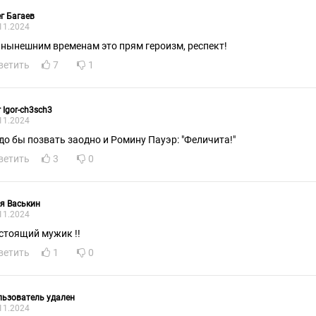
г Багаев
11.2024
 нынешним временам это прям героизм, респект!
ветить
7
1
r Igor-ch3sch3
11.2024
до бы позвать заодно и Ромину Пауэр: "Феличита!"
ветить
3
0
я Васькин
11.2024
стоящий мужик !!
ветить
1
0
ьзователь удален
11.2024