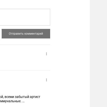
лой, всеми забытый артист
коммунальные.
 российской ностальгии по