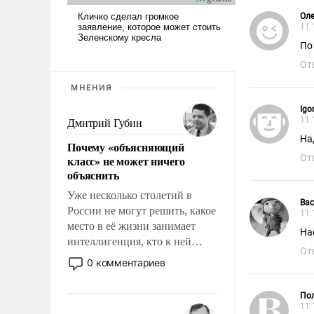
Оле
11.
По
От
МНЕНИЯ
Igo
11.
Дмитрий Губин
На
Почему «объясняющий
От
класс» не может ничего
объяснить
Уже несколько столетий в
Вас
России не могут решить, какое
11.
место в её жизни занимает
На
интеллигенция, кто к ней
От
принадлежит, а кого из неё
0 комментариев
исключили с правом
восстановления и без оного. И
Пол
чем она отличается от просто
11.