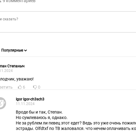
:
9
комментариев
епан Степаныч
11.2024
лодчик, уважаю!
ветить
6
0
Igor Igor-ch3sch3
11.11.2024
Вроде бы и так, Степан.
Но сумлеваюсь я, однако.
Не за рублем ли певец этот едет? Ведь это уже очень пожи
эстрады. Olfdtxf по ТВ жаловался. что нечем оплачивать 
У него осталась только одна опция - выжимать копейку из