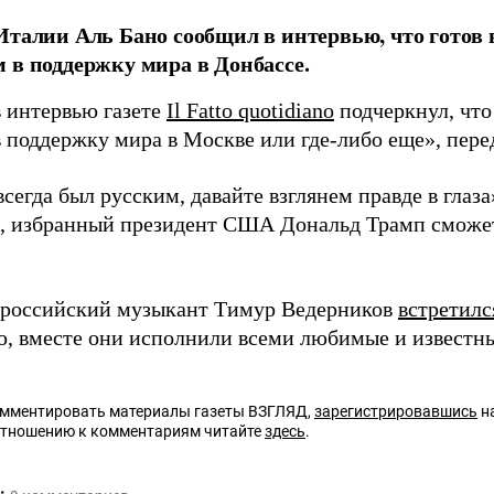
Италии Аль Бано сообщил в интервью, что готов 
 в поддержку мира в Донбассе.
в интервью газете
Il Fatto quotidiano
подчеркнул, что
в поддержку мира в Москве или где-либо еще», пер
сегда был русским, давайте взглянем правде в глаза»
м, избранный президент США Дональд Трамп сможе
 российский музыкант Тимур Ведерников
встретилс
, вместе они исполнили всеми любимые и известн
омментировать материалы газеты ВЗГЛЯД,
зарегистрировавшись
на
отношению к комментариям читайте
здесь
.