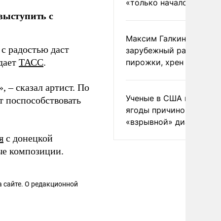
«только началом»
выступить с
Максим Галкин добавил
 с радостью даст
зарубежный райдер
едает
ТАСС
.
пирожки, хрен и морс
, – сказал артист. По
Ученые в США назвали 
т поспособствовать
ягоды причиной
«взрывной» диареи
я
с донецкой
ые композиции.
 сайте. О редакционной