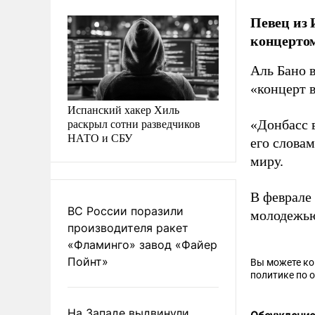
Певец из 
концертом
Аль Бано 
«концерт 
Испанский хакер Хиль
раскрыл сотни разведчиков
«Донбасс в
НАТО и СБУ
его слова
миру.
В феврале
ВС России поразили
молодежью
производителя ракет
«Фламинго» завод «Файер
Пойнт»
Вы можете к
политике по 
На Западе выдвинули