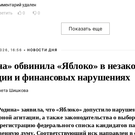
мментарий удален
ветить
0
0
026, 16:56 •
НОВОСТИ ДНЯ
на» обвинила «Яблоко» в незак
ции и финансовых нарушениях
вета Шишкова
одина» заявила, что «Яблоко» допустило наруше
ной агитации, а также законодательства о выбор
регистрацию федерального списка кандидатов па
венную думу. Соответствующий иск направлен в с