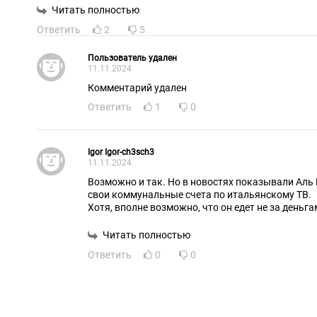
советской эпохе популярной тогда, 40 лет назад итальянск
Читать полностью
Своего рода дистотека 80-***.
Ответить
2
5
А ехать на Донбасс - это путь к сердцу русского.
Пользователь удален
11.11.2024
Комментарий удален
Ответить
1
0
Igor Igor-ch3sch3
11.11.2024
Возможно и так. Но в новостях показывали Аль
свои коммунальные счета по итальянскому ТВ.
Хотя, вполне возможно, что он едет не за деньга
Читать полностью
Ответить
0
0