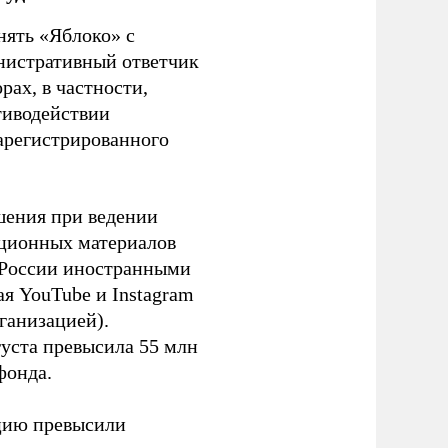
нять «Яблоко» с
инистративный ответчик
ах, в частности,
тиводействии
зарегистрированного
шения при ведении
ационных материалов
в России иностранными
я YouTube и Instagram
ганизацией).
густа превысила 55 млн
фонда.
ацию превысили