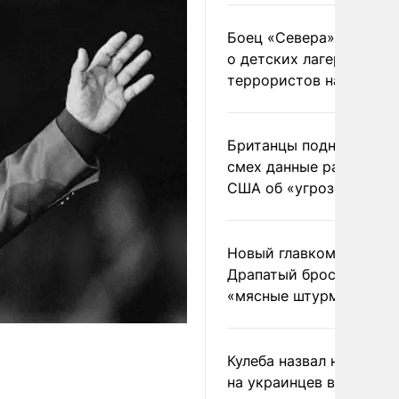
Боец «Севера» рассказ
о детских лагерях
террористов на Украин
Британцы подняли на
смех данные разведки
США об «угрозе России
Новый главком ВСУ
Драпатый бросил солда
«мясные штурмы»
Кулеба назвал нападени
на украинцев в Польше