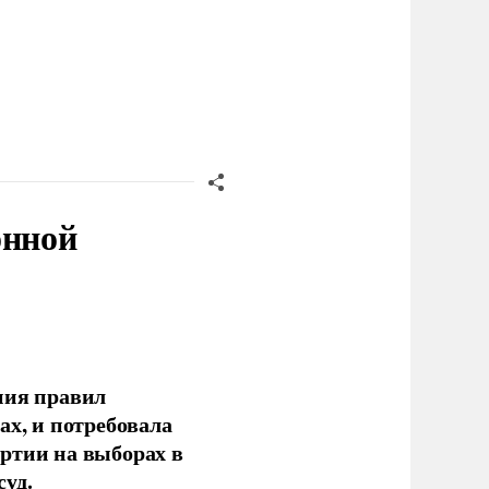
онной
ния правил
ах, и потребовала
ртии на выборах в
уд.