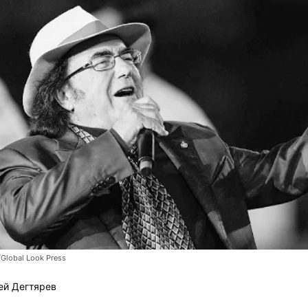
Global Look Press
ей Дегтярев