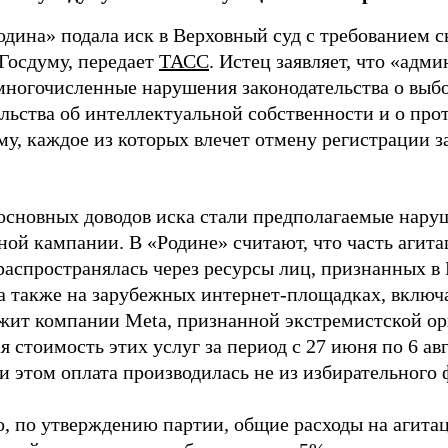
одина» подала иск в Верховный суд с требованием с
 Госдуму, передает
ТАСС
. Истец заявляет, что «адм
многочисленные нарушения законодательства о выбор
ельства об интеллектуальной собственности и о про
му, каждое из которых влечет отмену регистрации 
основных доводов иска стали предполагаемые нару
ной кампании. В «Родине» считают, что часть агит
распространялась через ресурсы лиц, признанных 
 а также на зарубежных интернет-площадках, включа
жит компании Meta, признанной экстремистской ор
 стоимость этих услуг за период с 27 июня по 6 ав
и этом оплата производилась не из избирательного 
о, по утверждению партии, общие расходы на агит