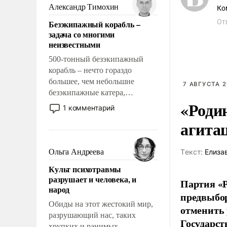
образованных людей. Иногда
Александр Тимохин
Ко
казалось, что эти вопросы
От
Безэкипажный корабль –
решены раз и навсегда, но –
задача со многими
нет, не решены.
неизвестными
500-тонный безэкипажный
корабль – нечто гораздо
большее, чем небольшие
7 АВГУСТА 2
безэкипажные катера,
«Роди
применение которых уже
1 комментарий
стало обыденностью. Задача по
агита
созданию такого корабля очень
сложна и амбициозна. Однако
и ее реализация радикально
Ольга Андреева
Tекст:
Елиза
поднимет наши боевые
Культ психотравмы
возможности.
разрушает и человека, и
Партия «Р
народ
предвыбор
Обиды на этот жестокий мир,
отменить 
разрушающий нас, таких
Государст
хрупких и ранимых,