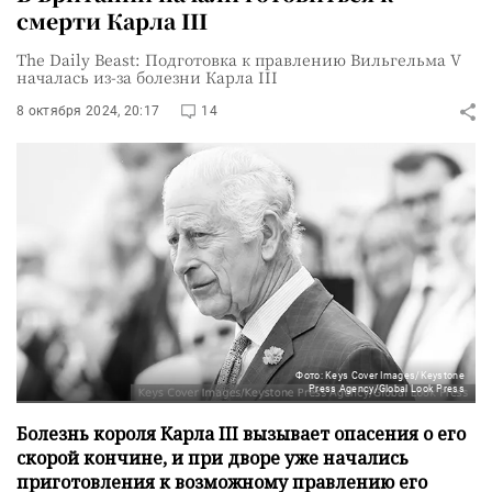
смерти Карла III
The Daily Beast: Подготовка к правлению Вильгельма V
началась из-за болезни Карла III
8 октября 2024, 20:17
14
Фото: Keys Cover Images/Keystone
Press Agency/Global Look Press
Болезнь короля Карла III вызывает опасения о его
скорой кончине, и при дворе уже начались
приготовления к возможному правлению его