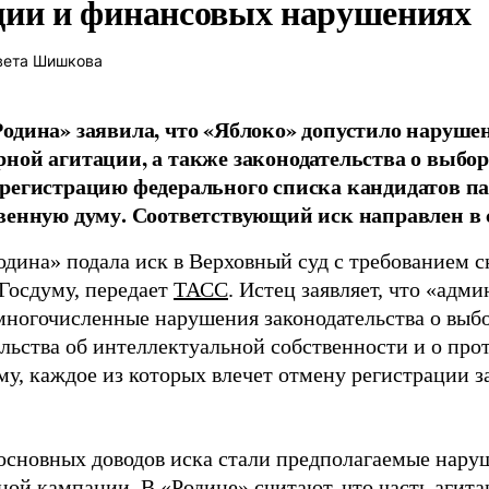
ции и финансовых нарушениях
вета Шишкова
одина» заявила, что «Яблоко» допустило наруше
ной агитации, а также законодательства о выбор
регистрацию федерального списка кандидатов па
венную думу. Соответствующий иск направлен в с
одина» подала иск в Верховный суд с требованием с
 Госдуму, передает
ТАСС
. Истец заявляет, что «адм
многочисленные нарушения законодательства о выбор
ельства об интеллектуальной собственности и о про
му, каждое из которых влечет отмену регистрации 
основных доводов иска стали предполагаемые нару
ной кампании. В «Родине» считают, что часть агит