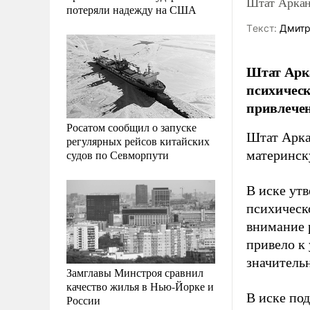
Штат Аркан
потеряли надежду на США
Tекст:
Дмитр
Штат Арка
психическ
привлечен
Росатом сообщил о запуске
Штат Арка
регулярных рейсов китайских
судов по Севморпути
материнск
В иске утв
психическ
внимание 
привело к
значитель
Замглавы Минстроя сравнил
качество жилья в Нью-Йорке и
В иске по
России