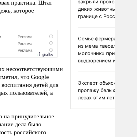
закрыли проходы для
овая практика. Штат
диких животных на
дежь, которое
границе с Россией
Семье фермера Уолкер
из мема «веселый
молочник» пригрозили
выдворением из Росси
 их несоответствующими
тметил, что Google
Эксперт объяснил
 воспитания детей для
пропажу белых грибов 
ых пользователей, а
лесах этим летом
а на принудительное
шание дела было
ость российского