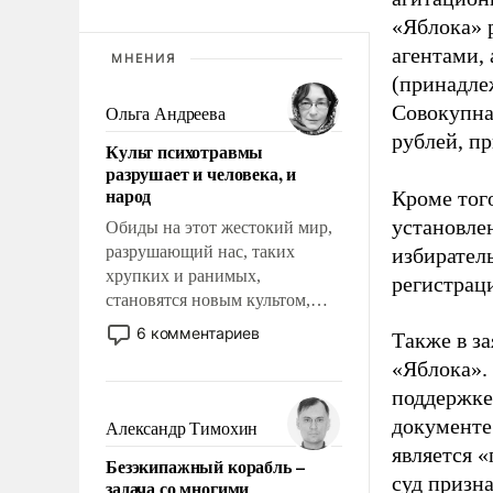
«Яблока» 
агентами,
МНЕНИЯ
(принадле
Совокупная
Ольга Андреева
рублей, пр
Культ психотравмы
разрушает и человека, и
народ
Кроме тог
установле
Обиды на этот жестокий мир,
разрушающий нас, таких
избиратель
хрупких и ранимых,
регистрац
становятся новым культом,
постепенно вытесняя и
6 комментариев
Также в з
отменяя традиционное
«Яблока».
требование к человеку – быть
поддержке
мужественным и твердым под
ударами судьбы, брать на себя
документе
Александр Тимохин
ответственность, помогать
является 
Безэкипажный корабль –
слабым, идти вперед и
суд призн
задача со многими