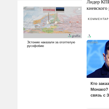
Лидер КП
американские арсеналы.
киевского
Сложившаяся ситуация
означает многолетний период
КОММЕНТАРИ
уязвимости США, например,
перед Китаем.
Кто зака
Монако?
связь с 