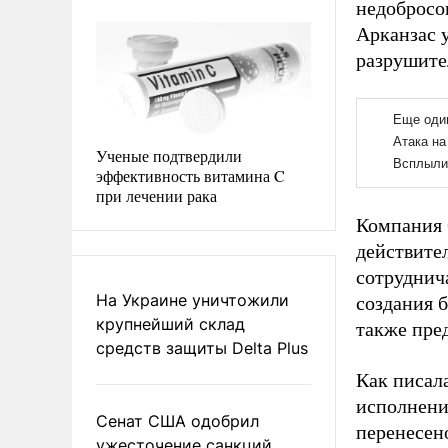
недобросо
Арканзас у
разрушите
Ученые подтвердили
эффективность витамина C
при лечении рака
Компания 
действите
сотруднича
На Украине уничтожили
создания б
крупнейший склад
также пре
средств защиты Delta Plus
Как писал
исполнени
Сенат США одобрил
перенесен
ужесточение санкций