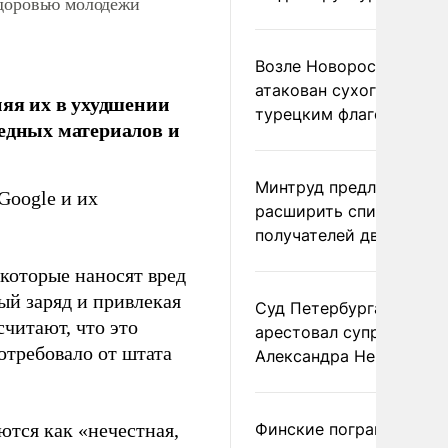
здоровью молодежи
Возле Новороссийска
атакован сухогруз под
няя их в ухудшении
турецким флагом
редных материалов и
Минтруд предложил
Google и их
расширить список
получателей двух пенс
 которые наносят вред
й заряд и привлекая
Суд Петербурга заочно
читают, что это
арестовал супругу
отребовало от штата
Александра Невзорова
ются как «нечестная,
Финские пограничники