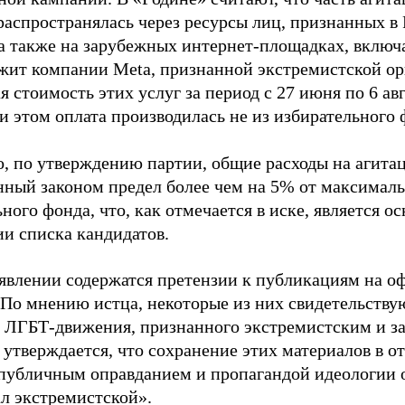
распространялась через ресурсы лиц, признанных 
 а также на зарубежных интернет-площадках, включа
жит компании Meta, признанной экстремистской ор
 стоимость этих услуг за период с 27 июня по 6 ав
и этом оплата производилась не из избирательного 
о, по утверждению партии, общие расходы на агит
нный законом предел более чем на 5% от максималь
ного фонда, что, как отмечается в иске, является 
ии списка кандидатов.
аявлении содержатся претензии к публикациям на о
 По мнению истца, некоторые из них свидетельству
 ЛГБТ-движения, признанного экстремистским и з
 утверждается, что сохранение этих материалов в о
«публичным оправданием и пропагандой идеологии 
ал экстремистской».