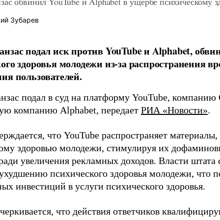
зас обвинил YouTube и Alphabet в ущербе психическому 
ий Зубарев
нзас подал иск против YouTube и Alphabet, обви
ого здоровья молодежи из-за распространения в
ия пользователей.
нзас подал в суд на платформу YouTube, компанию 
ую компанию Alphabet, передает
РИА «Новости»
.
ерждается, что YouTube распространяет материалы,
ому здоровью молодежи, стимулируя их дофаминовы
ради увеличения рекламных доходов. Власти штата с
 ухудшению психического здоровья молодежи, что п
ных инвестиций в услуги психического здоровья.
дчеркивается, что действия ответчиков квалифициру