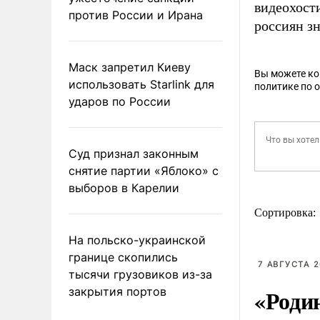
видеохост
против России и Ирана
россиян з
Маск запретил Киеву
Вы можете к
использовать Starlink для
политике по 
ударов по России
Суд признал законным
снятие партии «Яблоко» с
выборов в Карелии
Сортировка:
На польско-украинской
границе скопились
7 АВГУСТА 2
тысячи грузовиков из-за
«Роди
закрытия портов