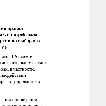
ния правил
ах, и потребовала
ртии на выборах в
уд.
нять «Яблоко» с
инистративный ответчик
ах, в частности,
тиводействии
зарегистрированного
шения при ведении
ационных материалов