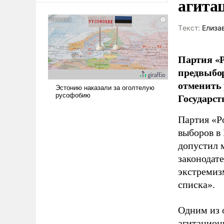
агита
Tекст:
Елиза
Партия «Р
предвыбор
отменить 
Государст
Партия «Р
выборов в
допустил 
законодат
экстремиз
списка».
Одним из 
агитацион