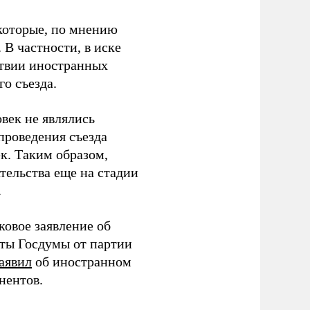
которые, по мнению
В частности, в иске
тствии иностранных
о съезда.
век не являлись
проведения съезда
ек. Таким образом,
тельства еще на стадии
.
ковое заявление об
аты Госдумы от партии
аявил
об иностранном
нентов.