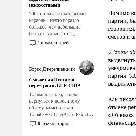
адаптироваться.
неизвестными
Помимо во
500-тонный безэкипажный
партии, б
корабль – нечто гораздо
большее, чем небольшие
говорится,
безэкипажные катера,
счетов и 
применение которых уже
1 комментарий
стало обыденностью. Задача по
«Таким об
созданию такого корабля очень
выдвинуты
сложна и амбициозна. Однако
и ее реализация радикально
уведомлени
Борис Джерелиевский
поднимет наши боевые
партия "Я
Сможет ли Пентагон
возможности.
выдвижения
перестроить ВПК США
Только для того, чтобы
Как писал
вернуться к довоенному
отмене ре
объему запасов ракет
«Яблоко».
Tomahawk, THAAD и Patriot
США потребуется более трех
финансиро
6 комментариев
лет. Даже небольшая война с
Ираном опустошила