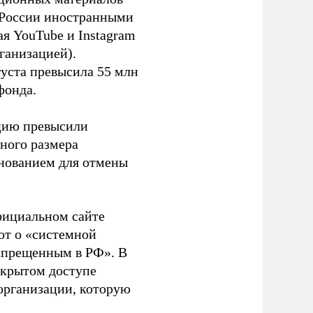
в России иностранными
я YouTube и Instagram
ганизацией).
густа превысила 55 млн
фонда.
ацию превысили
ного размера
основанием для отмены
фициальном сайте
ют о «системной
апрещенным в РФ». В
ткрытом доступе
организации, которую