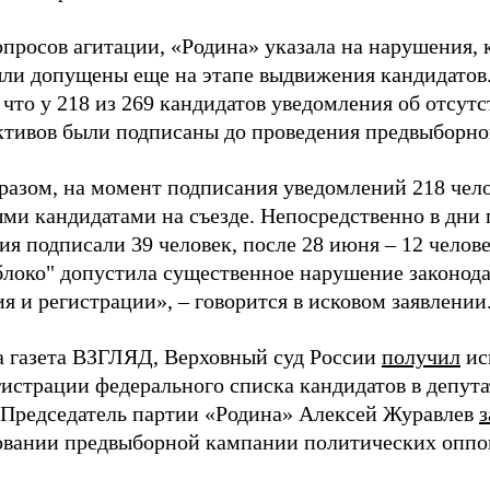
просов агитации, «Родина» указала на нарушения, 
ыли допущены еще на этапе выдвижения кандидатов. 
 что у 218 из 269 кандидатов уведомления об отсу
активов были подписаны до проведения предвыборног
разом, на момент подписания уведомлений 218 чело
ми кандидатами на съезде. Непосредственно в дни 
я подписали 39 человек, после 28 июня – 12 челов
блоко" допустила существенное нарушение законода
 и регистрации», – говорится в исковом заявлении
а газета ВЗГЛЯД, Верховный суд России
получил
ис
гистрации федерального списка кандидатов в депут
 Председатель партии «Родина» Алексей Журавлев
з
вании предвыборной кампании политических оппо