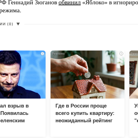
РФ Геннадий Зюганов
обвинил
«Яблоко» в игнорир
 режима.
И (0)
▼
i
i
зал взрыв в
Где в России проще
У
 Появилась
всего купить квартиру:
о
Зеленским
неожиданный рейтинг
"
с