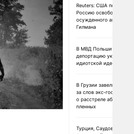
Reuters: США попросил
Россию освободить
осужденного американ
Гилмана
В МВД Польши назвали
депортацию украинцев
идиотской идеей
В Грузии завели дело и
за слов экс-госминист
о расстреле абхазских
пленных
Турция, Саудовская