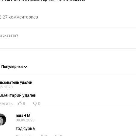
:
27
комментариев
ьзователь удален
09.2023
мментарий удален
ветить
8
0
nuraH M
08.09.2023
год сурка