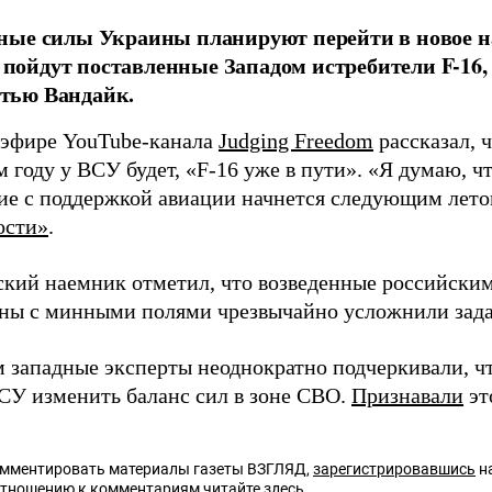
ые силы Украины планируют перейти в новое на
од пойдут поставленные Западом истребители F-16
ью Вандайк.
 эфире YouTube-канала
Judging Freedom
рассказал, ч
 году у ВСУ будет, «F-16 уже в пути». «Я думаю, ч
ие с поддержкой авиации начнется следующим летом
ости»
.
кий наемник отметил, что возведенные российски
ны с минными полями чрезвычайно усложнили зада
 западные эксперты неоднократно подчеркивали, ч
У изменить баланс сил в зоне СВО.
Признавали
эт
омментировать материалы газеты ВЗГЛЯД,
зарегистрировавшись
на
отношению к комментариям читайте
здесь
.