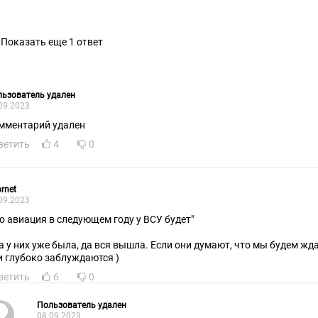
Показать еще 1 ответ
ьзователь удален
09.2023
мментарий удален
ветить
4
0
ornet
09.2023
то авиация в следующем году у ВСУ будет"
а у них уже была, да вся вышла. Если они думают, что мы будем жд
и глубоко заблуждаются )
ветить
6
0
Пользователь удален
08.09.2023