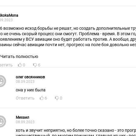
SkokaMona
09.2023
16 возможно исход борьбы не решат, но создать дополнительные тр
го не очень скорый процесс они смогут. Проблема - время. В этом г
появлением у ВСУ авиации оно будет работать против. А вообще, др
раины сейчас авиации почти нет, прогресс на поле боя довольно н
едставьте что было бы если бы она у них была....
Читать полностью
ветить
0
6
олег овсянников
08.09.2023
она у них была
Ответить
6
0
Михаил
08.09.2023
хоть и звучит неприятно, но более точно сказано - это прог
несущественный. по многим причинам. главная из них - ро