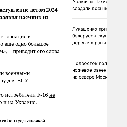
Аравия и Пакистан
создали военный союз
ступление летом 2024
, заявил наемник из
Лукашенко призвал
белорусов скупать дом
то авиация в
деревнях раньше росси
то еще одно большое
», – приводит его слова
Подросток получил
ножевое ранение в дра
ми военными
на севере Москвы
чу для ВСУ.
то истребители F-16
не
о и на Украине.
 сайте. О редакционной