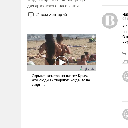
для армянского населения.
Мир, где политические
21 комментарий
Nu
прожекты будут безусловно
08.
оплачиваться за счет
F-
российских
то
С 
налогоплательщиков и где
Ук
Еревану за свои поступки не
Пр
нужно отвечать.
От