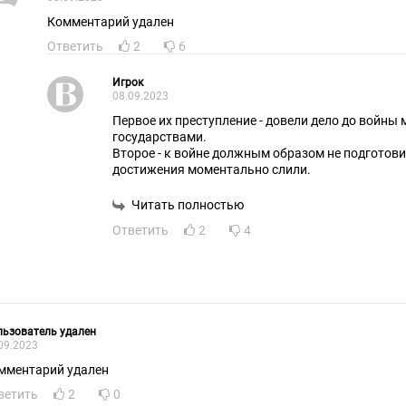
Комментарий удален
Ответить
2
6
Игрок
08.09.2023
Первое их преступление - довели дело до войны
государствами.
Второе - к войне должным образом не подготови
достижения моментально слили.
Читать полностью
Ответить
2
4
ьзователь удален
09.2023
мментарий удален
ветить
2
0