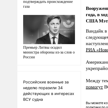
подтверждать происхождение
газа
Вооруженн
года, в х
США Мэтт
Вандайк в
следующем
наступлен
Премьер Литвы осадил
РИА «Нов
министра обороны из-за слов о
России
Американс
укрепрайо
Между тем
Российские военные за
помогут
ВС
неделю поразили 34
действующих в интересах
ВСУ судна
Вы можете к
политике по 