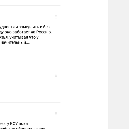
удности и замедлить и без
оду оно работает на Россию.
узья, учитывая что у
езначительный.
ресс у ВСУ пока
ссийская оборона лучше