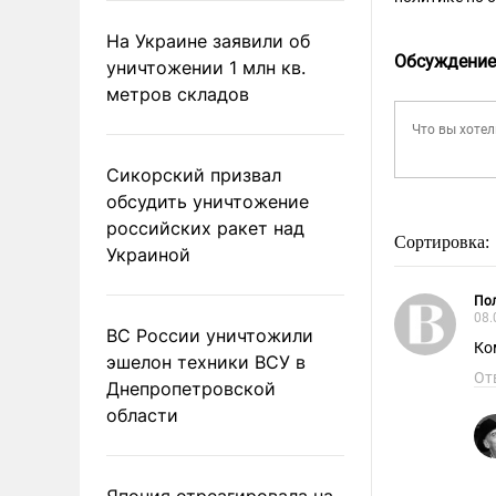
На Украине заявили об
Обсуждение
уничтожении 1 млн кв.
метров складов
Сикорский призвал
обсудить уничтожение
российских ракет над
Сортировка:
Украиной
Пол
08.
ВС России уничтожили
Ко
эшелон техники ВСУ в
От
Днепропетровской
области
Япония отреагировала на