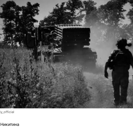
y_official
 Никитина