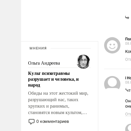
Пол
08.
МНЕНИЯ
Ко
От
Ольга Андреева
Культ психотравмы
разрушает и человека, и
i H
08.
народ
"ч
Обиды на этот жестокий мир,
разрушающий нас, таких
Он
хрупких и ранимых,
он
становятся новым культом,
От
постепенно вытесняя и
0 комментариев
отменяя традиционное