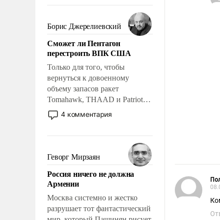
требование к человеку – быть
мужественным и твердым под
ударами судьбы, брать на себя
Борис Джерелиевский
ответственность, помогать
Сможет ли Пентагон
слабым, идти вперед и
перестроить ВПК США
адаптироваться.
Только для того, чтобы
вернуться к довоенному
объему запасов ракет
Tomahawk, THAAD и Patriot
США потребуется более трех
4 комментария
лет. Даже небольшая война с
Ираном опустошила
американские арсеналы.
Сложившаяся ситуация
Геворг Мирзаян
означает многолетний период
Россия ничего не должна
уязвимости США, например,
Пол
Армении
перед Китаем.
08.
Москва системно и жестко
Ко
разрушает тот фантастический
От
мир, который Пашинян рисует