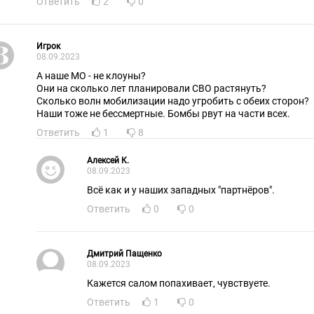
Ответить
2
0
Игрок
08.09.2023
А наше МО - не клоуны?
Они на сколько лет планировали СВО растянуть?
Сколько волн мобилизации надо угробить с обеих сторон?
Наши тоже не бессмертные. Бомбы рвут на части всех.
Ответить
1
8
Алексей К.
08.09.2023
Всё как и у наших западных "партнёров".
Ответить
0
0
Дмитрий Пащенко
08.09.2023
Кажется салом попахивает, чувствуете.
Ответить
1
0