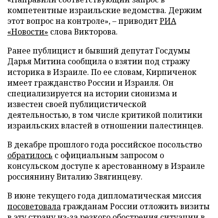
компетентные израильские ведомства. Держим
этот вопрос на контроле», – приводит
РИА
«Новости»
слова Викторова.
Ранее публицист и бывший депутат Госдумы
Дарья Митина сообщила о взятии под стражу
историка в Израиле. По ее словам, Кирпиченок
имеет гражданство России и Израиля. Он
специализируется на истории сионизма и
известен своей публицистической
деятельностью, в том числе критикой политики
израильских властей в отношении палестинцев.
В декабре прошлого года российское посольство
обратилось
с официальным запросом о
консульском доступе к арестованному в Израиле
россиянину Виталию Звягинцеву.
В июне текущего года дипломатическая миссия
посоветовала
гражданам России отложить визиты
в эту страну из-за резкого обострения ситуации в