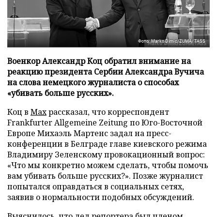
Фото: Marko Dimic/ZUMA/TASS
Военкор Александр Коц обратил внимание на
реакцию президента Сербии Александра Вучича
на слова немецкого журналиста о способах
«убивать больше русских».
Коц в
Мах
рассказал, что корреспондент
Frankfurter Allgemeine Zeitung по Юго-Восточной
Европе Михаэль Мартенс задал на пресс-
конференции в Белграде главе киевского режима
Владимиру Зеленскому провокационный вопрос:
«Что мы конкретно можем сделать, чтобы помочь
вам убивать больше русских?». Позже журналист
попытался оправдаться в социальных сетях,
заявив о нормальности подобных обсуждений.
Выяснилось, что дед репортера был членом