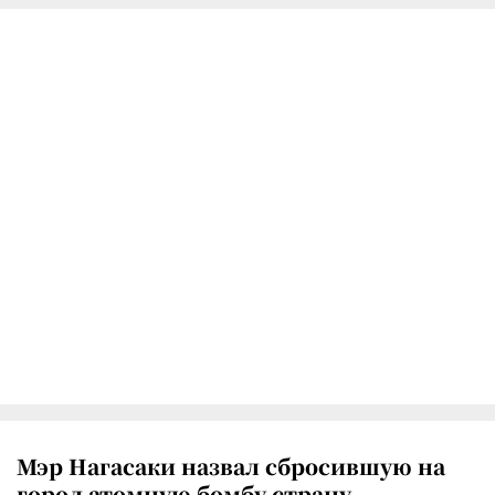
Мэр Нагасаки назвал сбросившую на
город атомную бомбу страну