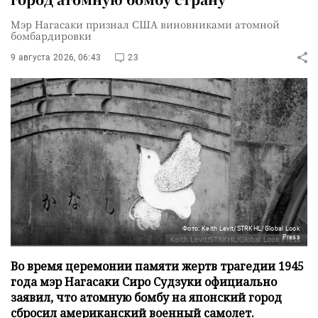
Мэр Нагасаки признал США виновниками атомной
бомбардировки
9 августа 2026, 06:43
23
Фото: Keith Levit/STRKHL/Global Look
Press
Во время церемонии памяти жертв трагедии 1945
года мэр Нагасаки Сиро Судзуки официально
заявил, что атомную бомбу на японский город
сбросил американский военный самолет.