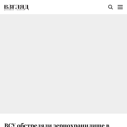
ВСУ обстреляли зернохранилище в