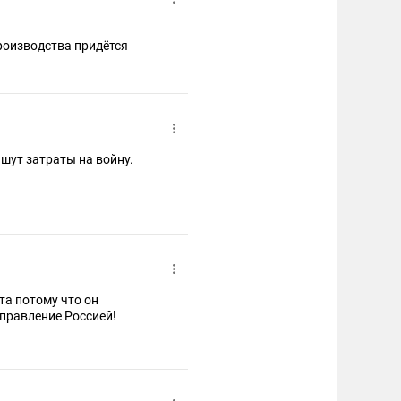
роизводства придётся
ишут затраты на войну.
та потому что он
управление Россией!