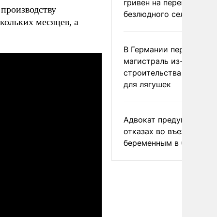
гривен на переименова
 производству
безлюдного села
кольких месяцев, а
В Германии перекрыли
магистраль из-за
строительства тоннеле
для лягушек
Адвокат предупредил о
отказах во въезде
беременным в США