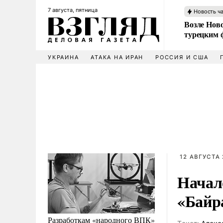
7 августа, пятница
Новость ч
Возле Ново
турецким 
УКРАИНА
АТАКА НА ИРАН
РОССИЯ И США
12 АВГУСТА 
Начало
«Байр
Разработкам «народного ВПК»