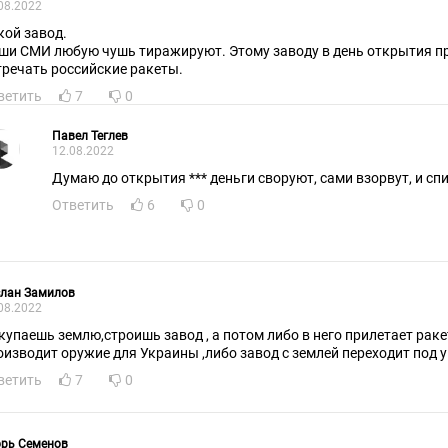
08.2022
кой завод.
ши СМИ любую чушь тиражируют. Этому заводу в день открытия п
тречать российские ракеты.
ветить
7
0
Павел Теглев
12.08.2022
Думаю до открытия *** деньги своруют, сами взорвут, и сп
Ответить
6
0
слан Замилов
08.2022
купаешь землю,строишь завод , а потом либо в него прилетает раке
оизводит оружие для Украины ,либо завод с землей переходит под 
ветить
7
0
орь Семенов