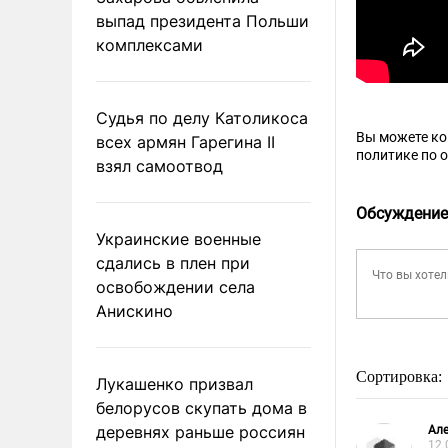
выпад президента Польши
комплексами
Судья по делу Католикоса
Вы можете к
всех армян Гарегина II
политике по 
взял самоотвод
Обсуждение
Украинские военные
сдались в плен при
освобождении села
Анискино
Сортировка:
Лукашенко призвал
белорусов скупать дома в
деревнях раньше россиян
Ал
12.