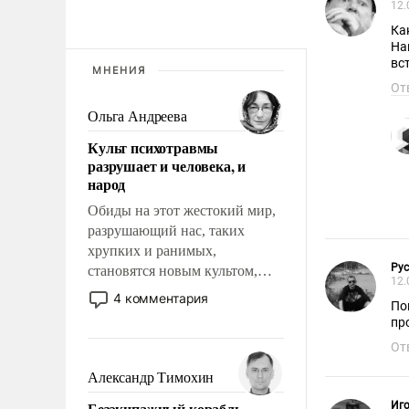
12.
Ка
На
вс
МНЕНИЯ
От
Ольга Андреева
Культ психотравмы
разрушает и человека, и
народ
Обиды на этот жестокий мир,
разрушающий нас, таких
хрупких и ранимых,
Ру
становятся новым культом,
12.
постепенно вытесняя и
4 комментария
По
отменяя традиционное
пр
требование к человеку – быть
От
мужественным и твердым под
ударами судьбы, брать на себя
Александр Тимохин
ответственность, помогать
Безэкипажный корабль –
Иг