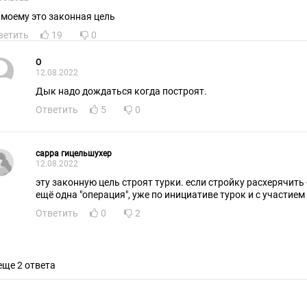
 моему это законная цель
ветить
19
0
О
12.08.2022
Дык надо дождаться когда построят.
Ответить
5
0
cарра гицельшухер
12.08.2022
эту законную цель строят турки. если стройку расхерячить 
ещё одна "операция", уже по инициативе турок и с участием
Ответить
0
2
еще 2 ответа