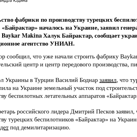
андра Юдина
ство фабрики по производству турецких беспил
 «Байрактар» началось на Украине, заявил гене
Baykar Makina Халук Байрактар, сообщает укра
ионное агентство УНИАН.
ор сообщил, что уже начали строить фабрику Baykar
тельский центр и центр передового производства, 
ол Украины в Турции Василий Боднар
заявил
, что т
пила на Украине земельный участок под строительст
тву беспилотных летательных аппаратов «Байрактар
етарь российского лидера Дмитрий Песков заявил, 
ву турецких беспилотников «Байрактар» на Украине,
дет
под демилитаризацию.