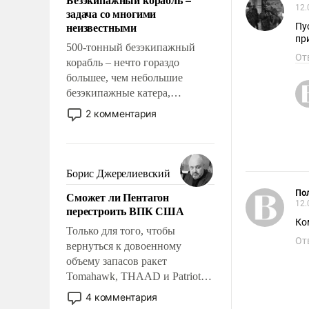
слабым, идти вперед и
12.
задача со многими
адаптироваться.
неизвестными
Пу
пр
500-тонный безэкипажный
От
корабль – нечто гораздо
большее, чем небольшие
безэкипажные катера,
применение которых уже
2 комментария
стало обыденностью. Задача по
созданию такого корабля очень
сложна и амбициозна. Однако
и ее реализация радикально
Борис Джерелиевский
поднимет наши боевые
Пол
Сможет ли Пентагон
возможности.
12.
перестроить ВПК США
Ко
Только для того, чтобы
От
вернуться к довоенному
объему запасов ракет
Tomahawk, THAAD и Patriot
США потребуется более трех
4 комментария
лет. Даже небольшая война с