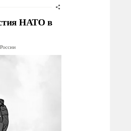
стия НАТО в
 России