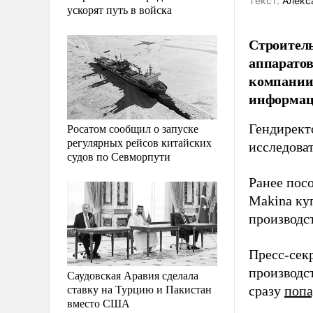
Tекст:
Алекс
ускорят путь в войска
Строитель
аппаратов
компании 
информац
Росатом сообщил о запуске
Гендирект
регулярных рейсов китайских
исследова
судов по Севморпути
Ранее пос
Makina ку
производс
Пресс-секр
производст
Саудовская Аравия сделала
ставку на Турцию и Пакистан
сразу
попа
вместо США