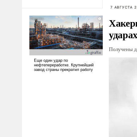
Ираном опустошила
7 АВГУСТА 2
американские арсеналы.
Хакер
Сложившаяся ситуация
означает многолетний период
ударах
уязвимости США, например,
перед Китаем.
Получены д