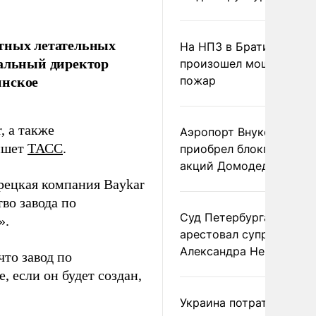
отных летательных
На НПЗ в Братиславе
ральный директор
произошел мощный
инское
пожар
, а также
Аэропорт Внуково
пишет
ТАСС
.
приобрел блокпакет
акций Домодедово
урецкая компания Baykar
во завода по
Суд Петербурга заочно
».
арестовал супругу
Александра Невзорова
что завод по
 если он будет создан,
Украина потратила 1 мл