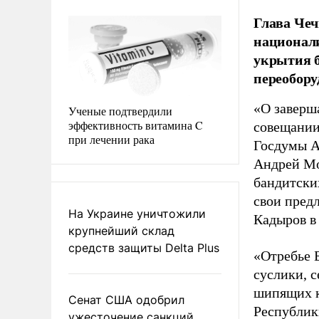
Глава Чеч
национали
укрытия б
переобору
«О заверш
Ученые подтвердили
эффективность витамина C
совещании
при лечении рака
Госдумы А
Андрей Мо
бандитски
свои пред
На Украине уничтожили
Кадыров в
крупнейший склад
средств защиты Delta Plus
«Отребье Б
суслики, с
шипящих к
Сенат США одобрил
Республики
ужесточение санкций