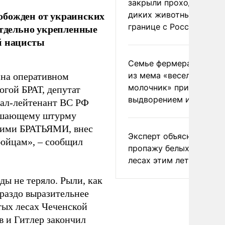
закрыли проходы для
обожден от украинских
диких животных на
границе с Россией
отдельно укрепленные
й нацисты
Семье фермера Уолкер
из мема «веселый
 на оперативном
молочник» пригрозили
огой БРАТ, депутат
выдворением из Росси
рал-лейтенант ВС РФ
решающему штурму
ашими БРАТЬЯМИ, внес
Эксперт объяснил
бойцам», – сообщил
пропажу белых грибов 
лесах этим летом
ды не теряло. Рыли, как
ораздо выразительнее
тых лесах Чеченской
в и Гитлер закончил