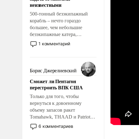
адаптироваться.
неизвестными
500-тонный безэкипажный
корабль – нечто гораздо
большее, чем небольшие
безэкипажные катера,
применение которых уже
1 комментарий
стало обыденностью. Задача по
созданию такого корабля очень
сложна и амбициозна. Однако
и ее реализация радикально
Борис Джерелиевский
поднимет наши боевые
Сможет ли Пентагон
возможности.
перестроить ВПК США
Только для того, чтобы
вернуться к довоенному
объему запасов ракет
Tomahawk, THAAD и Patriot
США потребуется более трех
6 комментариев
лет. Даже небольшая война с
Ираном опустошила