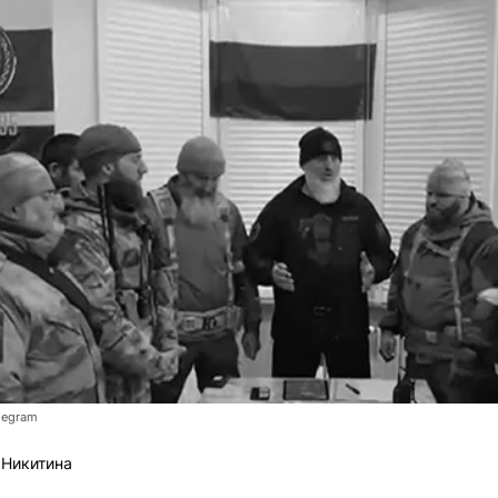
legram
 Никитина