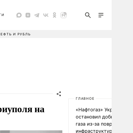
ТИ
НЕФТЬ И РУБЛЬ
ГЛАВНОЕ
риуполя на
«Нафтогаз» Украины
остановил добычу нефт
газа из-за повреждения
инфраструктуры