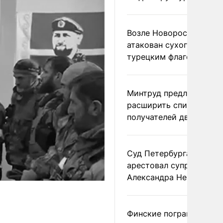
Возле Новороссийска
атакован сухогруз под
турецким флагом
Минтруд предложил
расширить список
получателей двух пенс
Суд Петербурга заочно
арестовал супругу
Александра Невзорова
Финские пограничники