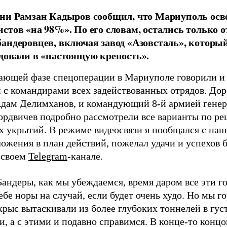
ни Рамзан Кадыров сообщил, что Мариуполь осв
стов «на 98%». По его словам, остались только 
андеровцев, включая завод «Азовсталь», которы
довали в «настоящую крепость».
ающей фазе спецоперации в Мариуполе говорили и
 с командирами всех задействованных отрядов. Дор
дам Делимханов, и командующий 8-й армией гене
рдвичев подробно рассмотрели все варианты по 
х укрытий. В режиме видеосвязи я пообщался с н
ложения в план действий, пожелал удачи и успехов 
 своем
Telegram
-канале.
андеры, как мы убеждаемся, время даром все эти го
ебе норы на случай, если будет очень худо. Но мы г
рыс вытаскивали из более глубоких тоннелей в гус
, а с этими и подавно справимся. В конце-то концо