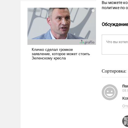
Вы можете к
американские арсеналы.
политике по 
Сложившаяся ситуация
означает многолетний период
уязвимости США, например,
Обсуждение
перед Китаем.
Сортировка:
Пол
08.
Ко
От