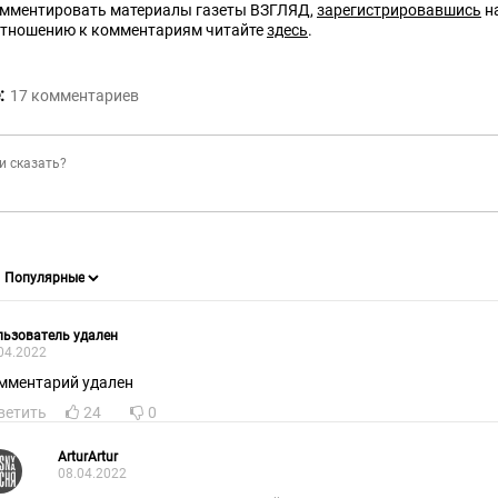
омментировать материалы газеты ВЗГЛЯД,
зарегистрировавшись
на
отношению к комментариям читайте
здесь
.
:
17
комментариев
ьзователь удален
04.2022
мментарий удален
ветить
24
0
ArturArtur
08.04.2022