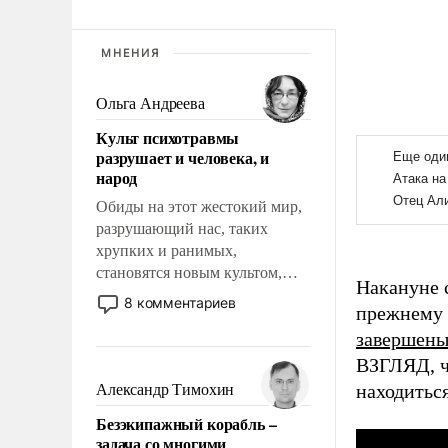
МНЕНИЯ
Ольга Андреева
Культ психотравмы
разрушает и человека, и
народ
Обиды на этот жестокий мир,
разрушающий нас, таких
хрупких и ранимых,
становятся новым культом,
Накануне 
постепенно вытесняя и
8 комментариев
прежнему
отменяя традиционное
завершен
требование к человеку – быть
мужественным и твердым под
ВЗГЛЯД, ч
ударами судьбы, брать на себя
находитьс
Александр Тимохин
ответственность, помогать
Безэкипажный корабль –
слабым, идти вперед и
задача со многими