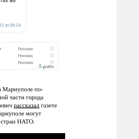
в Мариуполе по-
ной части города
цевич
рассказал
газете
Мариуполе могут
 стран НАТО.