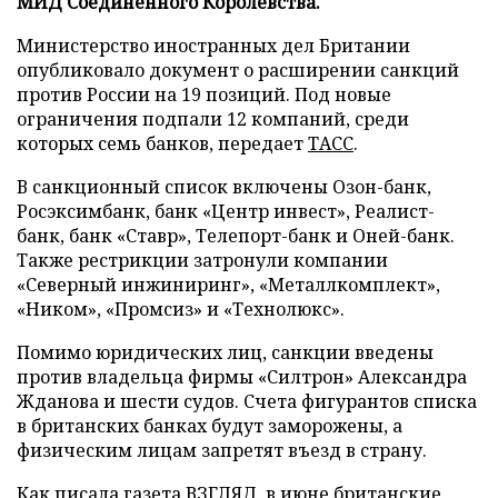
МИД Соединенного Королевства.
Министерство иностранных дел Британии
опубликовало документ о расширении санкций
против России на 19 позиций. Под новые
ограничения подпали 12 компаний, среди
которых семь банков, передает
ТАСС
.
В санкционный список включены Озон-банк,
Росэксимбанк, банк «Центр инвест», Реалист-
банк, банк «Ставр», Телепорт-банк и Оней-банк.
Также рестрикции затронули компании
«Северный инжиниринг», «Металлкомплект»,
«Ником», «Промсиз» и «Технолюкс».
Помимо юридических лиц, санкции введены
против владельца фирмы «Силтрон» Александра
Жданова и шести судов. Счета фигурантов списка
в британских банках будут заморожены, а
физическим лицам запретят въезд в страну.
Как писала газета ВЗГЛЯД, в июне британские