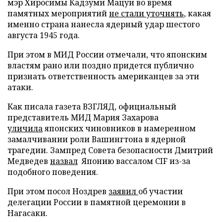
мэр Хиросимы Кадзуми Мацуи во время
памятных мероприятий
не стали уточнять
, какая
именно страна нанесла ядерный удар шестого
августа 1945 года.
При этом в МИД России отмечали, что японским
властям рано или поздно придется публично
признать ответственность американцев за эти
атаки.
Как писала газета ВЗГЛЯД, официальный
представитель МИД Мария Захарова
уличила
японских чиновников в намеренном
замалчивании роли Вашингтона в ядерной
трагедии. Зампред Совета безопасности Дмитрий
Медведев
назвал
Японию вассалом CIF из-за
подобного поведения.
При этом посол Ноздрев
заявил
об участии
делегации России в памятной церемонии в
Нагасаки.