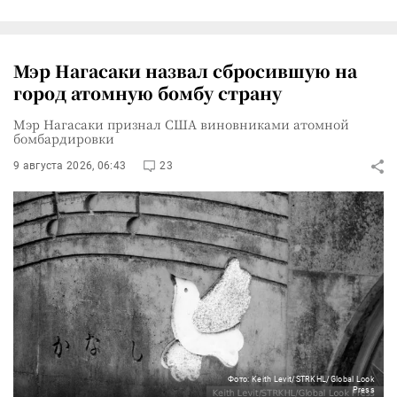
Мэр Нагасаки назвал сбросившую на
город атомную бомбу страну
Мэр Нагасаки признал США виновниками атомной
бомбардировки
9 августа 2026, 06:43
23
Фото: Keith Levit/STRKHL/Global Look
Press