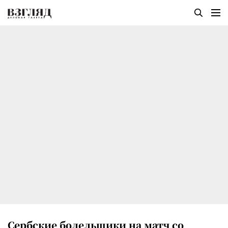
Сербские болельщики на матч со