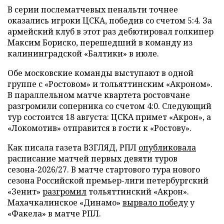
В серии послематчевых пенальти точнее
оказались игроки ЦСКА, победив со счетом 5:4. За
армейский клуб в этот раз дебютировал голкипер
Максим Бориско, перешедший в команду из
калининградской «Балтики» в июле.
Обе московские команды выступают в одной
группе с «Ростовом» и тольяттинским «Акроном».
В параллельном матче квартета ростовчане
разгромили соперника со счетом 4:0. Следующий
тур состоится 18 августа: ЦСКА примет «Акрон», а
«Локомотив» отправится в гости к «Ростову».
Как писала газета ВЗГЛЯД, РПЛ
опубликовала
расписание матчей первых девяти туров
сезона-2026/27. В матче стартового тура нового
сезона Российской премьер-лиги петербургский
«Зенит»
разгромил
тольяттинский «Акрон».
Махачкалинское «Динамо»
вырвало победу
у
«Факела» в матче РПЛ.