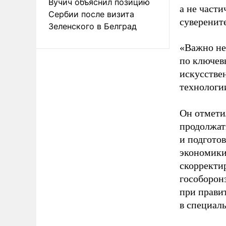
Вучич объяснил позицию
а не част
Сербии после визита
суверените
Зеленского в Белград
«Важно не
по ключев
искусстве
технологии
Он отмети
продолжат
и подгото
экономики
скорректи
гособоронз
при прави
в специаль