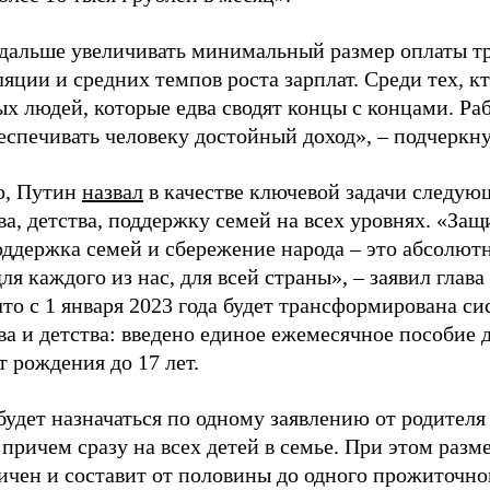
дальше увеличивать минимальный размер оплаты т
ции и средних темпов роста зарплат. Среди тех, кт
х людей, которые едва сводят концы с концами. Ра
еспечивать человеку достойный доход», – подчеркну
о, Путин
назвал
в качестве ключевой задачи следую
а, детства, поддержку семей на всех уровнях. «Защ
оддержка семей и сбережение народа – это абсолют
ля каждого из нас, для всей страны», – заявил глава
что с 1 января 2023 года будет трансформирована с
ва и детства: введено единое ежемесячное пособие
т рождения до 17 лет.
будет назначаться по одному заявлению от родител
причем сразу на всех детей в семье. При этом раз
личен и составит от половины до одного прожиточн