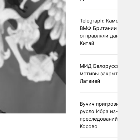
Telegraph: Камеры дрон
ВМФ Британии тайно
отправляли данные в
Китай
МИД Белоруссии назва
мотивы закрытия гран
Латвией
Вучич пригрозил измен
русло Ибра из-за
преследований сербов 
Косово