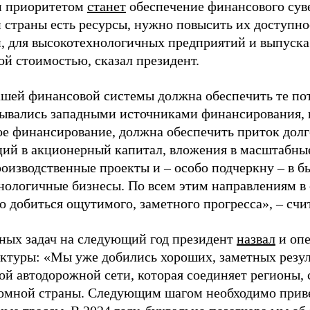
м приоритетом
станет
обеспечение финансового сув
 страны есть ресурсы, нужно повысить их доступно
, для высокотехнологичных предприятий и выпуска
ой стоимостью, сказал президент.
ашей финансовой системы должна обеспечить те по
рывались западными источниками финансирования, 
ое финансирование, должна обеспечить приток дол
ций в акционерный капитал, вложения в масштабн
роизводственные проекты и – особо подчеркну – в 
нологичные бизнесы. По всем этим направлениям в
о добиться ощутимого, заметного прогресса», – счи
ных задач на следующий год президент
назвал
и оп
ктуры: «Мы уже добились хороших, заметных резул
ой автодорожной сети, которая соединяет регионы,
омной страны. Следующим шагом необходимо приве