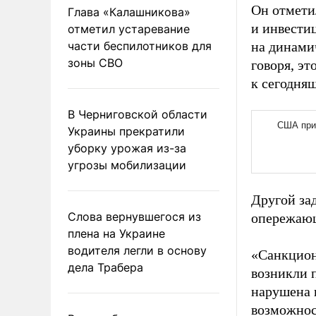
Он отмети
Глава «Калашникова»
и инвести
отметил устаревание
части беспилотников для
на динами
зоны СВО
говоря, эт
к сегодня
В Черниговской области
Украины прекратили
уборку урожая из-за
угрозы мобилизации
Другой за
Слова вернувшегося из
опережающ
плена на Украине
водителя легли в основу
«Санкцион
дела Трабера
возникли 
нарушена 
возможнос