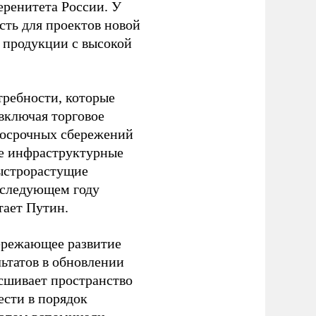
еренитета России. У
сть для проектов новой
 продукции с высокой
требности, которые
включая торговое
госрочных сбережений
ые инфраструктурные
быстрорастущие
 следующем году
тает Путин.
ережающее развитие
ьтатов в обновлении
 сшивает пространство
сти в порядок