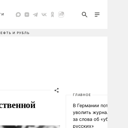
ТИ
НЕФТЬ И РУБЛЬ
ГЛАВНОЕ
ственной
В Германии потребовал
уволить журналиста FA
за слова об «убийстве
русских»