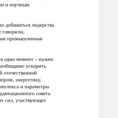
ым и научным
но добиваться лидерства
 говорили,
овые промышленные
 в один момент – нужно
необходимо ускорить
й отечественной
пром, энергетику,
омплекса и параметры
ординационного совета
ых сил, участвующих