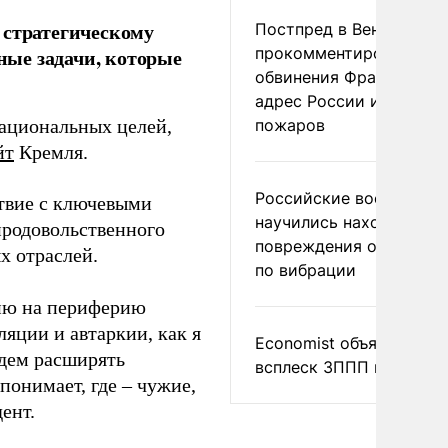
 стратегическому
Постпред в Вене
прокомментировал
ые задачи, которые
обвинения Франции в
адрес России из-за
пожаров
ациональных целей,
йт
Кремля.
Российские военные
ствие с ключевыми
научились находить
 продовольственного
повреждения оптоволо
х отраслей.
по вибрации
сию на периферию
яции и автаркии, как я
Economist объяснил
удем расширять
всплеск ЗППП в Европе
 понимает, где – чужие,
ент.