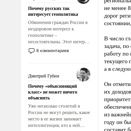
региональн
Почему русских так
не менее 
интересует геополитика
дорог рег
Обвинения граждан России в
состоянии
нездоровом интересе к
геополитике –
В число г
несостоятельны. Этот интерес
задача, по
рационален и прагматичен. Он
8 комментариев
работу по
обусловлен тысячелетним
текущего 
опытом выживания в крайне
непростых условиях и
а в следу
фундаментальным знанием,
Дмитрий Губин
что мировая политика имеет
Он отмети
Почему «объясняющий
свойство заявляться на порог
класс» не может ничего
их доходо
нашего дома.
объяснить
приоритет
Уже несколько столетий в
обеспечен
России не могут решить, какое
из важней
место в ее жизни занимает
году он бы
интеллигенция, кто к ней
составит б