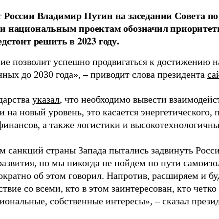
 России Владимир Путин на заседании Совета по
и национальным проектам обозначил приоритетн
едстоит решить в 2023 году.
ие позволит успешно продвигаться к достижению н
нных до 2030 года», – приводит слова президента
са
ударства
указал
, что необходимо вывести взаимодей
 на новый уровень, это касается энергетического,
 финансов, а также логистики и высокотехнологичны
м санкций страны Запада пытались задвинуть Рос
азвития, но мы никогда не пойдем по пути самоизол
ократно об этом говорил. Напротив, расширяем и б
твие со всеми, кто в этом заинтересован, кто четко
циональные, собственные интересы», – сказал презид