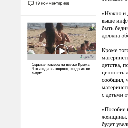
принадлежит, а кого из нее
19 комментариев
исключили с правом
«Нужно и 
восстановления и без оного. И
чем она отличается от просто
выше инфля
образованных людей. Иногда
быть бедны
казалось, что эти вопросы
должна об
решены раз и навсегда, но –
нет, не решены.
Кроме тог
материнств
детства, п
ценность д
сообщил, 
материнст
с детьми о
«Пособие 
женщины, 
будет уве