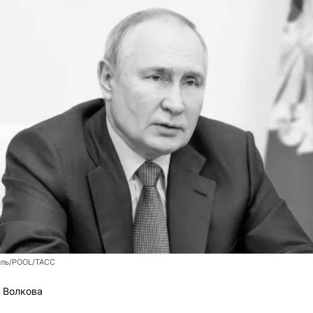
ель/POOL/ТАСС
 Волкова