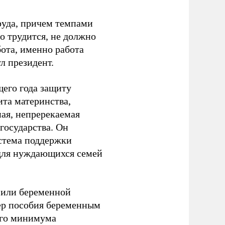
руда, причем темпами
о трудится, не должно
бота, именно работа
л президент.
щего года защиту
ита материнства,
ная, непререкаемая
 государства. Он
истема поддержки
 для нуждающихся семей
я или беременной
мер пособия беременным
ого минимума