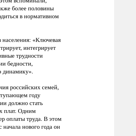
 этом вспоминали,
также более половины
одиться в нормативном
в населения: «Ключевая
нтрирует, интегрирует
ивные трудности
ии бедности,
ю динамику».
чия российских семей,
аступающем году
ции должно стать
х плат. Одним
р оплаты труда. В этом
 начала нового года он