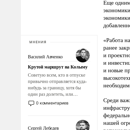
Еще одни
экономики
экономики
добавленн
«Работа н
МНЕНИЯ
ранее зак
и проектн
Василий Авченко
и инвести
Крутой маршрут на Колыму
и новые п
Советую всем, кто в отпуске
высокотех
привычно отправляется куда-
необходим
нибудь за границу, хотя бы
один раз долететь, или
Среди важ
доехать, или доплыть до
0 комментариев
Колымы, до края нашей
инфрастру
ойкумены. Точно знаю: это
федеральн
станет и открытием, и
нашей огр
откровением.
Сергей Лебедев