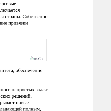
орговые
ключается
я страны. Собственно
 вне привязки
нитета, обеспечение
ного непростых задач:
еских решений,
крывает новые
обладающей полным,