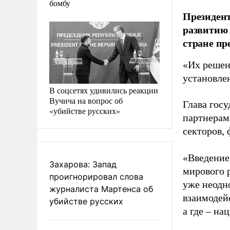
бомбу
Президент
развитию 
стране пр
«Их решен
установле
В соцсетях удивились реакции
Вучича на вопрос об
Глава гос
«убийстве русских»
партнерами
секторов,
«Введение
Захарова: Запад
мирового р
проигнорировал слова
уже неодн
журналиста Мартенса об
взаимодейс
убийстве русских
а где – на