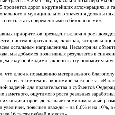
ые трассы. В 2024 году, буквально позавчера мы об
85 процентов дорог в крупнейших агломерациях, а 
ионального и муниципального значения должны нах
, то есть стать современными и безопасными».
лавных приоритетов президент включил рост доходо
 сути, системообразующая, сквозная, которая конце
 всем остальным направлениям. Несмотря на объект
года, мы добьемся позитивных результатов в снижен
ющем году необходимо закрепить эту положительну
л, что ключ к повышению материального благополу
в – это высокие темпы экономического роста: «В н
ной задачей для правительства и субъектов Федера
ие заметного, ощутимого роста реальных заработны
ших индикаторов здесь является минимальный разме
л увеличен, повышен дважды – на 8,6% и на 10%, а с
олее 16 тысяч рублей в месяц».