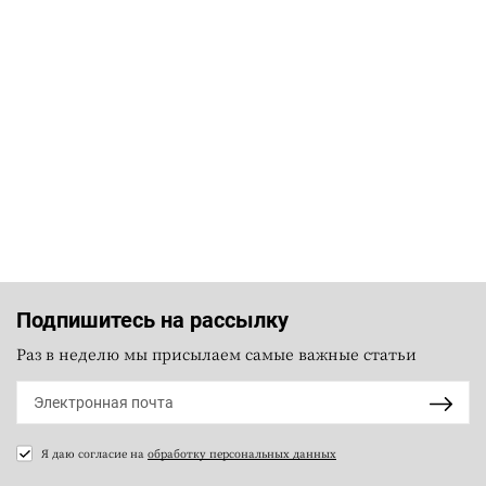
Учительница из ХМАО получила срок за сбыт мефедрона
5 минут назад
В «Озон банке» сообщили об отсутствии влияния санкций
Британии на работу
6 минут назад
«Социс»: Зеленский проиграл бы Федорову во втором туре
президентских выборов
7 минут назад
Полянский заявил о неведении Москвы касательно встречи по
Украине в Вене
9 минут назад