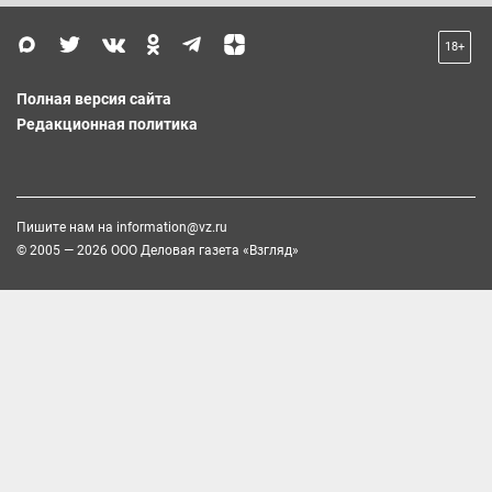
Украинский самолет в аэропорту Лейпцига оказался загружен
боеприпасами
11 минут назад
Глава МИД Украины Сибига пожаловался на дефицит ракет