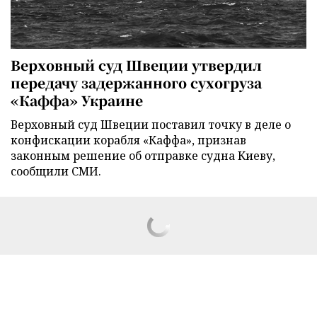
Верховный суд Швеции утвердил
передачу задержанного сухогруза
«Каффа» Украине
Верховный суд Швеции поставил точку в деле о
конфискации корабля «Каффа», признав
законным решение об отправке судна Киеву,
сообщили СМИ.
В Британии более ста смертей связали с побочными эффектами
средств для похудения
3 минуты назад