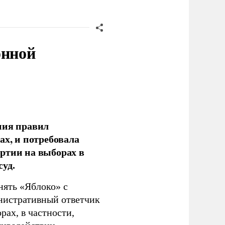
онной
ния правил
ах, и потребовала
ртии на выборах в
уд.
нять «Яблоко» с
инистративный ответчик
ах, в частности,