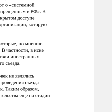
ют о «системной
апрещенным в РФ». В
ткрытом доступе
организации, которую
которые, по мнению
В частности, в иске
тствии иностранных
о съезда.
век не являлись
проведения съезда
ек. Таким образом,
тельства еще на стадии
.