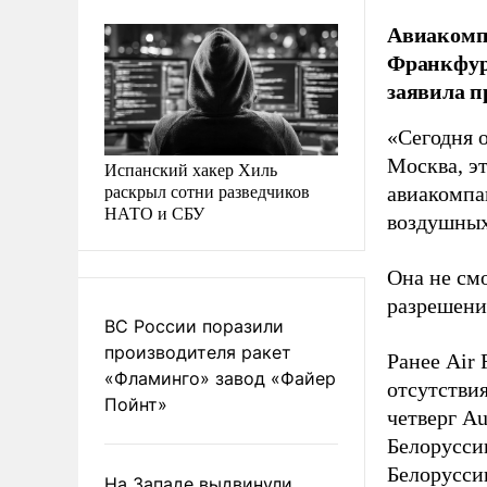
Авиакомпа
Франкфурт
заявила п
«Сегодня 
Москва, э
Испанский хакер Хиль
раскрыл сотни разведчиков
авиакомпа
НАТО и СБУ
воздушных
Она не смо
разрешени
ВС России поразили
производителя ракет
Ранее Air 
«Фламинго» завод «Файер
отсутствия
Пойнт»
четверг Au
Белорусси
Белорусси
На Западе выдвинули