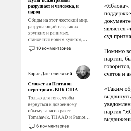
возможности.
разрушает и человека, и
«Яблока».
народ
поддержке
Обиды на этот жестокий мир,
документе
разрушающий нас, таких
является 
хрупких и ранимых,
суд призн
становятся новым культом,
постепенно вытесняя и
10 комментариев
Помимо во
отменяя традиционное
партии, б
требование к человеку – быть
мужественным и твердым под
говорится,
ударами судьбы, брать на себя
счетов и 
Борис Джерелиевский
ответственность, помогать
Сможет ли Пентагон
слабым, идти вперед и
«Таким об
перестроить ВПК США
адаптироваться.
выдвинуты
Только для того, чтобы
уведомлени
вернуться к довоенному
объему запасов ракет
партия "Я
Tomahawk, THAAD и Patriot
выдвижения
США потребуется более трех
6 комментариев
лет. Даже небольшая война с