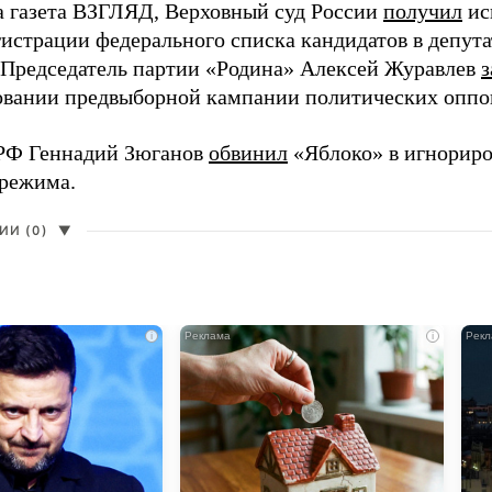
а газета ВЗГЛЯД, Верховный суд России
получил
ис
гистрации федерального списка кандидатов в депут
 Председатель партии «Родина» Алексей Журавлев
з
вании предвыборной кампании политических оппо
РФ Геннадий Зюганов
обвинил
«Яблоко» в игнорир
 режима.
И (0)
▼
i
i