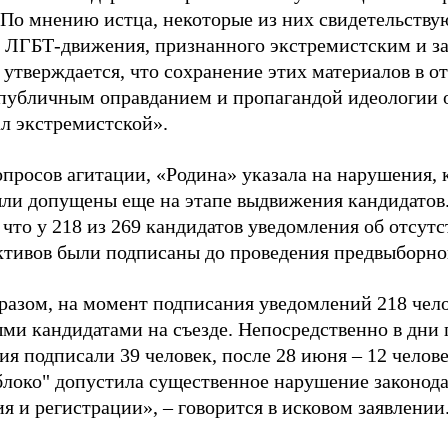
 По мнению истца, некоторые из них свидетельству
 ЛГБТ-движения, признанного экстремистским и з
 утверждается, что сохранение этих материалов в о
«публичным оправданием и пропагандой идеологии 
ал экстремистской».
просов агитации, «Родина» указала на нарушения, 
ыли допущены еще на этапе выдвижения кандидатов. 
 что у 218 из 269 кандидатов уведомления об отсу
активов были подписаны до проведения предвыборног
разом, на момент подписания уведомлений 218 чело
ми кандидатами на съезде. Непосредственно в дни 
я подписали 39 человек, после 28 июня – 12 челов
блоко" допустила существенное нарушение законода
 и регистрации», – говорится в исковом заявлении