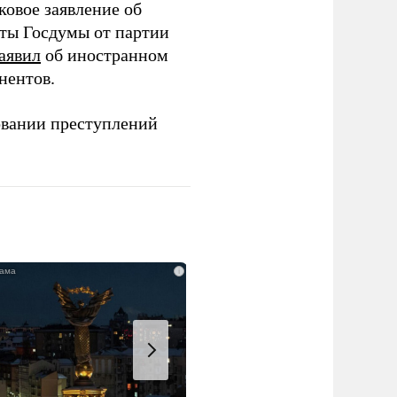
ковое заявление об
аты Госдумы от партии
аявил
об иностранном
нентов.
овании преступлений
i