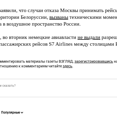
заявили, что случаи отказа Москвы принимать рейс
ерритории Белоруссии,
вызваны
техническими момен
а в воздушное пространство России.
 во вторник немецкие авиавласти
не выдали
разреш
опассажирских рейсов S7 Airlines между столицами 
омментировать материалы газеты ВЗГЛЯД,
зарегистрировавшись
на
отношению к комментариям читайте
здесь
.