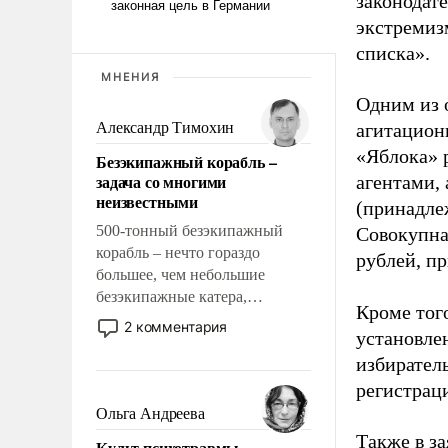
законодат
экстремиз
списка».
МНЕНИЯ
Одним из 
Александр Тимохин
агитацион
«Яблока» 
Безэкипажный корабль –
задача со многими
агентами,
неизвестными
(принадле
500-тонный безэкипажный
Совокупная
корабль – нечто гораздо
рублей, пр
большее, чем небольшие
безэкипажные катера,
Кроме тог
применение которых уже
2 комментария
установле
стало обыденностью. Задача по
избиратель
созданию такого корабля очень
сложна и амбициозна. Однако
регистрац
и ее реализация радикально
Ольга Андреева
поднимет наши боевые
Также в з
Культ психотравмы