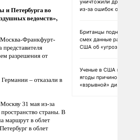
уничтожили друг друга
ы и Петербурга во
из-за ошибок оператор
оздушных ведомств»,
Британцы подняли на
и Москва-Франкфурт-
смех данные разведки
США об «угрозе России
а представителя
ием разрешения от
Ученые в США назвали 
ягоды причиной
 Германии – отказали в
«взрывной» диареи
 Москву 31 мая из-за
 пространство страны. В
а маршрут в облет
Петербург в облет