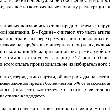
ельства об интеллектуальной собственности и о про
му, каждое из которых влечет отмену регистрации 
основных доводов иска стали предполагаемые нару
ной кампании. В «Родине» считают, что часть агит
распространялась через ресурсы лиц, признанных 
 а также на зарубежных интернет-площадках, включа
жит компании Meta, признанной экстремистской ор
 стоимость этих услуг за период с 27 июня по 6 ав
и этом оплата производилась не из избирательного 
о, по утверждению партии, общие расходы на агит
нный законом предел более чем на 5% от максималь
ного фонда, что, как отмечается в иске, является 
ии списка кандидатов.
аявлении содержатся претензии к публикациям на о