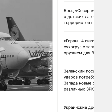
Боец «Севера» рассказ
о детских лагерях
террористов на Украин
«Герань-4 сикер» пора
сухогруз с западным
оружием для ВСУ
Зеленский после ночны
ударов потребовал у
Запада новые ракеты д
различных ЗРК
Украинские дроны