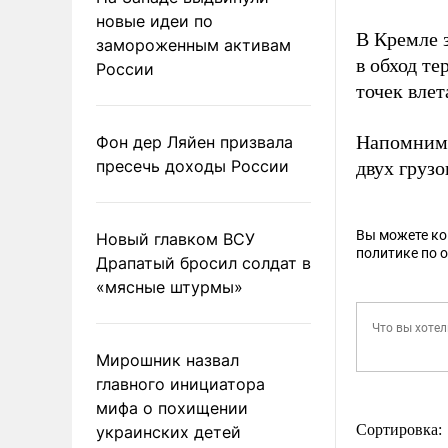
новые идеи по
В Кремле 
замороженным активам
в обход т
России
точек влет
Напомним,
Фон дер Ляйен призвала
пресечь доходы России
двух груз
Вы можете к
Новый главком ВСУ
политике по 
Драпатый бросил солдат в
«мясные штурмы»
Мирошник назвал
главного инициатора
мифа о похищении
Сортировка:
украинских детей