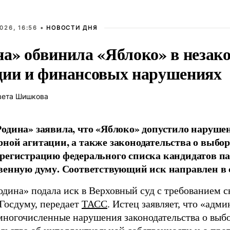
026, 16:56 •
НОВОСТИ ДНЯ
на» обвинила «Яблоко» в незак
ции и финансовых нарушениях
вета Шишкова
одина» заявила, что «Яблоко» допустило наруше
ной агитации, а также законодательства о выбор
регистрацию федерального списка кандидатов па
венную думу. Соответствующий иск направлен в с
одина» подала иск в Верховный суд с требованием с
 Госдуму, передает
ТАСС
. Истец заявляет, что «адм
многочисленные нарушения законодательства о выбор