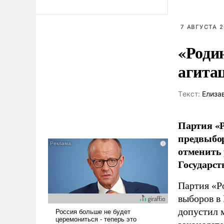
7 АВГУСТА 2
«Роди
агита
Tекст:
Елиза
Партия «Р
предвыбор
отменить 
Государст
Партия «Р
выборов в
допустил 