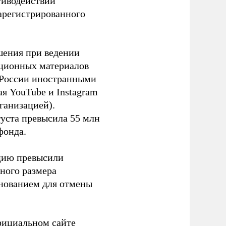
тиводействии
зарегистрированного
шения при ведении
ационных материалов
в России иностранными
я YouTube и Instagram
ганизацией).
густа превысила 55 млн
фонда.
ацию превысили
ного размера
основанием для отмены
фициальном сайте