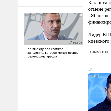
Как писал
Ираном опустошила
отмене ре
американские арсеналы.
«Яблоко».
Сложившаяся ситуация
означает многолетний период
финансиро
уязвимости США, например,
перед Китаем.
Лидер КП
киевского
КОММЕНТАРИ