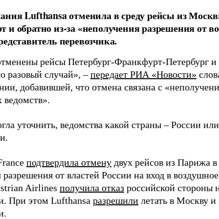
ния Lufthansa отменила в среду рейсы из Москв
 и обратно из-за «неполучения разрешения от в
редставитель перевозчика.
отменены рейсы Петербург-Франкфурт-Петербург 
то разовый случай», –
передает
РИА «Новости»
слов
нии, добавившей, что отмена связана с «неполучен
 ведомств».
гла уточнить, ведомства какой страны – России или
и.
France
подтвердила отмену
двух рейсов из Парижа в
 разрешения от властей России на вход в воздушное
strian Airlines
получила отказ
российской стороны н
и. При этом Lufthansa
разрешили
летать в Москву и 
и.