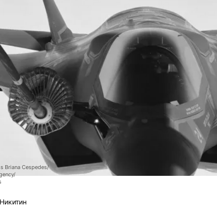
ss Briana Cespedes/
gency/
s
Никитин