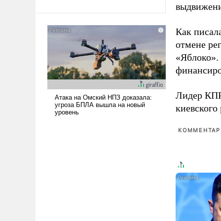
выдвижения
Ираном опустошила
американские арсеналы.
Как писал
Сложившаяся ситуация
означает многолетний период
отмене ре
уязвимости США, например,
«Яблоко».
перед Китаем.
финансиро
Лидер КП
киевского
КОММЕНТАРИ