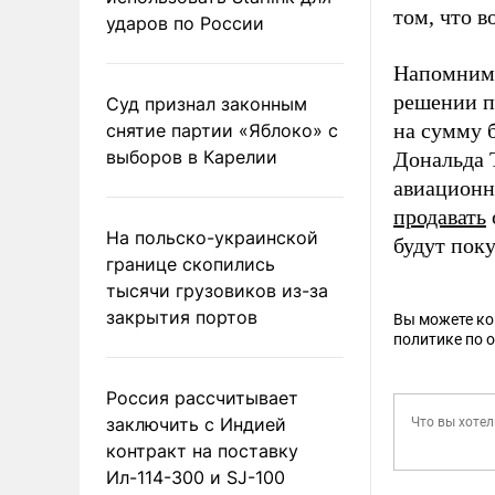
том, что в
ударов по России
Напомним,
решении п
Суд признал законным
на сумму 
снятие партии «Яблоко» с
выборов в Карелии
Дональда
авиационн
продавать
На польско-украинской
будут пок
границе скопились
тысячи грузовиков из-за
закрытия портов
Вы можете к
политике по 
Россия рассчитывает
заключить с Индией
контракт на поставку
Ил-114-300 и SJ-100