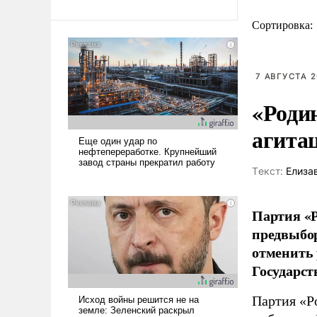
Сортировка:
7 АВГУСТА 2
«Роди
агита
Tекст:
Елиза
Партия «Р
предвыбор
отменить 
Государст
Партия «Р