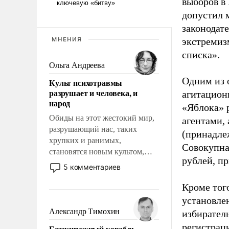
выборов в
допустил 
законодат
МНЕНИЯ
экстремиз
списка».
Ольга Андреева
Одним из 
Культ психотравмы
разрушает и человека, и
агитацион
народ
«Яблока» 
Обиды на этот жестокий мир,
агентами,
разрушающий нас, таких
(принадле
хрупких и ранимых,
Совокупная
становятся новым культом,
рублей, пр
постепенно вытесняя и
5 комментариев
отменяя традиционное
требование к человеку – быть
Кроме тог
мужественным и твердым под
установле
ударами судьбы, брать на себя
Александр Тимохин
избиратель
ответственность, помогать
регистрац
Безэкипажный корабль –