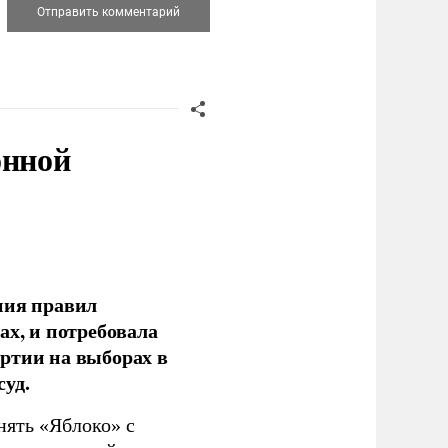
онной
ния правил
ах, и потребовала
ртии на выборах в
уд.
нять «Яблоко» с