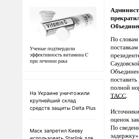
Админист
прекрати
Объединен
По словам
поставкам
Ученые подтвердили
эффективность витамина C
президент
при лечении рака
Саудовско
Объединен
поставить
полной но
На Украине уничтожили
ТАСС
.
крупнейший склад
средств защиты Delta Plus
Источники
оценок за
По сведени
Маск запретил Киеву
задержку».
использовать Starlink для