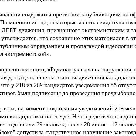
аявлении содержатся претензии к публикациям на о
 По мнению истца, некоторые из них свидетельству
 ЛГБТ-движения, признанного экстремистским и з
 утверждается, что сохранение этих материалов в о
«публичным оправданием и пропагандой идеологии 
ал экстремистской».
просов агитации, «Родина» указала на нарушения, 
ыли допущены еще на этапе выдвижения кандидатов. 
 что у 218 из 269 кандидатов уведомления об отсу
активов были подписаны до проведения предвыборног
разом, на момент подписания уведомлений 218 чело
ми кандидатами на съезде. Непосредственно в дни 
я подписали 39 человек, после 28 июня – 12 челов
блоко" допустила существенное нарушение законода