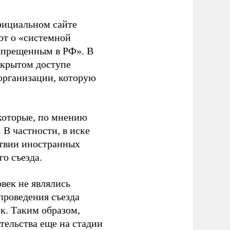
фициальном сайте
ют о «системной
апрещенным в РФ». В
ткрытом доступе
организации, которую
которые, по мнению
В частности, в иске
тствии иностранных
о съезда.
век не являлись
проведения съезда
ек. Таким образом,
тельства еще на стадии