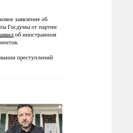
.
ковое заявление об
аты Госдумы от партии
аявил
об иностранном
нентов.
овании преступлений
i