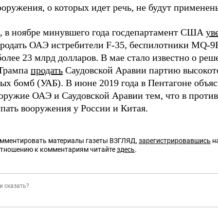
ооружения, о которых идет речь, не будут применен
 в ноябре минувшего года госдепартамент США
ув
родать ОАЭ истребители F-35, беспилотники MQ-9
более 23 млрд долларов. В мае стало известно о р
 Трампа
продать
Саудовской Аравии партию высокот
ых бомб (УАБ). В июне 2019 года в Пентагоне объя
оружие ОАЭ и Саудовской Аравии тем, что в против
упать вооружения у России и Китая.
омментировать материалы газеты ВЗГЛЯД,
зарегистрировавшись
на
отношению к комментариям читайте
здесь
.