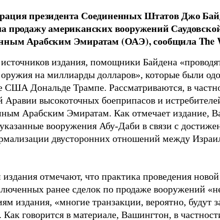
рация президента Соединенных Штатов Джо Бай
ла продажу американских вооружений Саудовско
ным Арабским Эмиратам (ОАЭ), сообщила The Wal
 источников издания, помощники Байдена «проводя
 оружия на миллиарды долларов», которые были од
е США Дональде Трампе. Рассматриваются, в частно
й Аравии высокоточных боеприпасов и истребителей
ным Арабским Эмиратам. Как отмечает издание, В
 указанные вооружения Абу-Даби в связи с достиже
рмализации двусторонних отношений между Израил
 издания отмечают, что практика проведения ново
ключенных ранее сделок по продаже вооружений «не
ям издания, «многие транзакции, вероятно, будут 
 Как говорится в материале, Вашингтон, в частности