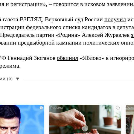
 и регистрации», – говорится в исковом заявлении
а газета ВЗГЛЯД, Верховный суд России
получил
ис
гистрации федерального списка кандидатов в депут
 Председатель партии «Родина» Алексей Журавлев
з
вании предвыборной кампании политических оппо
РФ Геннадий Зюганов
обвинил
«Яблоко» в игнорир
 режима.
И (0)
▼
i
i