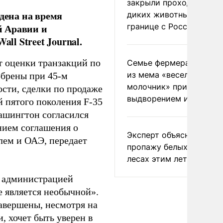
закрыли проходы для
дена на время
диких животных на
границе с Россией
й Аравии и
l Street Journal.
т оценки транзакций по
Семье фермера Уолкер
из мема «веселый
обрены при 45-м
молочник» пригрозили
сти, сделки по продаже
выдворением из Росси
 пятого поколения F-35
ашингтон согласился
нием соглашения о
Эксперт объяснил
ем и ОАЭ, передает
пропажу белых грибов 
лесах этим летом
й администрацией
 является необычной».
завершены, несмотря на
, хочет быть уверен в