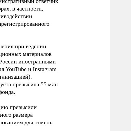
инистративный ответчик
ах, в частности,
тиводействии
зарегистрированного
шения при ведении
ационных материалов
в России иностранными
я YouTube и Instagram
ганизацией).
густа превысила 55 млн
фонда.
ацию превысили
ного размера
основанием для отмены