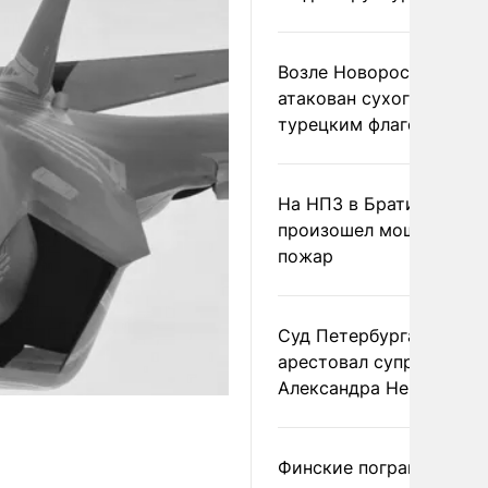
Возле Новороссийска
атакован сухогруз под
турецким флагом
На НПЗ в Братиславе
произошел мощный
пожар
Суд Петербурга заочно
арестовал супругу
Александра Невзорова
Финские пограничники