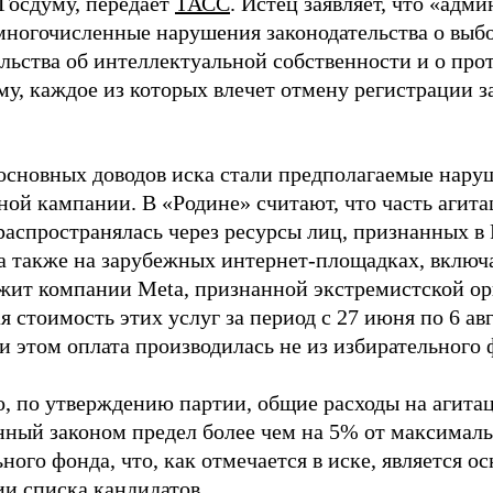
 Госдуму, передает
ТАСС
. Истец заявляет, что «адм
многочисленные нарушения законодательства о выбор
ельства об интеллектуальной собственности и о про
му, каждое из которых влечет отмену регистрации 
основных доводов иска стали предполагаемые нару
ной кампании. В «Родине» считают, что часть агит
распространялась через ресурсы лиц, признанных 
 а также на зарубежных интернет-площадках, включа
жит компании Meta, признанной экстремистской ор
 стоимость этих услуг за период с 27 июня по 6 ав
и этом оплата производилась не из избирательного 
о, по утверждению партии, общие расходы на агит
нный законом предел более чем на 5% от максималь
ного фонда, что, как отмечается в иске, является 
ии списка кандидатов.