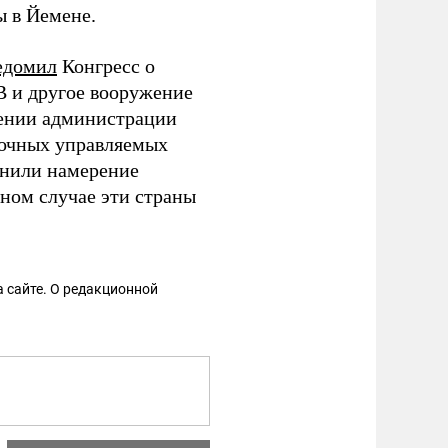
ы в Йемене.
едомил
Конгресс о
B и другое вооружение
ешении администрации
очных управляемых
снили намерение
ном случае эти страны
 сайте. О редакционной