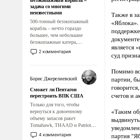
слабым, идти вперед и
задача со многими
адаптироваться.
неизвестными
Также в з
500-тонный безэкипажный
«Яблока».
корабль – нечто гораздо
поддержке
большее, чем небольшие
документе
безэкипажные катера,
является 
применение которых уже
2 комментария
суд призн
стало обыденностью. Задача по
созданию такого корабля очень
сложна и амбициозна. Однако
Помимо во
и ее реализация радикально
Борис Джерелиевский
партии, б
поднимет наши боевые
говорится,
Сможет ли Пентагон
возможности.
перестроить ВПК США
счетов и 
Только для того, чтобы
«Таким об
вернуться к довоенному
объему запасов ракет
выдвинуты
Tomahawk, THAAD и Patriot
уведомлени
США потребуется более трех
4 комментария
партия "Я
лет. Даже небольшая война с