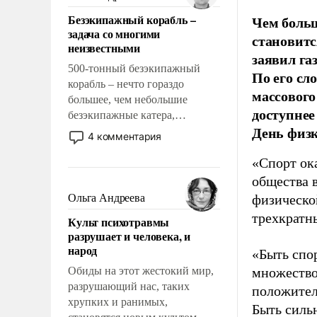
казалось, что эти вопросы
Безэкипажный корабль –
Чем больш
решены раз и навсегда, но –
задача со многими
становитс
нет, не решены.
неизвестными
заявил г
500-тонный безэкипажный
По его сл
корабль – нечто гораздо
массового
большее, чем небольшие
доступнее
безэкипажные катера,
День физ
применение которых уже
4 комментария
стало обыденностью. Задача по
«Спорт ока
созданию такого корабля очень
сложна и амбициозна. Однако
общества 
и ее реализация радикально
Ольга Андреева
физическо
поднимет наши боевые
трехкратн
Культ психотравмы
возможности.
разрушает и человека, и
народ
«Быть спо
Обиды на этот жестокий мир,
множество
разрушающий нас, таких
положител
хрупких и ранимых,
Быть силь