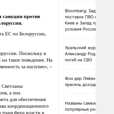
Bloomberg: Задержка
и санкции против
поставок ПВО вынудит
лоруссии.
Киев и Запад принять
условия России
та ЕС по Белоруссии,
Уральский журналист
оруссии. Поскольку я
Александр Родионов
 на такое поведение. На
погиб на СВО
венность за насилие», –
Фон дер Ляйен призвал
пресечь доходы России
и Светланы
ов, а она
вета для обеспечения
Названы самые
ава координационного
популярные российски
 трансфера власти в