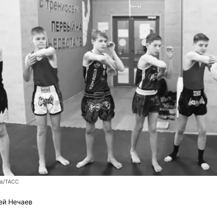
ев/ТАСС
ей Нечаев