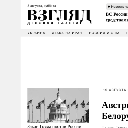
8 августа, суббота
Новость ч
ВС России 
средствам
УКРАИНА
АТАКА НА ИРАН
РОССИЯ И США
19 АВГУСТА 
Австри
Белор
Закон Грэма против России