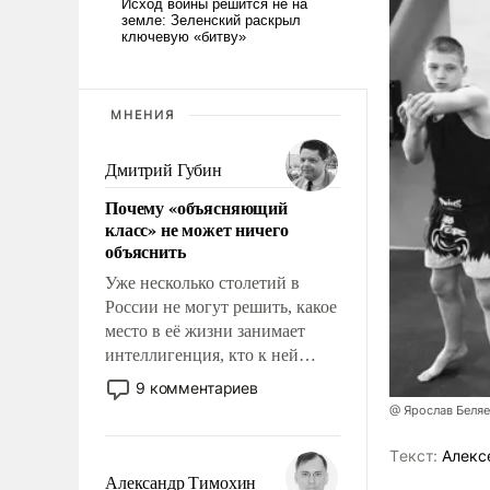
МНЕНИЯ
Дмитрий Губин
Почему «объясняющий
класс» не может ничего
объяснить
Уже несколько столетий в
России не могут решить, какое
место в её жизни занимает
интеллигенция, кто к ней
принадлежит, а кого из неё
9 комментариев
исключили с правом
@ Ярослав Беля
восстановления и без оного. И
чем она отличается от просто
Tекст:
Алекс
образованных людей. Иногда
Александр Тимохин