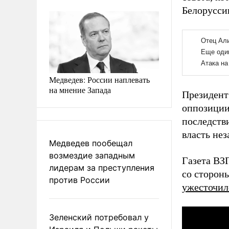
Белорусси
Медведев: России наплевать
на мнение Запада
Президент
оппозиции
последстви
власть не
Медведев пообещал
возмездие западным
Газета ВЗ
лидерам за преступления
со сторон
против России
ужесточил
Зеленский потребовал у