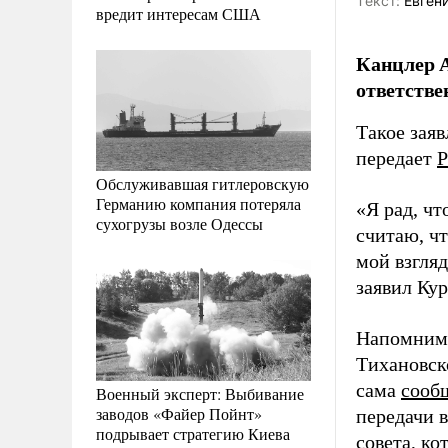
Tекст:
Евген
вредит интересам США
Канцлер А
ответстве
Такое зая
передает
Р
Обслуживавшая гитлеровскую
Германию компания потеряла
«Я рад, ч
сухогрузы возле Одессы
считаю, ч
мой взгляд
заявил Ку
Напомним,
Тихановс
сама
сооб
Военный эксперт: Выбивание
заводов «Файер Пойнт»
передачи 
подрывает стратегию Киева
совета, к