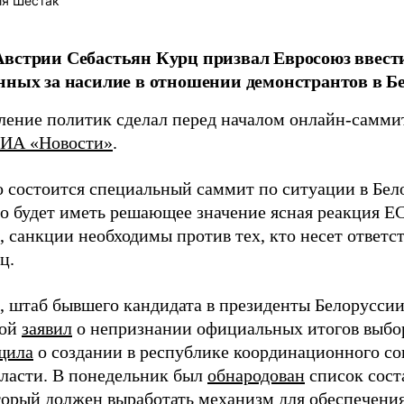
ия Шестак
встрии Себастьян Курц призвал Евросоюз ввест
нных за насилие в отношении демонстрантов в Бе
вление политик сделал перед началом онлайн-самми
ИА «Новости»
.
то состоится специальный саммит по ситуации в Бел
то будет иметь решающее значение ясная реакция ЕС
, санкции необходимы против тех, кто несет ответст
рц.
 штаб бывшего кандидата в президенты Белорусси
кой
заявил
о непризнании официальных итогов выбор
щила
о создании в республике координационного со
власти. В понедельник был
обнародован
список сост
оторый должен выработать механизм для обеспечения