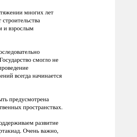
отяжении многих лет
т строительства
м и взрослым
оследовательно
Государство смогло не
проведение
ений всегда начинается
ыть предусмотрена
ственных пространствах.
оддерживаем развитие
ртакиад. Очень важно,