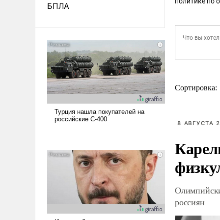
политике по 
БПЛА
Сортировка:
8 АВГУСТА 2
Карел
физку
Олимпийски
россиян