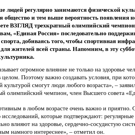
е людей регулярно занимаются физической культ
я общество и тем выше вероятность появления 
азете ВЗГЛЯД трехкратный олимпийский чемпион
овам, «Единая Россия» последовательно поддержи
 спорта, добиваясь того, чтобы спортивная инфр
 для жителей всей страны. Напомним, в эту суббо
культурника.
зывает огромное влияние не только на здоровье чел
в целом. Поэтому важно создавать условия, при кот
й культурой смогут люди любого возраста», – заяви
ый олимпийский чемпион, член Высшего совета «Е
ртивным в любом возрасте очень важно и приятно. 
 исследований, которые подтверждают: регулярные
ьно влияют на здоровье, сердечно-сосудистую сист
ным намного интереснее», – отметил он.