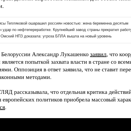
и.
 Белоруссии Александр Лукашенко
заявил
, что ко
 является попыткой захвата власти в стране со вс
ями. Оппозиция в ответ заявила, что не ставит пер
законными методами.
ГЛЯД рассказывала, что отдельная критика действи
ы европейских политиков приобрела массовый характ
ся
.