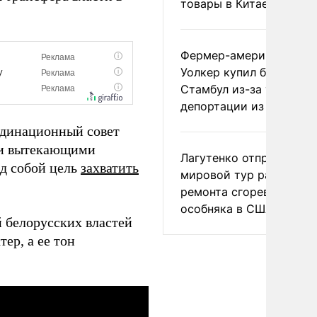
товары в Китае
Фермер-американец
Уолкер купил билет в
Стамбул из-за угрозы
депортации из России
ординационный совет
еми вытекающими
Лагутенко отправился в
ед собой цель
захватить
мировой тур ради
ремонта сгоревшего
особняка в США
й белорусских властей
ер, а ее тон