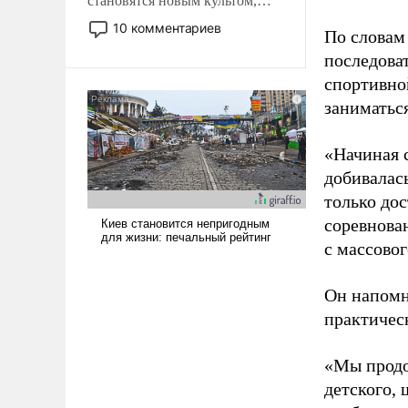
становятся новым культом,
постепенно вытесняя и
10 комментариев
По словам
отменяя традиционное
последоват
требование к человеку – быть
мужественным и твердым под
спортивно
ударами судьбы, брать на себя
заниматьс
ответственность, помогать
слабым, идти вперед и
«Начиная 
адаптироваться.
добивалас
только до
соревнова
с массовог
Он напомн
практическ
«Мы продо
детского, 