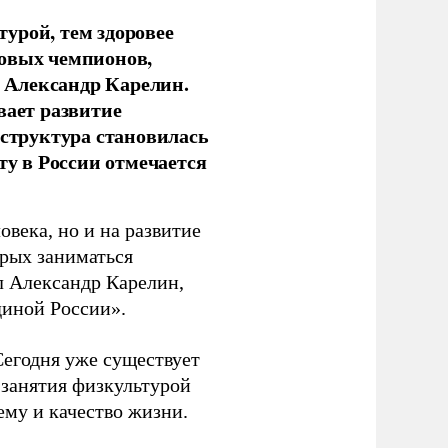
урой, тем здоровее
новых чемпионов,
 Александр Карелин.
вает развитие
аструктура становилась
ту в России отмечается
овека, но и на развитие
орых заниматься
л Александр Карелин,
диной России».
Сегодня уже существует
 занятия физкультурой
ему и качество жизни.