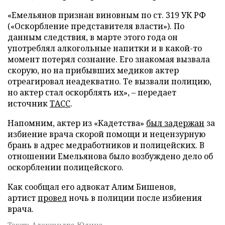
«Емельянов признан виновным по ст. 319 УК РФ
(«Оскорбление представителя власти»). По
данным следствия, в марте этого года он
употреблял алкогольные напитки и в какой-то
момент потерял сознание. Его знакомая вызвала
скорую, но на прибывших медиков актер
отреагировал неадекватно. Те вызвали полицию,
но актер стал оскорблять их», – передает
источник
ТАСС
.
Напомним, актер из «Кадетства»
был задержан
за
избиение врача скорой помощи и нецензурную
брань в адрес медработников и полицейских. В
отношении Емельянова было возбуждено дело об
оскорблении полицейского.
Как сообщал его адвокат Алим Бишенов,
артист
провел
ночь в полиции после избиения
врача.
Текст: Александра Юдина